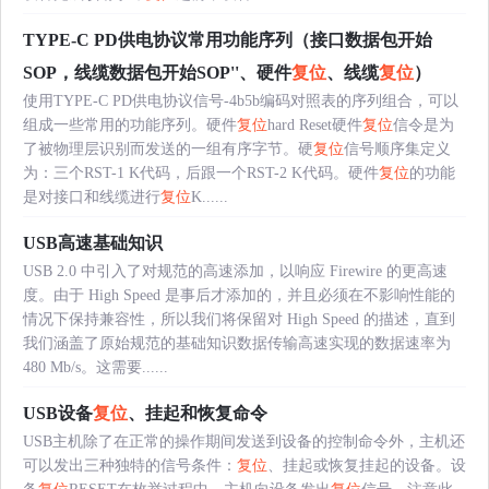
TYPE-C PD供电协议常用功能序列（接口数据包开始
SOP，线缆数据包开始SOP''、硬件
复位
、线缆
复位
）
使用TYPE-C PD供电协议信号-4b5b编码对照表的序列组合，可以
组成一些常用的功能序列。硬件
复位
hard Reset硬件
复位
信令是为
了被物理层识别而发送的一组有序字节。硬
复位
信号顺序集定义
为：三个RST-1 K代码，后跟一个RST-2 K代码。硬件
复位
的功能
是对接口和线缆进行
复位
K......
USB高速基础知识
USB 2.0 中引入了对规范的高速添加，以响应 Firewire 的更高速
度。由于 High Speed 是事后才添加的，并且必须在不影响性能的
情况下保持兼容性，所以我们将保留对 High Speed 的描述，直到
我们涵盖了原始规范的基础知识数据传输高速实现的数据速率为
480 Mb/s。这需要......
USB设备
复位
、挂起和恢复命令
USB主机除了在正常的操作期间发送到设备的控制命令外，主机还
可以发出三种独特的信号条件：
复位
、挂起或恢复挂起的设备。设