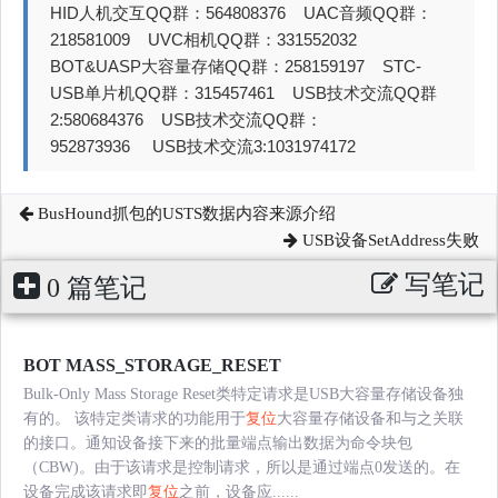
HID人机交互QQ群：564808376 UAC音频QQ群：
218581009 UVC相机QQ群：331552032
BOT&UASP大容量存储QQ群：258159197 STC-
USB单片机QQ群：315457461 USB技术交流QQ群
2:580684376 USB技术交流QQ群：
952873936 USB技术交流3:1031974172
BusHound抓包的USTS数据内容来源介绍
USB设备SetAddress失败
写笔记
0 篇笔记
BOT MASS_STORAGE_RESET
Bulk-Only Mass Storage Reset类特定请求是USB大容量存储设备独
有的。 该特定类请求的功能用于
复位
大容量存储设备和与之关联
的接口。通知设备接下来的批量端点输出数据为命令块包
（CBW)。由于该请求是控制请求，所以是通过端点0发送的。在
设备完成该请求即
复位
之前，设备应......