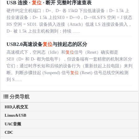
USB 连接 ·
复位
· 断开 完整时序速查表
硬件约定主机端口：D+、D− 各 15kΩ 下拉低速设备：D− 1.5k 上
拉全速设备：D+ 1.5k 上拉SE0 = D+=0，D−=0LS/FS 空闲 = J 状态
HS 空闲 = SE01. 设备插入连接（Attach）低速 LS 连接设备插入，
D− 被 1.5k 上拉主机检测到：持续 ......
USB2.0高速设备
复位
与挂起态的区分
高速模式下，空闲态（Idle）和
复位
信号（Reset）确实都是
SE0（D+ 和 D- 都为低电平），但设备端有一套精密的机制来区分
它们：通过时序长短和后续的设备行为（重新挂起上拉电阻）来判
断。判断步骤挂起 (Suspend) 信号
复位
(Reset) 信号总线空闲检测
到 S......
分类导航
HID人机交互
Linux&USB
UAC音频
CDC