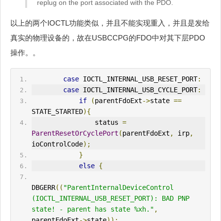
replug on the port associated with the PDO.
以上的两个IOCTL功能类似，并且不能实现重入，并且是发给
真实的物理设备的，故在USBCCPG的FDO中对其下层PDO
操作。。
case
 IOCTL_
IN
TERNAL_USB_RESET_PORT
:
case
 IOCTL_INTERNAL_USB_CYCLE_PORT
:
if
(
parentFdoExt
->
state 
==
STATE_STARTED
){
                status 
=
ParentResetOrCyclePort
(
parentFdoExt
,
 irp
,
ioControlCode
);
}
else
{
DBG
ERR
((
"ParentInternalDeviceControl 
(IOCTL_INTERNAL_USB_RESET_PORT): BAD PNP 
state! - parent has state %xh."
,
parentFdoExt
->
state
));