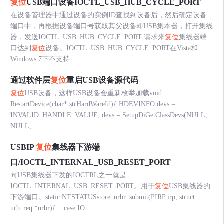
复位
USB端口设备IOCTL_USB_HUB_CYCLE_PORT
在设备管理器中通过设备的实例ID查找到设备后，然后确定设备
端口中，再根据设备端口号获取其父设备即USB集本器，打开集线
器，发送IOCTL_USB_HUB_CYCLE_PORT 请求来
复位
集线器端
口达到
复位
设备。IOCTL_USB_HUB_CYCLE_PORT在Vista和
Windows 7下不支持......
通过软件层
复位
重启USB设备源代码
复位
USB设备，这样USB设备会重新枚举加载void
RestartDevice(char* strHardWareId){ HDEVINFO devs =
INVALID_HANDLE_VALUE; devs = SetupDiGetClassDevs(NULL,
NULL, ......
USBIP
复位
集线器下游端
口/IOCTL_INTERNAL_USB_RESET_PORT
向USB集线器下发的IOCTRL之一就是
IOCTL_INTERNAL_USB_RESET_PORT。用于
复位
USB集线器的
下游端口。static NTSTATUSstore_urbr_submit(PIRP irp, struct
urb_req *urbr){... case IO......