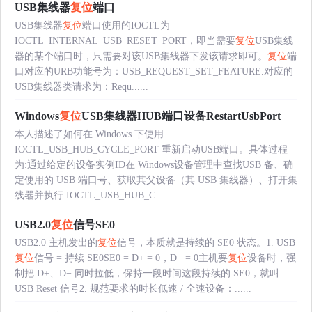
USB集线器
复位
端口
USB集线器
复位
端口使用的IOCTL为
IOCTL_INTERNAL_USB_RESET_PORT，即当需要
复位
USB集线
器的某个端口时，只需要对该USB集线器下发该请求即可。
复位
端
口对应的URB功能号为：USB_REQUEST_SET_FEATURE.对应的
USB集线器类请求为：Requ......
Windows
复位
USB集线器HUB端口设备RestartUsbPort
本人描述了如何在 Windows 下使用
IOCTL_USB_HUB_CYCLE_PORT 重新启动USB端口。具体过程
为:通过给定的设备实例ID在 Windows设备管理中查找USB 备、确
定使用的 USB 端口号、获取其父设备（其 USB 集线器）、打开集
线器并执行 IOCTL_USB_HUB_C......
USB2.0
复位
信号SE0
USB2.0 主机发出的
复位
信号，本质就是持续的 SE0 状态。1. USB
复位
信号 = 持续 SE0SE0 = D+ = 0，D− = 0主机要
复位
设备时，强
制把 D+、D− 同时拉低，保持一段时间这段持续的 SE0，就叫
USB Reset 信号2. 规范要求的时长低速 / 全速设备：......