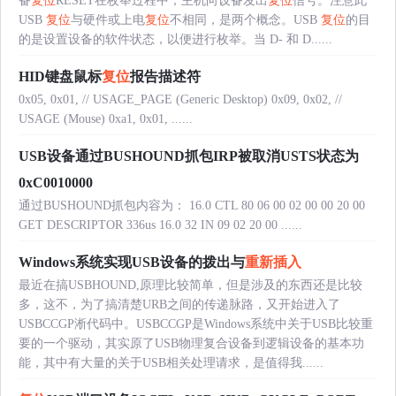
备
复位
RESET在枚举过程中，主机向设备发出
复位
信号。注意此
USB
复位
与硬件或上电
复位
不相同，是两个概念。USB
复位
的目
的是设置设备的软件状态，以便进行枚举。当 D- 和 D......
HID键盘鼠标
复位
报告描述符
0x05, 0x01, // USAGE_PAGE (Generic Desktop) 0x09, 0x02, //
USAGE (Mouse) 0xa1, 0x01, ......
USB设备通过BUSHOUND抓包IRP被取消USTS状态为
0xC0010000
通过BUSHOUND抓包内容为： 16.0 CTL 80 06 00 02 00 00 20 00
GET DESCRIPTOR 336us 16.0 32 IN 09 02 20 00 ......
Windows系统实现USB设备的拨出与
重新插入
最近在搞USBHOUND,原理比较简单，但是涉及的东西还是比较
多，这不，为了搞清楚URB之间的传递脉路，又开始进入了
USBCCGP淅代码中。USBCCGP是Windows系统中关于USB比较重
要的一个驱动，其实原了USB物理复合设备到逻辑设备的基本功
能，其中有大量的关于USB相关处理请求，是值得我......