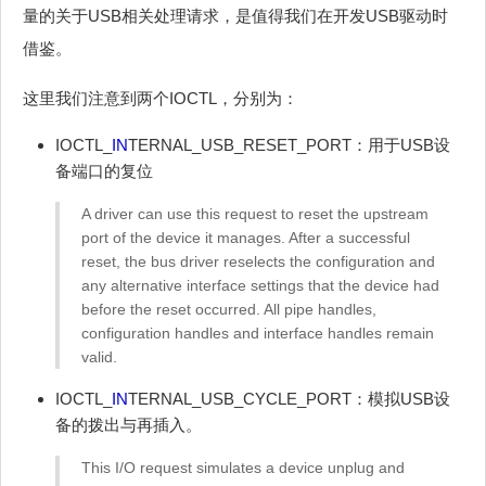
量的关于USB相关处理请求，是值得我们在开发USB驱动时
借鉴。
这里我们注意到两个IOCTL，分别为：
IOCTL_
IN
TERNAL_USB_RESET_PORT：用于USB设
备端口的复位
A driver can use this request to reset the upstream
port of the device it manages. After a successful
reset, the bus driver reselects the configuration and
any alternative interface settings that the device had
before the reset occurred. All pipe handles,
configuration handles and interface handles remain
valid.
IOCTL_
IN
TERNAL_USB_CYCLE_PORT：模拟USB设
备的拨出与再插入。
This I/O request simulates a device unplug and