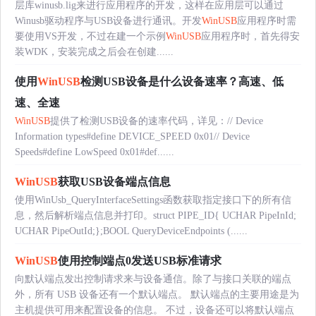
层库winusb.lig来进行应用程序的开发，这样在应用层可以通过
Winusb驱动程序与USB设备进行通讯。开发
WinUSB
应用程序时需
要使用VS开发，不过在建一个示例
WinUSB
应用程序时，首先得安
装WDK，安装完成之后会在创建......
使用
WinUSB
检测USB设备是什么设备速率？高速、低
速、全速
WinUSB
提供了检测USB设备的速率代码，详见：// Device
Information types#define DEVICE_SPEED 0x01// Device
Speeds#define LowSpeed 0x01#def......
WinUSB
获取USB设备端点信息
使用WinUsb_QueryInterfaceSettings函数获取指定接口下的所有信
息，然后解析端点信息并打印。struct PIPE_ID{ UCHAR PipeInId;
UCHAR PipeOutId;};BOOL QueryDeviceEndpoints (......
WinUSB
使用控制端点0发送USB标准请求
向默认端点发出控制请求来与设备通信。除了与接口关联的端点
外，所有 USB 设备还有一个默认端点。 默认端点的主要用途是为
主机提供可用来配置设备的信息。 不过，设备还可以将默认端点