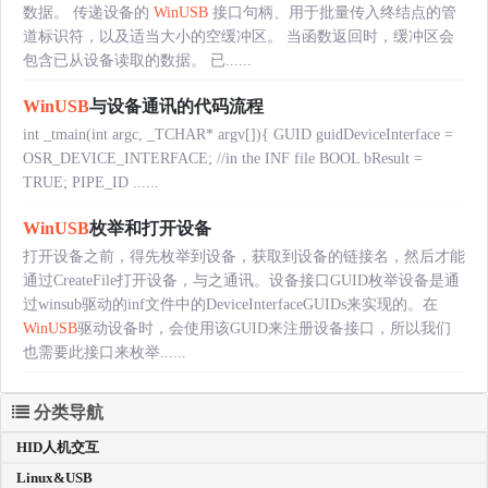
数据。 传递设备的
WinUSB
接口句柄、用于批量传入终结点的管
道标识符，以及适当大小的空缓冲区。 当函数返回时，缓冲区会
包含已从设备读取的数据。 已......
WinUSB
与设备通讯的代码流程
int _tmain(int argc, _TCHAR* argv[]){ GUID guidDeviceInterface =
OSR_DEVICE_INTERFACE; //in the INF file BOOL bResult =
TRUE; PIPE_ID ......
WinUSB
枚举和打开设备
打开设备之前，得先枚举到设备，获取到设备的链接名，然后才能
通过CreateFile打开设备，与之通讯。设备接口GUID枚举设备是通
过winsub驱动的inf文件中的DeviceInterfaceGUIDs来实现的。在
WinUSB
驱动设备时，会使用该GUID来注册设备接口，所以我们
也需要此接口来枚举......
分类导航
HID人机交互
Linux&USB