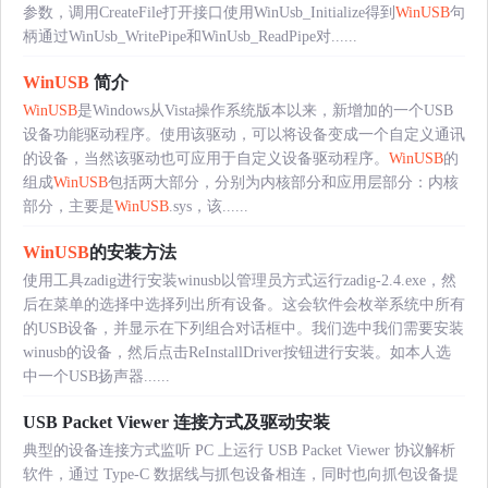
参数，调用CreateFile打开接口使用WinUsb_Initialize得到
WinUSB
句
柄通过WinUsb_WritePipe和WinUsb_ReadPipe对......
WinUSB
简介
WinUSB
是Windows从Vista操作系统版本以来，新增加的一个USB
设备功能驱动程序。使用该驱动，可以将设备变成一个自定义通讯
的设备，当然该驱动也可应用于自定义设备驱动程序。
WinUSB
的
组成
WinUSB
包括两大部分，分别为内核部分和应用层部分：内核
部分，主要是
WinUSB
.sys，该......
WinUSB
的安装方法
使用工具zadig进行安装winusb以管理员方式运行zadig-2.4.exe，然
后在菜单的选择中选择列出所有设备。这会软件会枚举系统中所有
的USB设备，并显示在下列组合对话框中。我们选中我们需要安装
winusb的设备，然后点击ReInstallDriver按钮进行安装。如本人选
中一个USB扬声器......
USB Packet Viewer 连接方式及驱动安装
典型的设备连接方式监听 PC 上运行 USB Packet Viewer 协议解析
软件，通过 Type-C 数据线与抓包设备相连，同时也向抓包设备提