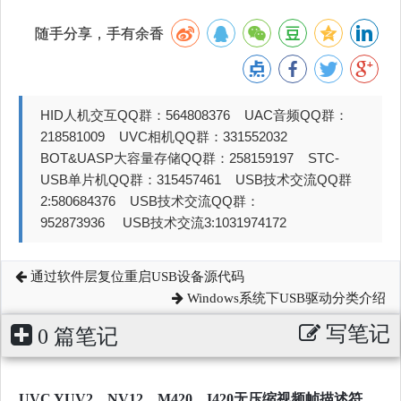
随手分享，手有余香
HID人机交互QQ群：564808376 UAC音频QQ群：
218581009 UVC相机QQ群：331552032
BOT&UASP大容量存储QQ群：258159197 STC-
USB单片机QQ群：315457461 USB技术交流QQ群
2:580684376 USB技术交流QQ群：
952873936 USB技术交流3:1031974172
通过软件层复位重启USB设备源代码
Windows系统下USB驱动分类介绍
写笔记
0 篇笔记
UVC YUV2、NV12、M420、I420无压缩视频帧描述符