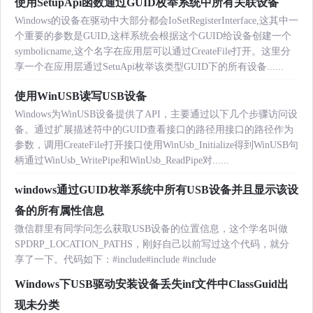
使用SetupApi函数通过GUID枚举系统中所有关联设备
Windows的设备在驱动中大部分都会IoSetRegisterInterface,这其中一
个重要的参数是GUID,这样系统会根据这个GUID给设备创建一个
symbolicname,这个名字在应用层可以通过CreateFile打开。这里分
享一个在应用层通过SetuApi枚举该类型GUID下的所有设备......
使用WinUSB读写USB设备
Windows为WinUSB设备提供了API，主要通过以下几个步骤访问设
备。通过扩展描述符中的GUID查看接口的路径用接口的路径作为
参数，调用CreateFile打开接口使用WinUsb_Initialize得到WinUSB句
柄通过WinUsb_WritePipe和WinUsb_ReadPipe对......
windows通过GUID枚举系统中所有USB设备并且显示该设
备的所有属性信息
微信群里有同学问怎么获取USB设备的位置信息，这个学名叫做
SPDRP_LOCATION_PATHS，刚好自己以前写过这个代码，就分
享了一下。代码如下：#include
#include
#include
Windows下USB驱动安装设备丢失inf文件中ClassGuid出
现未分类