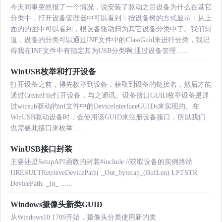
今天同事突然报了一个情况，说安装了驱动之后设备为什么在基它
分类中，打开设备管理器中可以看到：按设备树的方式显示：从上
面的的图中可以看到，根设备驱动归为其它设备分类中了。我们知
道，设备的分类可以通过INF文件中的ClassGuid来进行分类，我记
得我在INF文件中有指定其为USB分类啊,通过设备管理......
WinUSB枚举和打开设备
打开设备之前，得先枚举到设备，获取到设备的链接名，然后才能
通过CreateFile打开设备，与之通讯。设备接口GUID枚举设备是通
过winsub驱动的inf文件中的DeviceInterfaceGUIDs来实现的。在
WinUSB驱动设备时，会使用该GUID来注册设备接口，所以我们
也需要此接口来枚举......
WinUSB接口封装
主要还是SetupAPI函数的封装#include
//获取设备的实例路径
HRESULTRetrieveDevicePath( _Out_bytecap_(BufLen) LPTSTR
DevicePath, _In_ ......
Windows摄像头新类GUID
从Windows10 1709开始，摄像头分类使用新的类