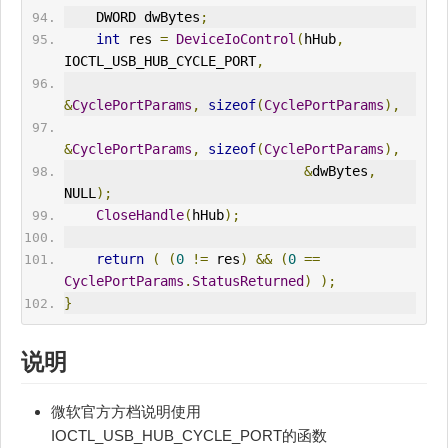
    DWORD dwBytes
;
int
 res 
=
DeviceIoControl
(
hHub
,
IOCTL_USB_HUB_CYCLE_PORT
,
&
CyclePortParams
,
sizeof
(
CyclePortParams
),
&
CyclePortParams
,
sizeof
(
CyclePortParams
),
&
dwBytes
,
NULL
);
CloseHandle
(
hHub
);
return
(
(
0
!=
 res
)
&&
(
0
==
CyclePortParams
.
StatusReturned
)
);
}
说明
微软官方方档说明使用
IOCTL_USB_HUB_CYCLE_PORT的函数