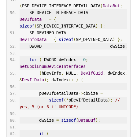
(
PSP_DEVICE_INTERFACE_DETAIL_DATA
)
DataBuf
;
    SP_DEVICE_INTERFACE_DATA         
DevIfData
=
{
sizeof
(
SP_DEVICE_INTERFACE_DATA
)
};
    SP_DEVINFO_DATA                  
DevInfoData
=
{
sizeof
(
SP_DEVINFO_DATA
)
};
    DWORD                            dwSize
;
for
(
 DWORD dwIndex 
=
0
;
SetupDiEnumDeviceInterfaces
(
hDevInfo
,
 NULL
,
DevIfGuid
,
 dwIndex
,
&
DevIfData
);
 dwIndex
++
)
{
        pDevIfDetailData
->
cbSize 
=
sizeof
(*
pDevIfDetailData
);
// 
yes, 5 (or 6 if UNICODE)
        dwSize 
=
sizeof
(
DataBuf
);
if
(