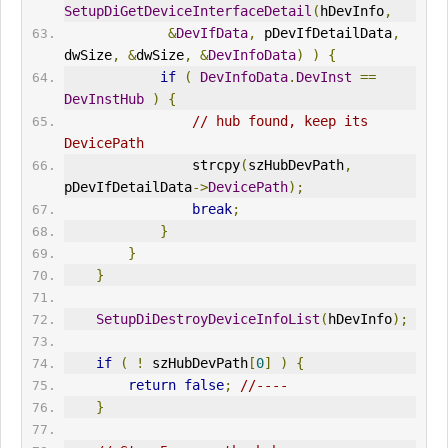
SetupDiGetDeviceInterfaceDetail
(
hDevInfo
,
&
DevIfData
,
 pDevIfDetailData
,
dwSize
,
&
dwSize
,
&
DevInfoData
)
)
{
if
(
DevInfoData
.
DevInst
==
DevInstHub
)
{
// hub found, keep its 
DevicePath
                strcpy
(
szHubDevPath
,
pDevIfDetailData
->
DevicePath
);
break
;
}
}
}
SetupDiDestroyDeviceInfoList
(
hDevInfo
);
if
(
!
 szHubDevPath
[
0
]
)
{
return
false
;
//----
}