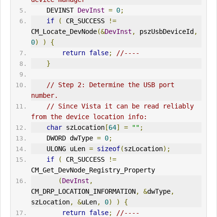
    DEV
IN
ST 
DevInst
=
0
;
if
(
 CR_SUCCESS 
!=
CM_Locate_DevNode
(&
DevInst
,
 pszUsbDeviceId
,
0
)
)
{
return
false
;
//----
}
// Step 2: Determine the USB port 
number. 
// Since Vista it can be read reliably 
from the device location info:
char
 szLocation
[
64
]
=
""
;
    DWORD dwType 
=
0
;
    ULONG uLen 
=
sizeof
(
szLocation
);
if
(
 CR_SUCCESS 
!=
CM_Get_DevNode_Registry_Property
(
DevInst
,
CM_DRP_LOCATION_
IN
FORMATION
,
&
dwType
,
szLocation
,
&
uLen
,
0
)
)
{
return
false
;
//----