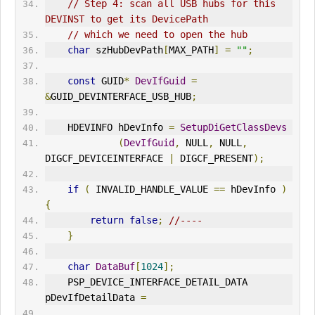
// Step 4: scan all USB hubs for this 
DEVINST to get its DevicePath
// which we need to open the hub
char
 szHubDevPath
[
MAX_PATH
]
=
""
;
const
 GUID
*
DevIfGuid
=
&
GUID_DEVINTERFACE_USB_HUB
;
    HDEVINFO hDevInfo 
=
SetupDiGetClassDevs
(
DevIfGuid
,
 NULL
,
 NULL
,
DIGCF_DEVICEINTERFACE 
|
 DIGCF_PRESENT
);
if
(
 INVALID_HANDLE_VALUE 
==
 hDevInfo 
)
{
return
false
;
//----
}
char
DataBuf
[
1024
];
    PSP_DEVICE_INTERFACE_DETAIL_DATA 
pDevIfDetailData 
=