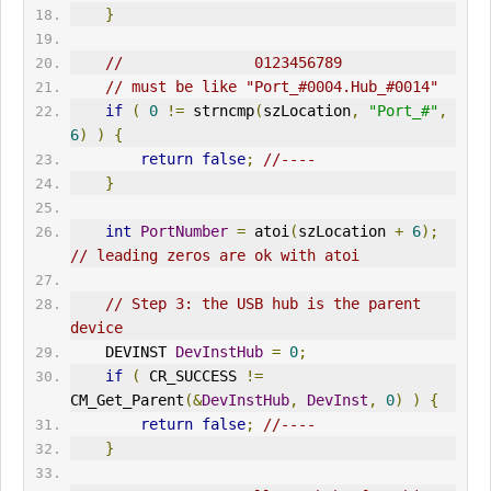
}
//               0123456789
// must be like "Port_#0004.Hub_#0014"
if
(
0
!=
 strncmp
(
szLocation
,
"Port_#"
,
6
)
)
{
return
false
;
//----
}
int
PortNumber
=
 atoi
(
szLocation 
+
6
);
// leading zeros are ok with atoi
// Step 3: the USB hub is the parent 
device
    DEV
IN
ST 
DevInstHub
=
0
;
if
(
 CR_SUCCESS 
!=
CM_Get_Parent
(&
DevInstHub
,
DevInst
,
0
)
)
{
return
false
;
//----
}