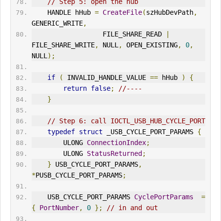
// Step 5: open the hub
    HANDLE hHub 
=
CreateFile
(
szHubDevPath
,
GENERIC_
WRITE
,
                  FILE_SHARE_READ 
|
FILE_SHARE_
WRITE
,
 NULL
,
 OPEN_EXISTING
,
0
,
NULL
);
if
(
 INVALID_HANDLE_VALUE 
==
 hHub 
)
{
return
false
;
//----
}
// Step 6: call IOCTL_USB_HUB_CYCLE_PORT
typedef
struct
 _USB_CYCLE_PORT_PARAMS 
{
        ULONG 
ConnectionIndex
;
        ULONG 
StatusReturned
;
}
 USB_CYCLE_PORT_PARAMS
,
*
PUSB_CYCLE_PORT_PARAMS
;
    USB_CYCLE_PORT_PARAMS 
CyclePortParams
=
{
PortNumber
,
0
};
// in and out