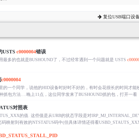
复位USB端口设备IO
d的USTS
c0000004
错误
用最多的也就是BUSHOUND了，不过经常遇到一个问题就是 USTS
c0000
到
c0000004
群里的一个同学，说他的HID设备时好时不好的，有时会花很长的时间才
….晚上11点，这位同学发来了BUSHOUND抓的包，打开一看：Device Lengt
TATUS对照表
ATUS_XXX的值. 这些值是从URB的状态字段是对IRP_MJ_INTERNAL_D
映射到有效的NTSTATUS码中(但具体详情还得看USBD_STAUTS_XXX的值
BD_STATUS_STALL_PID