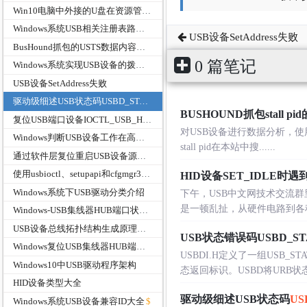
Win10电脑中外接的U盘在资源管理器中显示两次
Windows系统USB相关注册表路径功能说明
USB设备SetAddress失败
BusHound抓包的USTS数据内容来源介绍
0 篇笔记
Windows系统实现USB设备的拨出与重新插入
USB设备SetAddress失败
驱动级细述USB状态码USBD_STATUS_STALL_PID
BUSHOUND抓包stall pi
复位USB端口设备IOCTL_USB_HUB_CYCLE_PORT
对USB设备进行数据分析，使
Windows判断USB设备工作在高速、全速还是低速模式代码示例
stall pid在本站中搜......
通过软件层复位重启USB设备源代码
使用usbioctl、setupapi和cfgmgr32与GUID头文件报错的问题处理
HID设备SET_IDLE时遇
Windows系统下USB驱动分类介绍
下午，USB中文网技术交流
是一顿乱扯，从硬件电路到各种抓包方法
Windows-USB集线器HUB端口状态PortStatus
USB设备总线拓扑结构生成原理及方法
USB状态错误码USBD_S
Windows复位USB集线器HUB端口设备RestartUsbPort
USBDI.H定义了一组USB_ST
Windows10中USB驱动程序架构
态返回标识。USBD将URB状态码
HID设备类型大全
驱动级细述USB状态码
US
Windows系统USB设备兼容ID大全