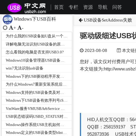
首页
专栏
资源
导航
问答
|
Windows下USB百科
USB设备SetAddress失败
+
-
驱动级细述USB状态
为什么我的USB设备如U盘从一个端口换到另一个端口会重新安装驱动？
详解电脑无法识别USB设备的原因和解决方法
2023-08-08
本文链接为
怎么看我的电脑是否支持USB3.0?
Windows10设备管理器USB设备描述符请求失败（未知的usb设备）
您好，该文仅对付费用户可
win7无法识别usb设备
本文链接为:http://www.usb
Windows下的USB驱动程序开发步骤？
为什么Windows7重新安装系统后插在USB3.0端口的鼠标不能使用？
Windows支持的USB设备类及对应驱动sys
Windows下USB设备有效序列号iSerialNumber的判断标准
VmWare服务VMUSBArbService 实现原理详解
USB状态错误码USBD_STATUS对照表
HID人机交互QQ群：564
Windows操作系统USB主机如何管理UVC视频的USB带宽?
QQ群：258159197 
Windows定义的USB设备类型bInterfaceClass
952873936 USB技术交