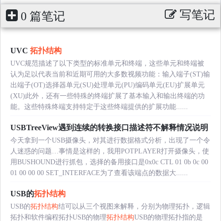
写笔记
0 篇笔记
UVC
拓扑结构
UVC规范描述了以下类型的标准单元和终端，这些单元和终端被
认为足以代表当前和近期可用的大多数视频功能：输入端子(ST)输
出端子(OT)选择器单元(SU)处理单元(PU)编码单元(EU)扩展单元
(XU)此外，还有一些特殊的终端扩展了基本输入和输出终端的功
能。这些特殊终端支持特定于这些终端提供的扩展功能......
USBTreeView遇到连续的转换接口描述符不解释情况说明
今天拿到一个USB摄像头，对其进行数据格式分析，出现了一个令
人迷惑的问题…事情是这样的，我用POTPLAYER打开摄像头，使
用BUSHOUND进行抓包，选择的备用接口是0x0c CTL 01 0b 0c 00
01 00 00 00 SET_INTERFACE为了查看该端点的数据大......
USB的
拓扑结构
USB的
拓扑结构
结可以从三个视图来解释，分别为物理拓扑，逻辑
拓扑和软件编程拓扑USB的物理
拓扑结构
USB的物理拓扑指的是