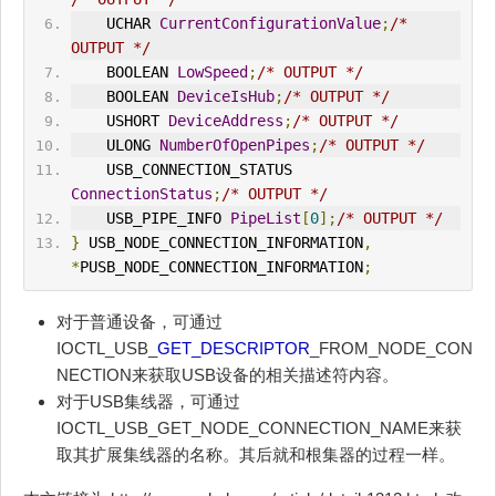
    UCHAR 
CurrentConfigurationValue
;
/* 
OUTPUT */
    BOOLEAN 
LowSpeed
;
/* OUTPUT */
    BOOLEAN 
DeviceIsHub
;
/* OUTPUT */
    USHORT 
DeviceAddress
;
/* OUTPUT */
    ULONG 
NumberOfOpenPipes
;
/* OUTPUT */
    USB_CONNECTION_STATUS 
ConnectionStatus
;
/* OUTPUT */
    USB_PIPE_INFO 
PipeList
[
0
];
/* OUTPUT */
}
 USB_NODE_CONNECTION_INFORMATION
,
*
PUSB_NODE_CONNECTION_INFORMATION
;
对于普通设备，可通过
IOCTL_USB_
GET_DESCRIPTOR
_FROM_NODE_CON
NECTION来获取USB设备的相关描述符内容。
对于USB集线器，可通过
IOCTL_USB_GET_NODE_CONNECTION_NAME来获
取其扩展集线器的名称。其后就和根集器的过程一样。