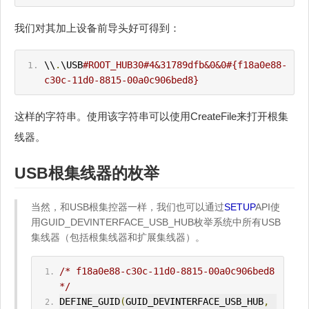
我们对其加上设备前导头好可得到：
\\
.
\USB
#ROOT_HUB30#4&31789dfb&0&0#{f18a0e88-
c30c-11d0-8815-00a0c906bed8}
这样的字符串。使用该字符串可以使用CreateFile来打开根集
线器。
USB根集线器的枚举
当然，和USB根集控器一样，我们也可以通过
SETUP
API使
用GUID_DEVINTERFACE_USB_HUB枚举系统中所有USB
集线器（包括根集线器和扩展集线器）。
/* f18a0e88-c30c-11d0-8815-00a0c906bed8 
*/
DEFINE_GUID
(
GUID_DEVINTERFACE_USB_HUB
,