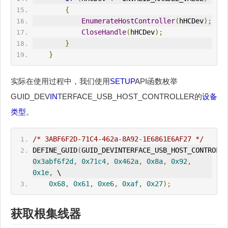
{
EnumerateHostController
(
hHCDev
);
CloseHandle
(
hHCDev
);
}
}
实际在使用过程中，我们使用
SETUP
API函数枚举
GUID_DEV
IN
TERFACE_USB_HOST_CONTROLLER的
设备
类型
。
/* 3ABF6F2D-71C4-462a-8A92-1E6861E6AF27 */
DEFINE_GUID
(
GUID_DEVINTERFACE_USB_HOST_CONTROLLE
0x3abf6f2d
,
0x71c4
,
0x462a
,
0x8a
,
0x92
,
0x1e
,
 \
0x68
,
0x61
,
0xe6
,
0xaf
,
0x27
);
获取根集线器