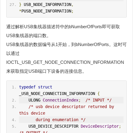
}
 USB_NODE_INFORMATION
,
*
PUSB_NODE_INFORMATION
;
通过解析USB集线器描述符中的bNumberOfPorts即可获取
USB集线器的端口数。
USB集线器的数据编号从1开始，到bNumberOfPorts。这时可
以通过
IOCTL_USB_GET_NODE_CONNECTION_INFORMATION
来获取指定USB端口下设备的连接信息。
typedef
struct
_USB_NODE_CONNECTION_INFORMATION 
{
    ULONG 
ConnectionIndex
;
/* INPUT */
/* usb device descriptor returned by 
this device
       during enumeration */
    USB_DEVICE_DESCRIPTOR 
DeviceDescriptor
;
/* 
OUT
PUT */