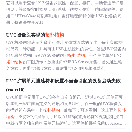
它可以用于查看 USB 设备的属性、配置、接口、中断管道等详细
信息，并能够实时监测 USB 总线上的交互信息、访问权限等。使
用 USBTreeView 可以帮助用户更好地理解和诊断 USB 设备的问
题，特别是在开发和......
UVC摄像头实现的
拓扑结构
UVC视备内部表示为多个可寻址实体或终端的互连。每个实体/终
端代表一种功能，并具有由USB主机控制的属性。这些UVC设备内
部互联的结构叫做UVC设备的内部
拓扑结构
。一个最简单的UVC
拓扑结构
如下图所示：数据由CAMERA Sensor采集，首先通过输
入终端，再通过输出终端，最后通过USB的视频流端点......
UVC扩展单元描述符和设置不当会引起的设备启动失败
(code:10)
UVC扩展单元用于UVC设备的自定义通讯，通过UVC扩展单元可
以实现一些厂商自定义的通讯和设备特性。在一般的UVC摄像头
的描述符布局中，其
拓扑结构
一般如下：可以看到，这上面的
拓扑
结构
中支持2个扩展单元，所以在USB配置描述符的视频控制接口
中就有两个独立的扩展单元描述符。这两件扩展单元的bSource......