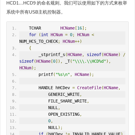
HCD1…HCD9 的命名规则。我们可以使用如下的方式来枚举
系统中所有USB主机控制器。
    TCHAR        
HCName
[
16
];
for
(
int
HCNum
=
0
;
HCNum
<
NUM_HCS_TO_CHECK
;
HCNum
++)
{
        _stprintf_s
(
HCName
,
sizeof
(
HCName
)
/
sizeof
(
HCName
[
0
]),
 _T
(
"\\\\.\\HCD%d"
),
HCNum
);
        printf
(
"%s\n"
,
HCName
);
        HANDLE hHCDev 
=
CreateFile
(
HCName
,
            GENERIC_
WRITE
,
            FILE_SHARE_
WRITE
,
            NULL
,
            OPEN_EXIST
IN
G
,
0
,
            NULL
);
if
(
hHCDev 
!=
IN
VALID_HANDLE_VALUE
)