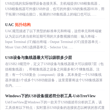
USB总线的实际物理设备连接关系。主机端提供USB根集线器，
USB根集线器可外接USB外设，也可的外接USB的集线器HUB，用
于拓展USB端点接口，拓展的USB集线器上的端口也可以......
UAC
拓扑结构
UAC规范描述了以下类型的标准单元和终端，这些单元和终端被
认为足以代表当前和近期可用的大多数视频功能：输入终端 -
Input Terminal (IT)输出终端 - Output Terminal (OT)混音器单元 -
Mixer Unit (MU)选择器单元 - Selector Uni......
USB设备与集线器最大可以级联多少层
在USB2.0规范中，定义了USB设备与集线器最大可以级联7层（包
括根集线器），即根集线器之设备之间最多有5个继集线器。注
意：有一个USB复合（compound）设备，其本身是一个USB集线
器并接连1个或多个USB功能设备，这里需要将这个USB集线器算
在内。......
Windows下的USB设备描述符分析工具-UsbTreeView
UsbTreeView是Windows下的一款关于USB描述符分析的工具，该
工具俱有以下特点：实时显示USB设备的连接状态以树状的形式显