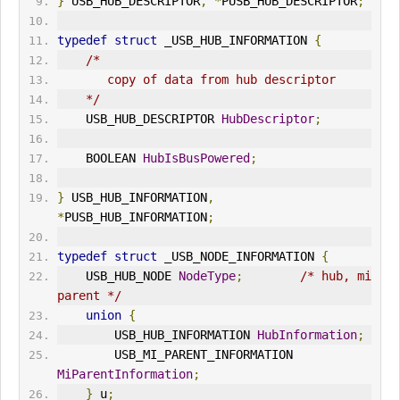
}
 USB_HUB_DESCRIPTOR
,
*
PUSB_HUB_DESCRIPTOR
;
typedef
struct
 _USB_HUB_INFORMATION 
{
/*
       copy of data from hub descriptor
    */
    USB_HUB_DESCRIPTOR 
HubDescriptor
;
    BOOLEAN 
HubIsBusPowered
;
}
 USB_HUB_INFORMATION
,
*
PUSB_HUB_INFORMATION
;
typedef
struct
 _USB_NODE_INFORMATION 
{
    USB_HUB_NODE 
NodeType
;
/* hub, mi 
parent */
union
{
        USB_HUB_INFORMATION 
HubInformation
;
        USB_MI_PARENT_INFORMATION 
MiParentInformation
;
}
 u
;