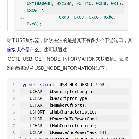
0xf18a0e88
,
0xc30c
,
0x11d0
,
0x88
,
0x15
,
0x00
,
 \
0xa0
,
0xc9
,
0x06
,
0xbe
,
0xd8
);
对于USB集线器，比较关注的是是其下有多少个下游端口，其
连接状态
是什么。这可以通过
IOCTL_USB_GET_NODE_INFORMATION来获取到。获取
到的数据结构USB_NODE_INFORMATION如下：
typedef
struct
 _USB_HUB_DESCRIPTOR 
{
    UCHAR   bDescriptorLength
;
    UCHAR   bDescriptorType
;
    UCHAR   bNumberOfPorts
;
    USHORT  wHubCharacteristics
;
    UCHAR   bPowerOnToPowerGood
;
    UCHAR   bHubControlCurrent
;
    UCHAR   bRemoveAndPowerMask
[
64
];