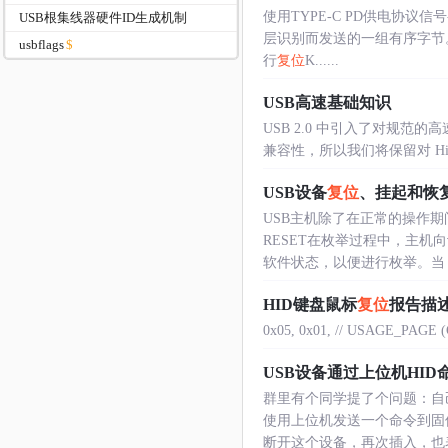
使用TYPE-C PD供电协议
USB根集线器硬件ID生成机制
层识别而发送的一组有序字节
usbflags
行
复位
K......
USB高速基础知识
USB 2.0 中引入了对规范的
兼容性，所以我们将保留对 Hig
USB设备
复位
、挂起和恢
USB主机除了在正常的操作
RESET在枚举过程中，主机
软件状态，以便进行枚举。当 D- 和
HID键盘鼠标
复位
报告描
0x05, 0x01, // USAGE_PAGE (Ge
USB设备通过上位机HID
群里有个同学提了个问题：自
使用上位机发送一个命令到固
断开这个设备，再次插入，也表现