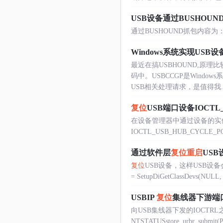
USB设备通过BUSHOUND
通过BUSHOUND抓包内容为： 16.0 CTL
Windows系统实现US
最近在搞USBHOUND,原
码中。USBCCGP是Win
USB相关处理请求，是值得我....
复位
USB端口设备IOCTL_
在设备管理器中通过设备的实
IOCTL_USB_HUB_CYCLE_
通过软件层
复位
重启
US
复位
USB设备，这样USB设备会重新枚举加
= SetupDiGetClassDevs(NULL, 
USBIP
复位
集线器下游端口/I
向USB集线器下发的IOCTRL之一
NTSTATUSstore_urbr_submit(PIRP 