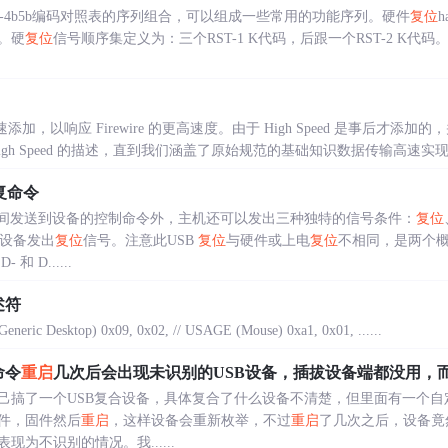
信号-4b5b编码对照表的序列组合，可以组成一些常用的功能序列。硬件
复位
h
。硬
复位
信号顺序集定义为：三个RST-1 K代码，后跟一个RST-2 K代码
高速添加，以响应 Firewire 的更高速度。由于 High Speed 是事后
h Speed 的描述，直到我们涵盖了原始规范的基础知识数据传输高速实现的数据速率
复命令
期间发送到设备的控制命令外，主机还可以发出三种独特的信号条件：
复位
向设备发出
复位
信号。注意此USB
复位
与硬件或上电
复位
不相同，是两个概
 D......
述符
neric Desktop) 0x09, 0x02, // USAGE (Mouse) 0xa1, 0x01, ......
命令
重启
几次后会出现未识别的USB设备，插拔设备端都没用，
己搞了一个USB复合设备，具体复合了什么设备不清楚，但里面有一个自定
件，固件然后
重启
，这样设备会重新枚举，不过
重启
了几次之后，设备竟
为不识别的情况。我......