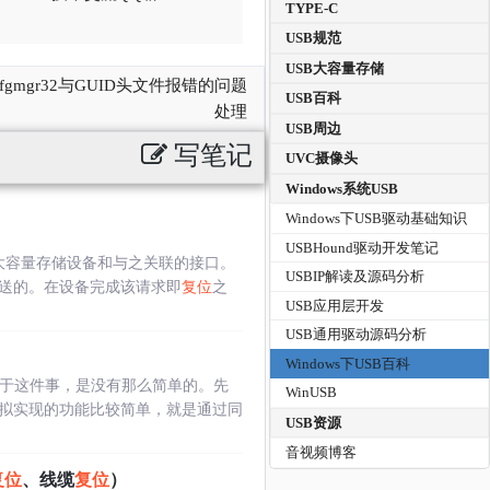
TYPE-C
USB规范
USB大容量存储
pi和cfgmgr32与GUID头文件报错的问题
USB百科
处理
USB周边
写笔记
UVC摄像头
Windows系统USB
Windows下USB驱动基础知识
USBHound驱动开发笔记
大容量存储设备和与之关联的接口。
USBIP解读及源码分析
发送的。在设备完成该请求即
复位
之
USB应用层开发
USB通用驱动源码分析
Windows下USB百科
实之于这件事，是没有那么简单的。先
WinUSB
虚拟实现的功能比较简单，就是通过同
USB资源
音视频博客
复位
、线缆
复位
）