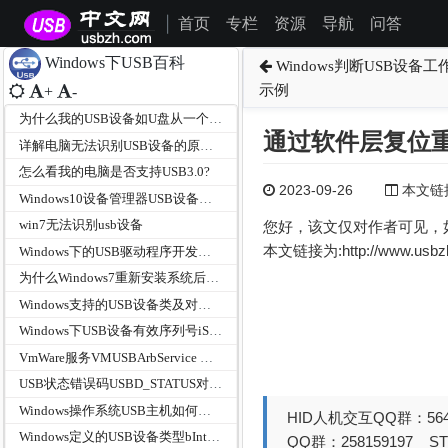
首页
专栏
资源
导航
问答
|
Windows下USB百科
Windows判断USB设
示例
+
-
为什么我的USB设备如U盘从一个端口换到另一个端口会重新安装驱动？
通过软件层复位重
详解电脑无法识别USB设备的原因和解决方法
怎么看我的电脑是否支持USB3.0?
2023-09-26
本文链接为
Windows10设备管理器USB设备描述符请求失败（未知的usb设备）
win7无法识别usb设备
您好，该文仅对作者可见，
本文链接为:http://www.usb
Windows下的USB驱动程序开发步骤？
为什么Windows7重新安装系统后插在USB3.0端口的鼠标不能使用？
Windows支持的USB设备类及对应驱动sys
Windows下USB设备有效序列号iSerialNumber的判断标准
VmWare服务VMUSBArbService 实现原理详解
USB状态错误码USBD_STATUS对照表
Windows操作系统USB主机如何管理UVC视频的USB带宽?
HID人机交互QQ群：564
Windows定义的USB设备类型bInterfaceClass
QQ群：258159197 