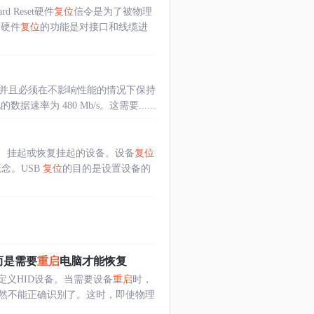
ard Reset硬件
复位
信令是为了被物理
。硬件
复位
的功能是对接口和线缆进
才添加的，并且必须在不影响性能的情况下保持
为 480 Mb/s。这需要......
、挂起或恢复挂起的设备。设备
复位
念。USB
复位
的目的是设置设备的
而是需要
重启
电脑才能恢复
义HID设备。当需要设备
重启
时，
然不能正确识别了。这时，即使物理