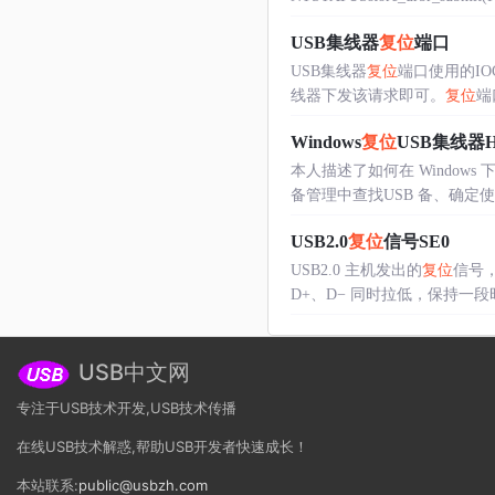
USB集线器
复位
端口
USB集线器
复位
端口使用的IOC
线器下发该请求即可。
复位
端
Windows
复位
USB集线器HU
本人描述了如何在 Windows 
备管理中查找USB 备、确定使用的
USB2.0
复位
信号SE0
USB2.0 主机发出的
复位
信号，
D+、D− 同时拉低，保持一段时间这
USB中文网
专注于USB技术开发,USB技术传播
在线USB技术解惑,帮助USB开发者快速成长！
本站联系:
public@usbzh.com