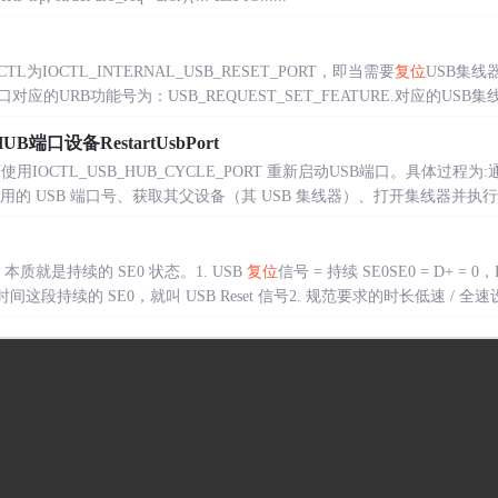
TL为IOCTL_INTERNAL_USB_RESET_PORT，即当需要
复位
USB集线
口对应的URB功能号为：USB_REQUEST_SET_FEATURE.对应的USB集线器
B端口设备RestartUsbPort
下使用IOCTL_USB_HUB_CYCLE_PORT 重新启动USB端口。具体过程为:
 USB 端口号、获取其父设备（其 USB 集线器）、打开集线器并执行 IOCTL_
本质就是持续的 SE0 状态。1. USB
复位
信号 = 持续 SE0SE0 = D+ = 0
段持续的 SE0，就叫 USB Reset 信号2. 规范要求的时长低速 / 全速设备：