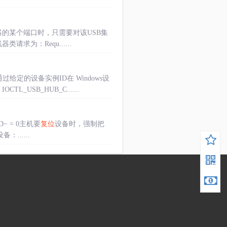
器的某个端口时，只需要对该USB集
类请求为：Requ......
通过给定的设备实例ID在 Windows设
USB_HUB_C......
，D− = 0主机要
复位
设备时，强制把
......