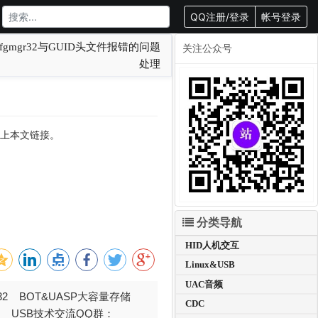
QQ注册/登录
帐号登录
pi和cfgmgr32与GUID头文件报错的问题
关注公众号
处理
转载请附上本文链接。
分类导航
HID人机交互
Linux&USB
UAC音频
032 BOT&UASP大容量存储
CDC
376 USB技术交流QQ群：