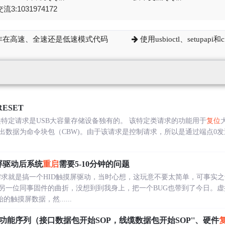
流3:1031974172
备工作在高速、全速还是低速模式代码
使用usbioctl、setupa
RESET
rage Reset类特定请求是USB大容量存储设备独有的。 该特定类请求的功能用于
复位
出数据为命令块包（CBW)。由于该请求是控制请求，所以是通过端点0
屏驱动后系统
重启
需要5-10分钟的问题
一个需求就是搞一个HID触摸屏驱动，当时心想，这玩意不要太简单，可事
另一位同事固件的曲折，没想到到我身上，把一个BUG也带到了今日。
触摸屏数据，然......
常用功能序列（接口数据包开始SOP，线缆数据包开始SOP''、硬件