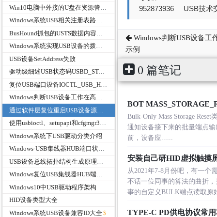
Win10电脑中外接的U盘在资源管理器中显示两次
952873936 USB技术交
Windows系统USB相关注册表路径功能说明
BusHound抓包的USTS数据内容来源介绍
Windows判断USB设
Windows系统实现USB设备的拨出与重新插入
示例
USB设备SetAddress失败
0 篇笔记
驱动级细述USB状态码USBD_STATUS_STALL_PID
复位USB端口设备IOCTL_USB_HUB_CYCLE_PORT
Windows判断USB设备工作在高速、全速还是低速模式代码示例
BOT MASS_STORAGE_
通过软件层复位重启USB设备源代码
Bulk-Only Mass Sto
使用usbioctl、setupapi和cfgmgr32与GUID头文件报错的问题处理
通知设备接下来的批量端点输
Windows系统下USB驱动分类介绍
前，设备应......
Windows-USB集线器HUB端口状态PortStatus
安装自己研HID虚拟触摸
USB设备总线拓扑结构生成原理及方法
从2021年7-8月份吧，有
Windows复位USB集线器HUB端口设备RestartUsbPort
不话一位同事的算法的曲折，
Windows10中USB驱动程序架构
事的自定义BULK端点读取原始的
HID设备类型大全
TYPE-C PD供电协议
Windows系统USB设备兼容ID大全