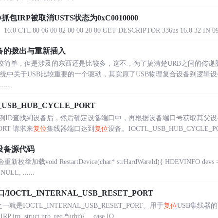
抓包IRP被取消USTS状态为0xC0010000
 80 06 00 02 00 00 20 00 GET DESCRIPTOR 336us 16.0 32 IN 09 02 
B设备的拨出与重新插入
理比较简单，但是涉及的东西还是比较多，这不，为了搞清楚URB之间的传递脉
dows系统中关于USB比较重要的一个驱动，其实原了USB物理复合设备到逻
..
USB_HUB_CYCLE_PORT
例ID查找到设备后，然后确定设备端口中，再根据设备端口号获取其父设
PORT 请求来
复位
集线器端口达到
复位
设备。IOCTL_USB_HUB_CYCLE_POR
B设备源代码
载void RestartDevice(char* strHardWareId){ HDEVINFO devs 
NULL, ......
OCTL_INTERNAL_USB_RESET_PORT
就是IOCTL_INTERNAL_USB_RESET_PORT。用于
复位
USB集线器的下
irp, struct urb_req *urbr){... case IO......