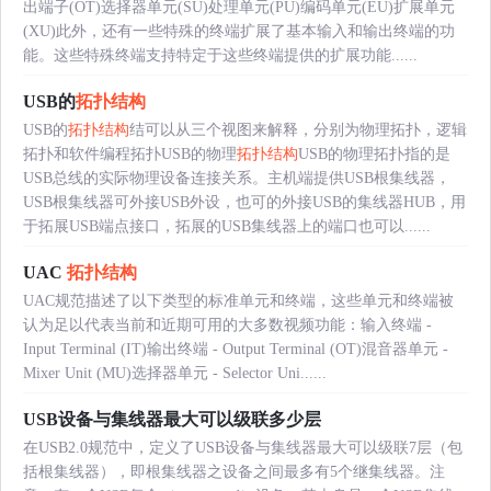
出端子(OT)选择器单元(SU)处理单元(PU)编码单元(EU)扩展单元
(XU)此外，还有一些特殊的终端扩展了基本输入和输出终端的功
能。这些特殊终端支持特定于这些终端提供的扩展功能......
USB的
拓扑结构
USB的
拓扑结构
结可以从三个视图来解释，分别为物理拓扑，逻辑
拓扑和软件编程拓扑USB的物理
拓扑结构
USB的物理拓扑指的是
USB总线的实际物理设备连接关系。主机端提供USB根集线器，
USB根集线器可外接USB外设，也可的外接USB的集线器HUB，用
于拓展USB端点接口，拓展的USB集线器上的端口也可以......
UAC
拓扑结构
UAC规范描述了以下类型的标准单元和终端，这些单元和终端被
认为足以代表当前和近期可用的大多数视频功能：输入终端 -
Input Terminal (IT)输出终端 - Output Terminal (OT)混音器单元 -
Mixer Unit (MU)选择器单元 - Selector Uni......
USB设备与集线器最大可以级联多少层
在USB2.0规范中，定义了USB设备与集线器最大可以级联7层（包
括根集线器），即根集线器之设备之间最多有5个继集线器。注