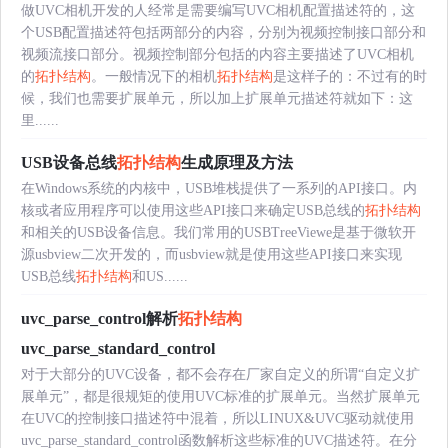
做UVC相机开发的人经常是需要编写UVC相机配置描述符的，这
个USB配置描述符包括两部分的内容，分别为视频控制接口部分和
视频流接口部分。视频控制部分包括的内容主要描述了UVC相机
的
拓扑结构
。一般情况下的相机
拓扑结构
是这样子的：不过有的时
候，我们也需要扩展单元，所以加上扩展单元描述符就如下：这
里......
USB设备总线
拓扑结构
生成原理及方法
在Windows系统的内核中，USB堆栈提供了一系列的API接口。内
核或者应用程序可以使用这些API接口来确定USB总线的
拓扑结构
和相关的USB设备信息。我们常用的USBTreeViewe是基于微软开
源usbview二次开发的，而usbview就是使用这些API接口来实现
USB总线
拓扑结构
和US......
uvc_parse_control解析
拓扑结构
uvc_parse_standard_control
对于大部分的UVC设备，都不会存在厂家自定义的所谓“自定义扩
展单元”，都是很规矩的使用UVC标准的扩展单元。当然扩展单元
在UVC的控制接口描述符中混着，所以LINUX&UVC驱动就使用
uvc_parse_standard_control函数解析这些标准的UVC描述符。在分