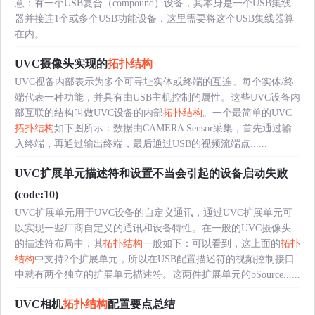
意：有一个USB复合（compound）设备，其本身是一个USB集线
器并接连1个或多个USB功能设备，这里需要将这个USB集线器算
在内。......
UVC摄像头实现的
拓扑结构
UVC视备内部表示为多个可寻址实体或终端的互连。每个实体/终
端代表一种功能，并具有由USB主机控制的属性。这些UVC设备内
部互联的结构叫做UVC设备的内部
拓扑结构
。一个最简单的UVC
拓扑结构
如下图所示：数据由CAMERA Sensor采集，首先通过输
入终端，再通过输出终端，最后通过USB的视频流端点......
UVC扩展单元描述符和设置不当会引起的设备启动失败
(code:10)
UVC扩展单元用于UVC设备的自定义通讯，通过UVC扩展单元可
以实现一些厂商自定义的通讯和设备特性。在一般的UVC摄像头
的描述符布局中，其
拓扑结构
一般如下：可以看到，这上面的
拓扑
结构
中支持2个扩展单元，所以在USB配置描述符的视频控制接口
中就有两个独立的扩展单元描述符。这两件扩展单元的bSource......
UVC相机
拓扑结构
配置要点总结