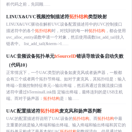
析代码之前，先回顾......
LINUX&UVC视频控制描述符
拓扑结构
类型映射
LINUX&UVC驱动在解析UVC设备配置描述符中的UVC控制接口
描述符中的各个
拓扑结构
时，对找到的每一种
拓扑结构
，都会使用
uvc_alloc_entity函数申请一个对象，然后使用函数list_add_tail挂入
链表中。 list_add_tail(&term->l......
UAC音频设备拓扑单元
bSourceID
错误导致设备启动失败
（代码10）
正常情况下，一个UAC类型的设备如麦克风或者扬声器，一般都
会有三个或者两个拓扑节终端。如对于麦克风，其拓扑结是：输入
终端->音频控制特征单元->输出终端 ，然后再通过音频流接口描
述符中通过bTerminalLink指 定输出终端，最终连到的是USB主机
端。而对于扬声器：
拓扑结构
是：输......
UAC配置描述符
拓扑结构
麦克风和扬声器判断
UAC的配置描述符说明了UAC设备的
拓扑结构
。而
拓扑结构
中最
主重要的就是输入终端和输出终端。输入终端和输出终端和其它的
拓扑单元构成了最基本的UAC
拓扑结构
和数据流向。但是通过输