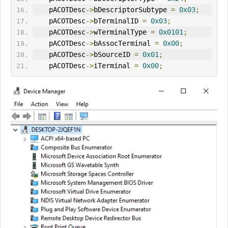
    pACOTDesc
->
bDescriptorSubtype 
=
0x03
;
    pACOTDesc
->
bTerminalID 
=
0x03
;
    pACOTDesc
->
wTerminalType 
=
0x0101
;
    pACOTDesc
->
bAssocTerminal 
=
0x00
;
    pACOTDesc
->
bSourceID 
=
0x01
;
    pACOTDesc
->
iTerminal 
=
0x00
;