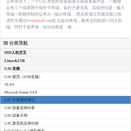
正常情况下，一个UAC类型的设备如麦克风或者扬声器，一般都
会有三个或者两个拓扑节终端。如对于麦克风，其拓扑结是：输入
终端->音频控制特征单元->输出终端 ，然后再通过音频流接口描
述符中通过b
Terminal
Link指 定输出终端，最终连到的是USB主机
端。而对于扬声器：拓扑结构是：输......
分类导航
HID人机交互
Linux&USB
UAC音频
UAC规范（USB音频）
ALSA
Microsft Teams V4.0
UAC开发调试笔记
UAC设备实例分析
UAC设备示例
UAC麦克风实例分析
UsbzhVSpeaker虚拟声卡