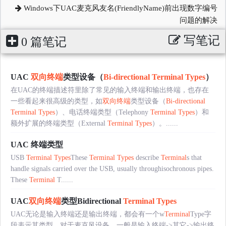
Windows下UAC麦克风友名(FriendlyName)前出现数字编号
问题的解决
写笔记
0 篇笔记
UAC
双向终端
类型设备（
Bi-directional
Terminal
Types
）
在UAC的终端描述符里除了常见的输入终端和输出终端，也存在
一些看起来很高级的类型，如
双向终端
类型设备（
Bi-directional
Terminal
Types
）、电话终端类型（Telephony
Terminal
Types
）和
额外扩展的终端类型（External
Terminal
Types
）。......
UAC 终端类型
USB
Terminal
Types
These
Terminal
Types
describe
Terminal
s that
handle signals carried over the USB, usually throughisochronous pipes.
These
Terminal
T......
UAC
双向终端
类型Bidirectional
Terminal
Types
UAC无论是输入终端还是输出终端，都会有一个w
Terminal
Type字
段表示其类型。对于麦克风设备，一般是输入终端->其它->输出终