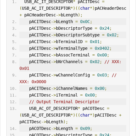
  USB_AC_IT_DESCRIPTOR
*
 pACITDesc 
=
(
USB_AC_IT_DESCRIPTOR
*)((
char
*)
pACHeaderDesc 
+
 pACHeaderDesc
->
bLength
);
    pACITDesc
->
bLength 
=
0x0C
;
    pACITDesc
->
bDescriptorType 
=
0x24
;
    pACITDesc
->
bDescriptorSubtype 
=
0x02
;
    pACITDesc
->
bTerminalID 
=
0x01
;
    pACITDesc
->
wTerminalType 
=
0x0402
;
    pACITDesc
->
bAssocTerminal
=
0x00
;
    pACITDesc
->
bNrChannels 
=
0x02
;
// XXX: 
0x01
    pACITDesc
->
wChannelConfig 
=
0x03
;
// 
XXX: 0x0000
    pACITDesc
->
iChannelNames 
=
0x00
;
    pACITDesc
->
iTerminal 
=
0x00
;
// Output Terminal Descriptor
    USB_AC_OT_DESCRIPTOR
*
 pACOTDesc 
=
(
USB_AC_OT_DESCRIPTOR
*)((
char
*)
pACITDesc 
+
pACITDesc
->
bLength
);
    pACOTDesc
->
bLength 
=
0x09
;
    pACOTDesc
->
bDescriptorType 
=
0x24
;