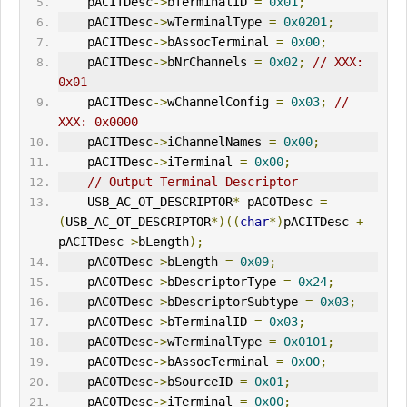
    pACITDesc
->
bTerminalID 
=
0x01
;
    pACITDesc
->
wTerminalType 
=
0x0201
;
    pACITDesc
->
bAssocTerminal
=
0x00
;
    pACITDesc
->
bNrChannels 
=
0x02
;
// XXX: 
0x01
    pACITDesc
->
wChannelConfig 
=
0x03
;
// 
XXX: 0x0000
    pACITDesc
->
iChannelNames 
=
0x00
;
    pACITDesc
->
iTerminal 
=
0x00
;
// Output Terminal Descriptor
    USB_AC_OT_DESCRIPTOR
*
 pACOTDesc 
=
(
USB_AC_OT_DESCRIPTOR
*)((
char
*)
pACITDesc 
+
pACITDesc
->
bLength
);
    pACOTDesc
->
bLength 
=
0x09
;
    pACOTDesc
->
bDescriptorType 
=
0x24
;
    pACOTDesc
->
bDescriptorSubtype 
=
0x03
;
    pACOTDesc
->
bTerminalID 
=
0x03
;
    pACOTDesc
->
wTerminalType 
=
0x0101
;
    pACOTDesc
->
bAssocTerminal
=
0x00
;
    pACOTDesc
->
bSourceID 
=
0x01
;
    pACOTDesc
->
iTerminal 
=
0x00
;