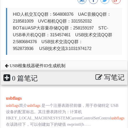
HID人机交互QQ群：564808376 UAC音频QQ群：
218581009 UVC相机QQ群：331552032
BOT&UASP大容量存储QQ群：258159197 STC-
USB单片机QQ群：315457461 USB技术交流QQ群
2:580684376 USB技术交流QQ群：
952873936 USB技术交流3:1031974172
USB根集线器硬件ID生成机制
写笔记
0 篇笔记
usbflags
usbflags
简介
usbflags
是一个注册表路径前缀，用于存储特定 USB
设备的配置标志。其注册表路径为：计算机
HKEY_LOCAL_MACHINESYSTEMCurrentControlSetControl
usbflags
在该路径下，可以创建如下的键值 swprintf(b......