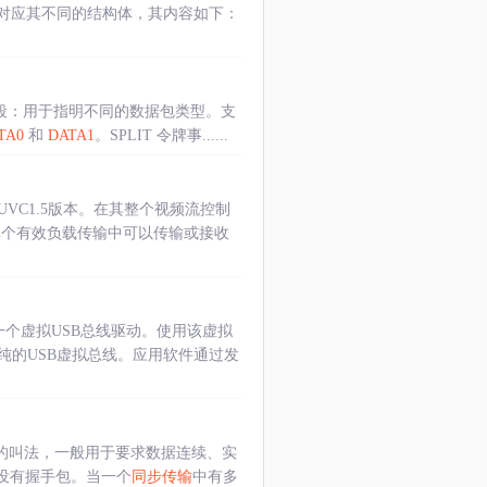
式对应其不同的结构体，其内容如下：
字段：用于指明不同的数据包类型。支
TA0
和
DATA1
。SPLIT 令牌事......
和UVC1.5版本。在其整个视频流控制
设备在单个有效负载传输中可以传输或接收
是一个虚拟USB总线驱动。使用该虚拟
纯的USB虚拟总线。应用软件通过发
”的叫法，一般用于要求数据连续、实
没有握手包。当一个
同步传输
中有多