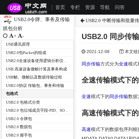
首页
专栏
资源
导航
问答
|
USB2.0令牌、事务及传输
USB2.0 中断传输和批量
抓包分析
USB2.0 同步传
+
-
USB通讯原理
2021-12-08
本文链接为
USB2.0包Packet的组成
USB2.0全速设备使用逻辑分析仪抓取IN令牌包分析SOP/SYNC/PID/EOP
同步传输
方式分为
全速
模式
USB 高速设备微帧计算及事务构成
USB帧、微帧以及数据传输过程
全速
传输模式下的
USB2.0协议 传输包、事务和传输
包格式
全速
模式下的
同步传输
数据
USB2.0 包格式分类
USB2.0 包位域成员字段-PID、SOP、包地址、包端点、帧号、CRC5、CRC16
高速
传输模式下的
USB2.0 令牌包
USB2.0 数据包
高速
模式下的数据包序列根
USB2.0 握手包
MDATA,DATA0,DATA1和DA