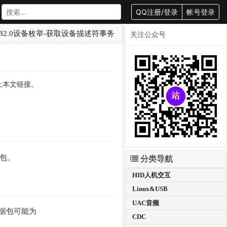
QQ注册/登录
帐号登录
B2.0设备枚举-获取设备描述符事务
关注公众号
载请附上本文链接。
据包。
分类导航
HID人机交互
Linux&USB
UAC音频
据包可能为
CDC