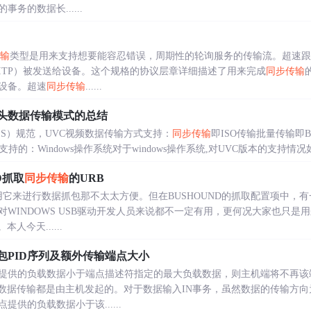
务的数据长......
输
类型是用来支持想要能容忍错误，周期性的轮询服务的传输流。超速跟U
ITP）被发送给设备。这个规格的协议层章详细描述了用来完成
同步传输
设备。超速
同步传输
......
像头数据传输模式的总结
CLASS）规范，UVC视频数据传输方式支持：
同步传输
即ISO传输批量传输即
：Windows操作系统对于windows操作系统,对UVC版本的支持情况如下:UVC 
D抓取
同步传输
的URB
使用它来进行数据抓包那不太太方便。但在BUSHOUND的抓取配置项中，
WINDOWS USB驱动开发人员来说都不一定有用，更何况大家也只是
人今天......
包PID序列及额外传输端点大小
提供的负载数据小于端点描述符指定的最大负载数据，则主机端将不再该
的数据传输都是由主机发起的。对于数据输入IN事务，虽然数据的传输方
供的负载数据小于该......