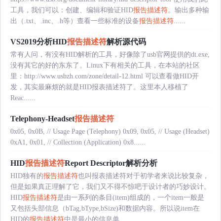
工具，我们可以：创建、编辑和验证HID
报告描述符
。输出多种输
出（.txt、.inc、.h等）查看一些标准的设备
报告描述符
......
VS2019分析HID
报告描述符
解析源代码
常有人问，有没有HID解析的工具，好像除了usb官网提供的dt.exe,
没有其它的好的东东了。Linux下有相关的工具，在本站的社区
里：http://www.usbzh.com/zone/detail-12.html 可以查看做HID开
发，其实最麻烦的就是HID报表描述符了。这里本人移植了
Reac......
Telephony-Headset
报告描述符
0x05, 0x0B, // Usage Page (Telephony) 0x09, 0x05, // Usage (Headset)
0xA1, 0x01, // Collection (Application) 0x8......
HID
报告描述符
Report Descriptor解析分析
HID独有的
报告描述符
也叫报表描述符对于初学者来说比较复杂，
但是如果真正理解了它，我们又不得不惊吧于设计者的巧妙设计。
HID
报告描述符
是由一系列的条目(item)组成的，一个item一般是
又包括头部信息（bTag,bType,bSize)和数据内容。所以说item在
HID的
报告描述符
中是最小的信息单......