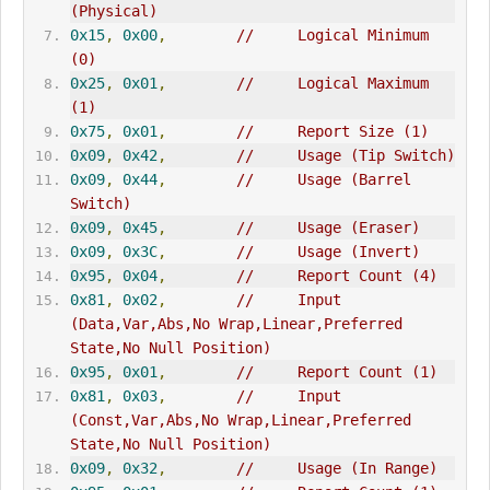
(Physical)
0x15
,
0x00
,
//     Logical Minimum 
(0)
0x25
,
0x01
,
//     Logical Maximum 
(1)
0x75
,
0x01
,
//     Report Size (1)
0x09
,
0x42
,
//     Usage (Tip Switch)
0x09
,
0x44
,
//     Usage (Barrel 
Switch)
0x09
,
0x45
,
//     Usage (Eraser)
0x09
,
0x3C
,
//     Usage (Invert)
0x95
,
0x04
,
//     Report Count (4)
0x81
,
0x02
,
//     Input 
(Data,Var,Abs,No Wrap,Linear,Preferred 
State,No Null Position)
0x95
,
0x01
,
//     Report Count (1)
0x81
,
0x03
,
//     Input 
(Const,Var,Abs,No Wrap,Linear,Preferred 
State,No Null Position)
0x09
,
0x32
,
//     Usage (In Range)