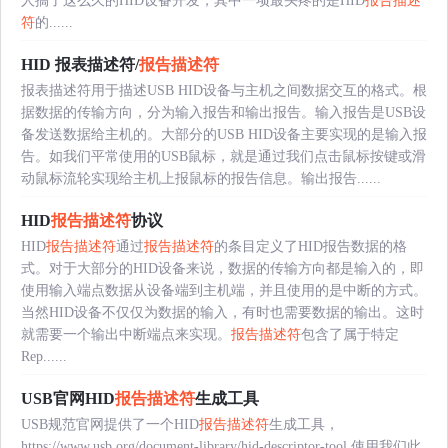
人搞了这么久的HID设备开发，其中一项最头疼的是HID
报告描述
符
的......
HID 报表描述符/
报告描述符
报表描述符用于描述USB HID设备与主机之间数据交互的格式。根
据数据的传输方向，分为输入报告和输出报告。输入报告是USB设
备发送数据给主机的。大部分的USB HID设备主要实现的是输入报
告。如我们平常使用的USB鼠标，就是通过我们点击鼠标按键或滑
动鼠标流轮实现给主机上报鼠标的报告信息。输出报告......
HID
报告描述符
协议
HID
报告描述符
通过
报告描述符
的条目定义了HID报告数据的格
式。对于大部分的HID设备来说，数据的传输方向都是输入的，即
使用输入端点数据从设备端到主机端，并且使用的是中断的方式。
当然HID设备不仅仅为数据的输入，有时也需要数据的输出。这时
就需要一个输出中断端点来实现。
报告描述符
包含了属于特定
Rep......
USB官网HID
报告描述符
生成工具
USB规范官网提供了一个HID
报告描述符
生成工具，
https://www.usb.org/document-library/hid-descriptor-tool 使用我们此