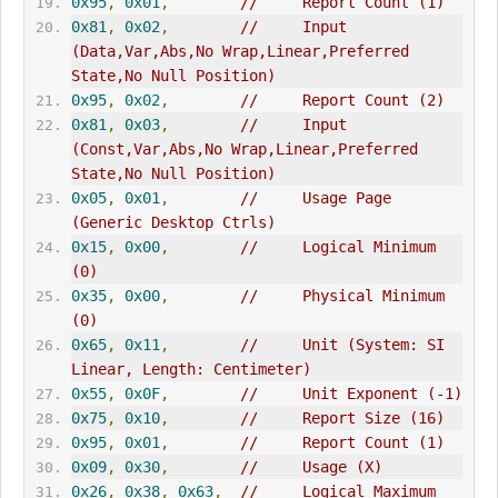
0x95
,
0x01
,
//     Report Count (1)
0x81
,
0x02
,
//     Input 
(Data,Var,Abs,No Wrap,Linear,Preferred 
State,No Null Position)
0x95
,
0x02
,
//     Report Count (2)
0x81
,
0x03
,
//     Input 
(Const,Var,Abs,No Wrap,Linear,Preferred 
State,No Null Position)
0x05
,
0x01
,
//     Usage Page 
(Generic Desktop Ctrls)
0x15
,
0x00
,
//     Logical Minimum 
(0)
0x35
,
0x00
,
//     Physical Minimum 
(0)
0x65
,
0x11
,
//     Unit (System: SI 
Linear, Length: Centimeter)
0x55
,
0x0F
,
//     Unit Exponent (-1)
0x75
,
0x10
,
//     Report Size (16)
0x95
,
0x01
,
//     Report Count (1)
0x09
,
0x30
,
//     Usage (X)
0x26
,
0x38
,
0x63
,
//     Logical Maximum 