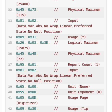
(25400)
0x45
,
0x73
,
//     Physical Maximum 
(115)
0x81
,
0x02
,
//     Input 
(Data,Var,Abs,No Wrap,Linear,Preferred 
State,No Null Position)
0x09
,
0x31
,
//     Usage (Y)
0x26
,
0x03
,
0x3E
,
//     Logical Maximum 
(15875)
0x45
,
0x48
,
//     Physical Maximum 
(72)
0x95
,
0x01
,
//     Report Count (1)
0x81
,
0x02
,
//     Input 
(Data,Var,Abs,No Wrap,Linear,Preferred 
State,No Null Position)
0x65
,
0x00
,
//     Unit (None)
0x55
,
0x00
,
//     Unit Exponent (0)
0x05
,
0x0D
,
//     Usage Page 
(Digitizer)
0x09
,
0x30
,
//     Usage (Tip 