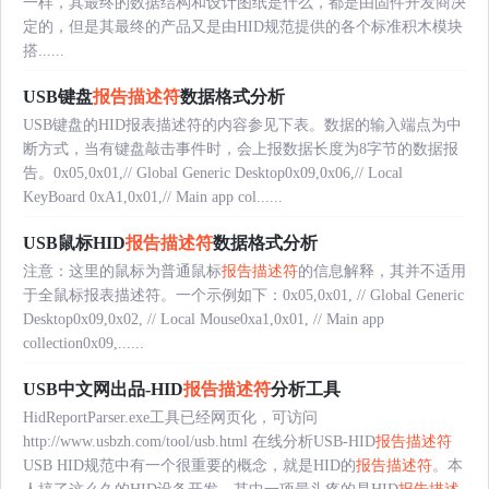
一样，其最终的数据结构和设计图纸是什么，都是由固件开发商决
定的，但是其最终的产品又是由HID规范提供的各个标准积木模块
搭......
USB键盘
报告描述符
数据格式分析
USB键盘的HID报表描述符的内容参见下表。数据的输入端点为中
断方式，当有键盘敲击事件时，会上报数据长度为8字节的数据报
告。0x05,0x01,// Global Generic Desktop0x09,0x06,// Local
KeyBoard 0xA1,0x01,// Main app col......
USB鼠标HID
报告描述符
数据格式分析
注意：这里的鼠标为普通鼠标
报告描述符
的信息解释，其并不适用
于全鼠标报表描述符。一个示例如下：0x05,0x01, // Global Generic
Desktop0x09,0x02, // Local Mouse0xa1,0x01, // Main app
collection0x09,......
USB中文网出品-HID
报告描述符
分析工具
HidReportParser.exe工具已经网页化，可访问
http://www.usbzh.com/tool/usb.html 在线分析USB-HID
报告描述符
USB HID规范中有一个很重要的概念，就是HID的
报告描述符
。本