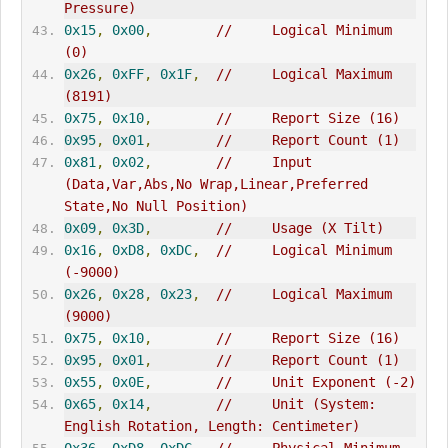
Pressure)
0x15
,
0x00
,
//     Logical Minimum 
(0)
0x26
,
0xFF
,
0x1F
,
//     Logical Maximum 
(8191)
0x75
,
0x10
,
//     Report Size (16)
0x95
,
0x01
,
//     Report Count (1)
0x81
,
0x02
,
//     Input 
(Data,Var,Abs,No Wrap,Linear,Preferred 
State,No Null Position)
0x09
,
0x3D
,
//     Usage (X Tilt)
0x16
,
0xD8
,
0xDC
,
//     Logical Minimum 
(-9000)
0x26
,
0x28
,
0x23
,
//     Logical Maximum 
(9000)
0x75
,
0x10
,
//     Report Size (16)
0x95
,
0x01
,
//     Report Count (1)
0x55
,
0x0E
,
//     Unit Exponent (-2)
0x65
,
0x14
,
//     Unit (System: 
English Rotation, Length: Centimeter)