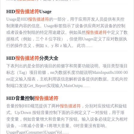
HID
报告描述符
Usage
Usage是HID
报告描述符
的一部分，用于应用开发人员提供有关控
制测量内容的信息。Usage标签指示了设备供应商对其设备的控制
或者设备控制组的特定用途建议。例如虽然
报告描述符
中定义了数
据格式（例如，三个 8 位字段），但使用Usages定义了应对数据执
行的操作含义，例如 x、y 和 z 输入。 此功......
HID
报告描述符
分类大全
下表列出的是全部的项目的前缀字和简要功能说明。项目类型项目
标志（Tag）项目前缀，nn为数据长度功能说明MainInput8x1000 00
nn定义输入报表，主机利用该信息解析设备提供的数据。主机向控
制端口发送Get_Report实现输入MainOutpu......
HID音量控制
报告描述符
音量控制HID规范提供了两种
报告描述符
，分别对应按钮式和旋钮
式。Up/Down 按钮音量控制下面的示例定义了一对按钮，用于渐
变变量，例如音量增大和音量向下按钮。输入设备必须定义为相对
设备。–1将减小音量+1将增大音量。0对音量没有影响。
UsagePage(Consumer)Usage(Vol......