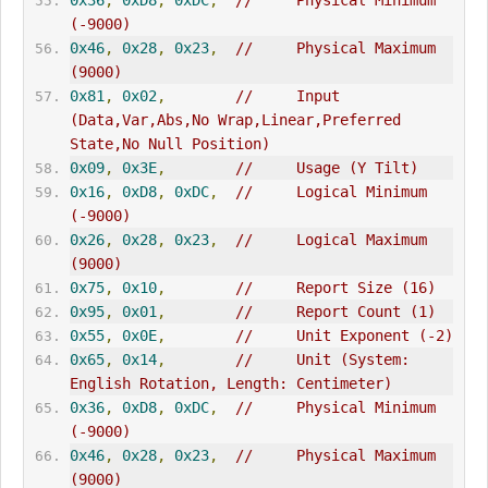
0x36
,
0xD8
,
0xDC
,
//     Physical Minimum 
(-9000)
0x46
,
0x28
,
0x23
,
//     Physical Maximum 
(9000)
0x81
,
0x02
,
//     Input 
(Data,Var,Abs,No Wrap,Linear,Preferred 
State,No Null Position)
0x09
,
0x3E
,
//     Usage (Y Tilt)
0x16
,
0xD8
,
0xDC
,
//     Logical Minimum 
(-9000)
0x26
,
0x28
,
0x23
,
//     Logical Maximum 
(9000)
0x75
,
0x10
,
//     Report Size (16)
0x95
,
0x01
,
//     Report Count (1)
0x55
,
0x0E
,
//     Unit Exponent (-2)
0x65
,
0x14
,
//     Unit (System: 
English Rotation, Length: Centimeter)
0x36
,
0xD8
,
0xDC
,
//     Physical Minimum 
(-9000)
0x46
,
0x28
,
0x23
,
//     Physical Maximum 
(9000)