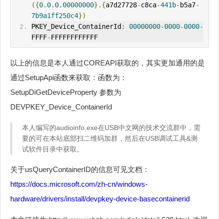
({
0.0
.
0.00000000
}.{
a7d27728
-
c8ca
-
441b
-
b5a7
-
7b9a1ff250c4
})
PKEY_Device_ContainerId
:
00000000
-
0000
-
0000
-
FFFF
-
FFFFFFFFFFFF
以上的信息是本人通过COREAPI获取的，其实更加通用的是
通过SetupApi函数来获取：函数为：
SetupDiGetDeviceProperty 参数为
DEVPKEY_Device_ContainerId
本人编写的audioinfo.exe在USB中文网的技术交流群中，需
要的可在本站底部扫二维码加群，然后在USB调试工具&测
试软件目录中获取。
关于usQueryContainerID的信息可见文档：
https://docs.microsoft.com/zh-cn/windows-
hardware/drivers/install/devpkey-device-basecontainerid