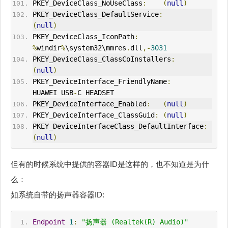
PKEY_DeviceClass_NoUseClass
:
(
null
)
PKEY_DeviceClass_DefaultService
:
(
null
)
PKEY_DeviceClass_IconPath
:
%
windir
%
\system32\mmres
.
dll
,-
3031
PKEY_DeviceClass_ClassCoInstallers
:
(
null
)
PKEY_DeviceInterface_FriendlyName
:
HUAWEI USB
-
C HEADSET
PKEY_DeviceInterface_Enabled
:
(
null
)
PKEY_DeviceInterface_ClassGuid
:
(
null
)
PKEY_DeviceInterfaceClass_DefaultInterface
:
(
null
)
但有的时候系统中提供的容器ID是这样的，也不知道是为什
么：
如系统自带的扬声器容器ID:
Endpoint
1
:
"扬声器 (Realtek(R) Audio)"