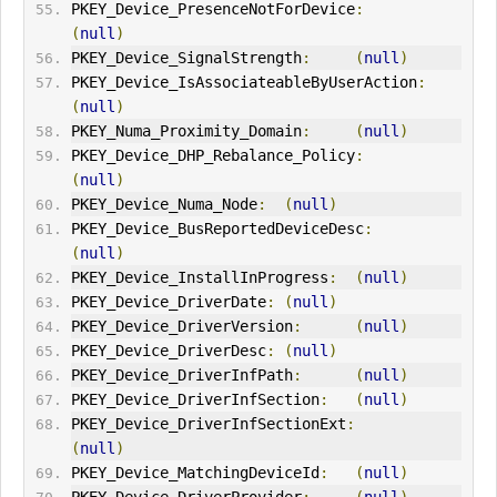
PKEY_Device_PresenceNotForDevice
:
(
null
)
PKEY_Device_SignalStrength
:
(
null
)
PKEY_Device_IsAssociateableByUserAction
:
(
null
)
PKEY_Numa_Proximity_Domain
:
(
null
)
PKEY_Device_DHP_Rebalance_Policy
:
(
null
)
PKEY_Device_Numa_Node
:
(
null
)
PKEY_Device_BusReportedDeviceDesc
:
(
null
)
PKEY_Device_InstallInProgress
:
(
null
)
PKEY_Device_DriverDate
:
(
null
)
PKEY_Device_DriverVersion
:
(
null
)
PKEY_Device_DriverDesc
:
(
null
)
PKEY_Device_DriverInfPath
:
(
null
)
PKEY_Device_DriverInfSection
:
(
null
)
PKEY_Device_DriverInfSectionExt
:
(
null
)
PKEY_Device_MatchingDeviceId
:
(
null
)
PKEY_Device_DriverProvider
:
(
null
)