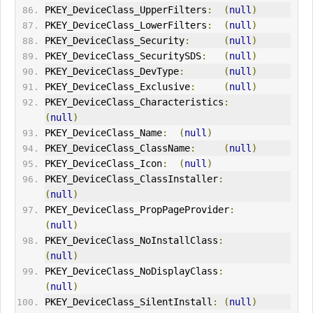
PKEY_DeviceClass_UpperFilters
:
(
null
)
PKEY_DeviceClass_LowerFilters
:
(
null
)
PKEY_DeviceClass_Security
:
(
null
)
PKEY_DeviceClass_SecuritySDS
:
(
null
)
PKEY_DeviceClass_DevType
:
(
null
)
PKEY_DeviceClass_Exclusive
:
(
null
)
PKEY_DeviceClass_Characteristics
:
(
null
)
PKEY_DeviceClass_Name
:
(
null
)
PKEY_DeviceClass_ClassName
:
(
null
)
PKEY_DeviceClass_Icon
:
(
null
)
PKEY_DeviceClass_ClassInstaller
:
(
null
)
PKEY_DeviceClass_PropPageProvider
:
(
null
)
PKEY_DeviceClass_NoInstallClass
:
(
null
)
PKEY_DeviceClass_NoDisplayClass
:
(
null
)
PKEY_DeviceClass_SilentInstall
:
(
null
)