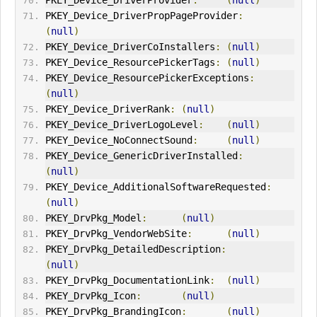
PKEY_Device_DriverPropPageProvider
:
(
null
)
PKEY_Device_DriverCoInstallers
:
(
null
)
PKEY_Device_ResourcePickerTags
:
(
null
)
PKEY_Device_ResourcePickerExceptions
:
(
null
)
PKEY_Device_DriverRank
:
(
null
)
PKEY_Device_DriverLogoLevel
:
(
null
)
PKEY_Device_NoConnectSound
:
(
null
)
PKEY_Device_GenericDriverInstalled
:
(
null
)
PKEY_Device_AdditionalSoftware
Request
ed
:
(
null
)
PKEY_DrvPkg_Model
:
(
null
)
PKEY_DrvPkg_VendorWebSite
:
(
null
)
PKEY_DrvPkg_DetailedDescription
:
(
null
)
PKEY_DrvPkg_DocumentationLink
:
(
null
)
PKEY_DrvPkg_Icon
:
(
null
)
PKEY_DrvPkg_BrandingIcon
:
(
null
)