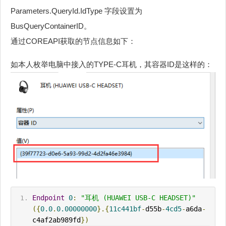
Parameters.QueryId.IdType 字段设置为
BusQueryContainerID。
通过COREAPI获取的节点信息如下：
如本人枚举电脑中接入的TYPE-C耳机，其容器ID是这样的：
Endpoint
0
:
"耳机 (HUAWEI USB-C HEADSET)"
({
0.0
.
0.00000000
}.{
11c441bf
-
d55b
-
4cd5
-
a6da
-
c4af2ab989fd
})