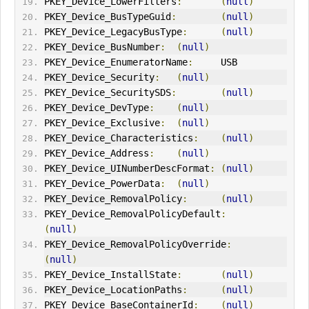
PKEY_Device_LowerFilters
:
(
null
)
PKEY_Device_BusTypeGuid
:
(
null
)
PKEY_Device_LegacyBusType
:
(
null
)
PKEY_Device_BusNumber
:
(
null
)
PKEY_Device_EnumeratorName
:
     USB
PKEY_Device_Security
:
(
null
)
PKEY_Device_SecuritySDS
:
(
null
)
PKEY_Device_DevType
:
(
null
)
PKEY_Device_Exclusive
:
(
null
)
PKEY_Device_Characteristics
:
(
null
)
PKEY_Device_Address
:
(
null
)
PKEY_Device_U
IN
umberDescFormat
:
(
null
)
PKEY_Device_PowerData
:
(
null
)
PKEY_Device_RemovalPolicy
:
(
null
)
PKEY_Device_RemovalPolicyDefault
:
(
null
)
PKEY_Device_RemovalPolicyOverride
:
(
null
)
PKEY_Device_InstallState
:
(
null
)
PKEY_Device_LocationPaths
:
(
null
)
PKEY_Device_BaseContainerId
:
(
null
)