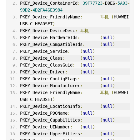
PKEY_Device_ContainerId
:
39F77723
-
D0E6
-
5A93
-
99D2
-
4D2FA46E3984
PKEY_Device_FriendlyName
:
耳机
(
HUAWEI 
USB
-
C HEADSET
)
PKEY_Device_DeviceDesc
:
耳机
PKEY_Device_HardwareIds
:
(
null
)
PKEY_Device_CompatibleIds
:
(
null
)
PKEY_Device_Service
:
(
null
)
PKEY_Device_Class
:
(
null
)
PKEY_Device_ClassGuid
:
(
null
)
PKEY_Device_Driver
:
(
null
)
PKEY_Device_ConfigFlags
:
(
null
)
PKEY_Device_Manufacturer
:
(
null
)
PKEY_Device_FriendlyName
:
耳机
(
HUAWEI 
USB
-
C HEADSET
)
PKEY_Device_LocationInfo
:
(
null
)
PKEY_Device_PDOName
:
(
null
)
PKEY_Device_Capabilities
:
(
null
)
PKEY_Device_U
IN
umber
:
(
null
)
PKEY_Device_UpperFilters
:
(
null
)