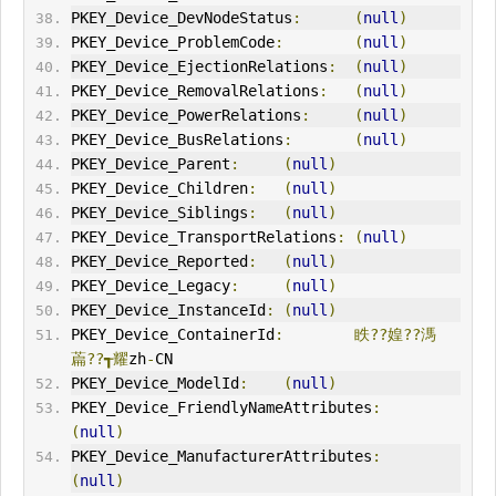
PKEY_Device_DevNodeStatus
:
(
null
)
PKEY_Device_ProblemCode
:
(
null
)
PKEY_Device_EjectionRelations
:
(
null
)
PKEY_Device_RemovalRelations
:
(
null
)
PKEY_Device_PowerRelations
:
(
null
)
PKEY_Device_BusRelations
:
(
null
)
PKEY_Device_Parent
:
(
null
)
PKEY_Device_Children
:
(
null
)
PKEY_Device_Siblings
:
(
null
)
PKEY_Device_TransportRelations
:
(
null
)
PKEY_Device_Reported
:
(
null
)
PKEY_Device_Legacy
:
(
null
)
PKEY_Device_InstanceId
:
(
null
)
PKEY_Device_ContainerId
:
眣??媓??溤
萹??┱耀
zh
-
CN
PKEY_Device_ModelId
:
(
null
)
PKEY_Device_FriendlyNameAttributes
:
(
null
)
PKEY_Device_ManufacturerAttributes
:
(
null
)