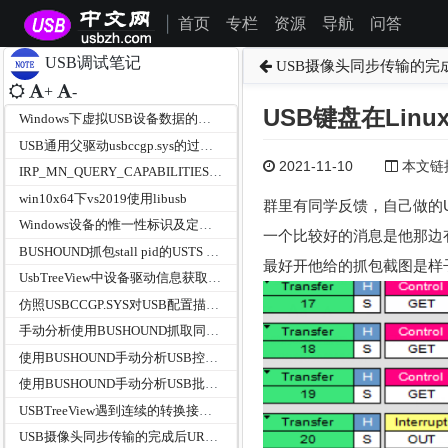
首页
专栏
资源
导航
问答
|
USB调试笔记
USB摄像头同步传输的完
+
-
USB键盘在Li
Windows下虚拟USB设备数据的读写请求调试笔记
USB通用父驱动usbccgp.sys的过滤UVC摄像头、UAC麦克风和HID设备硬件ID
2021-11-10
本文链接为
IRP_MN_QUERY_CAPABILITIES和IRP_MN_QUERY_INTERFACE在USB总线驱动中的作用
win10x64下vs2019使用libusb
群里有同学反馈，自己做的US
Windows设备的惟一性标识及定位-DEVPKEY_Device_ContainerId
一个比较好的消息是他那边
BUSHOUND抓包stall pid的USTS c0000004错误
最好开他给的抓包截图是样
UsbTreeView中设备驱动信息获取方法
仿照USBCCGP.SYS对USB配置描述符按功能拆分
手动分析使用BUSHOUND抓取同步传输的URB
使用BUSHOUND手动分析USB控制传输的URB
使用BUSHOUND手动分析USB批量传输的URB
USBTreeView遇到连续的转换接口描述符不解释情况说明
USB摄像头同步传输的完成后URB参数