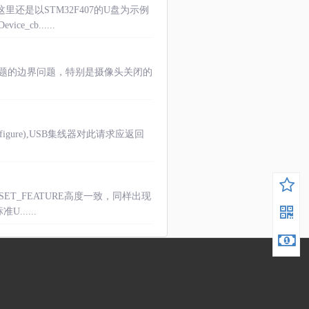
还是以STM32F407的U盘为示例
e_cb......
问题的边界问题，特别是摄像头关闭的
igure),USB集线器对此请求应返回
组SET_FEATURE高度一致，同样出现
准U......