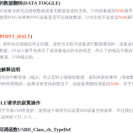
的数据翻转(DATA TOGGLE)
表示设备当前无法接收数据或者无数据发送给主机。USB设备返回
NAK
握手
使用PING令牌来PING设备是否可以接收数据。USB主机不会发送
NAK
握
POINT_HALT
)
时，有时会出现端点停止问题，这时当主机与设备进行数据通讯时，设备会给
数据。STALL握手包表示了该设备端点的当前状态，停止了的端点不能
复。USB端点的......
求的解释说明
D设备相关的中断管道（端点）停止定时上报报告数据，直到有新的事件（有效数据
LE的时间周期内，如果没有变化的情况下，由设备周期性地返回
NAK
。关于S
.
_IDLE请求的寂寞操作
请求用于节省USB带宽的，使用这个请求可以设置HID设备空闲速率。不过我们
LE这样的 CTL 21 0......
调函数USBD_Class_cb_TypeDef