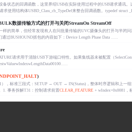
设备状态的回调函数，这里界绍USB在实际使用过程中的USB请求通讯。这里
结构体USBD_Class_cb_TypeDef来整合回调函数。typedef struct _Devic
LK数据传输方式的打开与关闭StreamOn StreamOff
是一样的简单，但经常发现有人在问批量传输的UVC摄像头的打开与半闭
HOUND抓包的内容如下：Device Length Phase Data ......
re
FEATURE请求用于清除USB下游端口特性。如果集线器未被配置（SelectConf
ValuewIndexwLengthData00100......
NDPOINT_HALT
)
），标准三段式：SETUP → OUT → IN(Status)，整体时序逻辑和上一
控。1. 事务拆解T31：控制请求前置
CLEAR_FEATURE
+ wIndex=0x0081，标