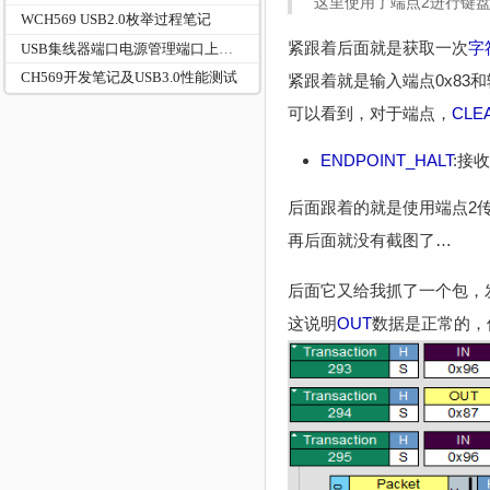
这里使用了端点2进行键盘
WCH569 USB2.0枚举过程笔记
紧跟着后面就是获取一次
字
USB集线器端口电源管理端口上下电
CH569开发笔记及USB3.0性能测试
紧跟着就是输入端点0x83和
可以看到，对于端点，
CLE
ENDPOINT_HALT
:接
后面跟着的就是使用端点2
再后面就没有截图了…
后面它又给我抓了一个包，
这说明
OUT
数据是正常的，