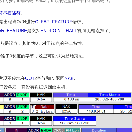
灯同步，即输出端点0x02，所以该键盘有一个中断输出端点。
符串描述符
。
输出端点0x04进行
CLEAR_FEATURE
请求。
AR_FEATURE
是支持
ENDPOINT_HALT
的,可见端点挂了。
收方是端点，其值为0，对于端点的停止特性。
传输了0长度的字节，这里可以认为是结束包。
发现不停地在
OUT
2字节和IN 返回
NAK
.
但设备端一直没有数据返回给主机。