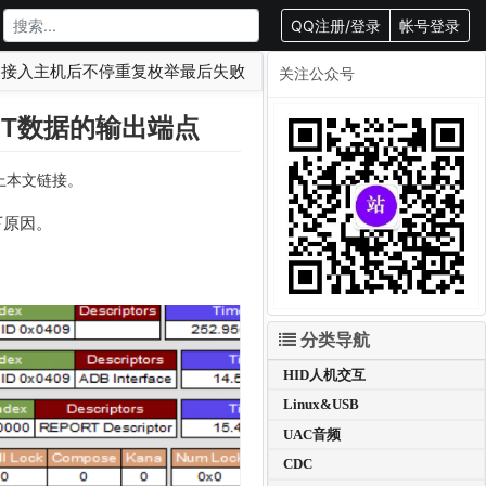
QQ注册/登录
帐号登录
备接入主机后不停重复枚举最后失败
关注公众号
UT数据的输出端点
载请附上本文链接。
下原因。
分类导航
HID人机交互
Linux&USB
UAC音频
CDC