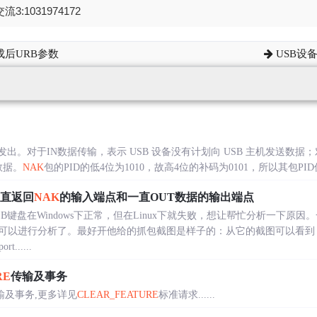
流3:1031974172
成后URB参数
USB设
发出。对于IN数据传输，表示 USB 设备没有计划向 USB 主机发送数据；对
数据。
NAK
包的PID的低4位为1010，故高4位的补码为0101，所以其包PID值为0x
一直返回
NAK
的输入端点和一直OUT数据的输出端点
B键盘在Windows下正常，但在Linux下就失败，想让帮忙分析一下原因
可以进行分析了。最好开他给的抓包截图是样子的：从它的截图可以看到，
.....
RE
传输及事务
输及事务,更多详见
CLEAR_FEATURE
标准请求......