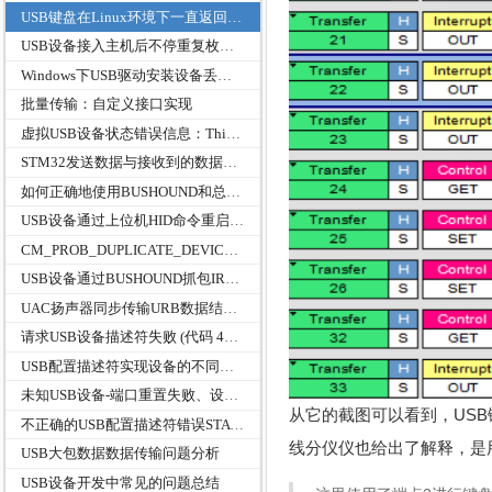
USB键盘在Linux环境下一直返回NAK的输入端点和一直OUT数据的输出端点
USB设备接入主机后不停重复枚举最后失败
Windows下USB驱动安装设备丢失inf文件中ClassGuid出现未分类
批量传输：自定义接口实现
虚拟USB设备状态错误信息：This device cannot start. (Code 10)
STM32发送数据与接收到的数据长度不一致问题
如何正确地使用BUSHOUND和总线分析进行USB数据抓包及抓包原理分析
USB设备通过上位机HID命令重启几次后会出现未识别的USB设备，插拔设备端都没用，而是需要重启电脑才能恢复
CM_PROB_DUPLICATE_DEVICE 的解决办法
USB设备通过BUSHOUND抓包IRP被取消USTS状态为0xC0010000
UAC扬声器同步传输URB数据结构USBD_ISO_PACKET_DESCRIPTOR成员StartFrame
请求USB设备描述符失败 (代码 43)CM_PROB_FAILED_POST_START
USB配置描述符实现设备的不同功能或者类协议版本
未知USB设备-端口重置失败、设备描述符请求失败
从它的截图可以看到，US
不正确的USB配置描述符错误STATUS_DEVICE_DATA_ERROR
线分仪仪也给出了解释，是
USB大包数据数据传输问题分析
USB设备开发中常见的问题总结