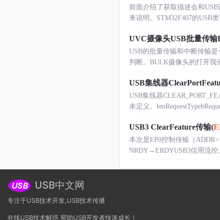
前面介绍了获取描述会和USB
来说明。STM32F407的USB类请求使用
UVC摄像头USB批量传输BU
USB的批量传输和中断传输
判断。BULK摄像头的打开我们通过BUS
USB集线器ClearPortFeatu
USB集线器CLEAR_PORT_
未定义。bmRequestTypebRequestw
USB3 ClearFeature传输(
E
本次是EP0控制传输（ADDR=1
NRDY→ERDYUSB3信用流
USB中文网
专注于USB技术开发,USB技术传播
在线USB技术解惑,帮助USB开发者快速成长！