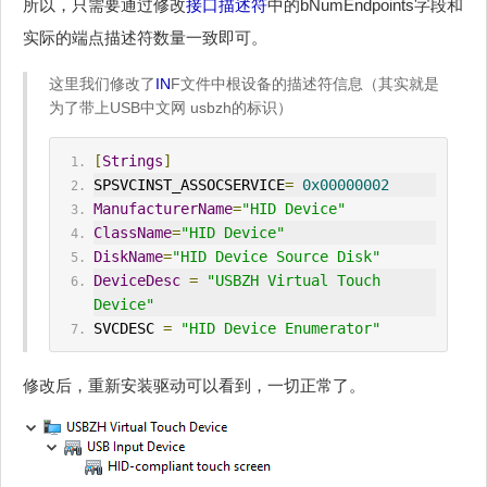
所以，只需要通过修改
接口描述符
中的bNumEndpoints字段和
实际的端点描述符数量一致即可。
这里我们修改了
IN
F文件中根设备的描述符信息（其实就是
为了带上USB中文网 usbzh的标识）
[
Strings
]
SPSVC
IN
ST_ASSOCSERVICE
=
0x00000002
ManufacturerName
=
"
HID
 Device"
ClassName
=
"
HID
 Device"
DiskName
=
"
HID
 Device Source Disk"
DeviceDesc
=
"USBZH Virtual Touch 
Device"
SVCDESC 
=
"HID Device Enumerator"
修改后，重新安装驱动可以看到，一切正常了。