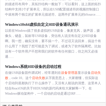
的描述符布局中，其拓扑结构一般如下：可以看到，这上面的拓扑
结构中支持2个扩展单元，所以在USB配置描述符的视频控制接口
中就有两个独立的扩展单元描述符。这两件扩展单元的bSource......
Windows10x64虚拟自定义HID设备通讯演示
以前在Windows搞了很多虚拟的USB设备，像麦克风，扬声器，摄
像头，键盘，鼠标等USB设备，突估有人说没有自定义HID设备
啊。我一想，确实没有，要不搞一个。不过话又说回来，搞这个有
什么用了？我想了想可能是为了调试，或者为了软件隔离吧。比如
说有一个软件用户不想和我们的软件有任何接口，但之间又必须
通......
Windows系统HID设备的启动过程
在做USB设备固件调试时，经常遇到在
设备管理器
显示设备
启动失
败
，code:10。这个
启动失败
从字面意思上，大家都懂，但实际这
个启动到底都执行了什么操作了，又没有人能说的清楚。这里本人
结合ReactOS的关于HIDUSB的源代码来给大家解释一下。在
Windows驱动架构中，一个启动的启动是通过IRP......