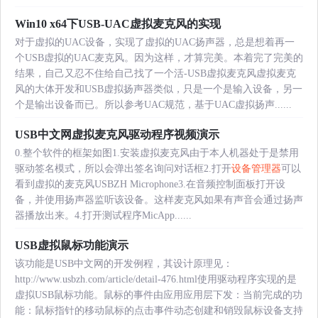
Win10 x64下USB-UAC虚拟麦克风的实现
对于虚拟的UAC设备，实现了虚拟的UAC扬声器，总是想着再一
个USB虚拟的UAC麦克风。因为这样，才算完美。本着完了完美的
结果，自己又忍不住给自己找了一个活-USB虚拟麦克风虚拟麦克
风的大体开发和USB虚拟扬声器类似，只是一个是输入设备，另一
个是输出设备而已。所以参考UAC规范，基于UAC虚拟扬声......
USB中文网虚拟麦克风驱动程序视频演示
0.整个软件的框架如图1.安装虚拟麦克风由于本人机器处于是禁用
驱动签名模式，所以会弹出签名询问对话框2.打开
设备管理器
可以
看到虚拟的麦克风USBZH Microphone3.在音频控制面板打开设
备，并使用扬声器监听该设备。这样麦克风如果有声音会通过扬声
器播放出来。4.打开测试程序MicApp......
USB虚拟鼠标功能演示
该功能是USB中文网的开发例程，其设计原理见：
http://www.usbzh.com/article/detail-476.html使用驱动程序实现的是
虚拟USB鼠标功能。鼠标的事件由应用应用层下发：当前完成的功
能：鼠标指针的移动鼠标的点击事件动态创建和销毁鼠标设备支持