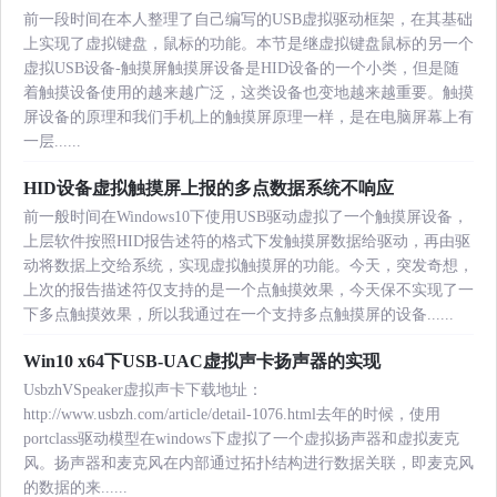
前一段时间在本人整理了自己编写的USB虚拟驱动框架，在其基础
上实现了虚拟键盘，鼠标的功能。本节是继虚拟键盘鼠标的另一个
虚拟USB设备-触摸屏触摸屏设备是HID设备的一个小类，但是随
着触摸设备使用的越来越广泛，这类设备也变地越来越重要。触摸
屏设备的原理和我们手机上的触摸屏原理一样，是在电脑屏幕上有
一层......
HID设备虚拟触摸屏上报的多点数据系统不响应
前一般时间在Windows10下使用USB驱动虚拟了一个触摸屏设备，
上层软件按照HID报告述符的格式下发触摸屏数据给驱动，再由驱
动将数据上交给系统，实现虚拟触摸屏的功能。今天，突发奇想，
上次的报告描述符仅支持的是一个点触摸效果，今天保不实现了一
下多点触摸效果，所以我通过在一个支持多点触摸屏的设备......
Win10 x64下USB-UAC虚拟声卡扬声器的实现
UsbzhVSpeaker虚拟声卡下载地址：
http://www.usbzh.com/article/detail-1076.html去年的时候，使用
portclass驱动模型在windows下虚拟了一个虚拟扬声器和虚拟麦克
风。扬声器和麦克风在内部通过拓扑结构进行数据关联，即麦克风
的数据的来......