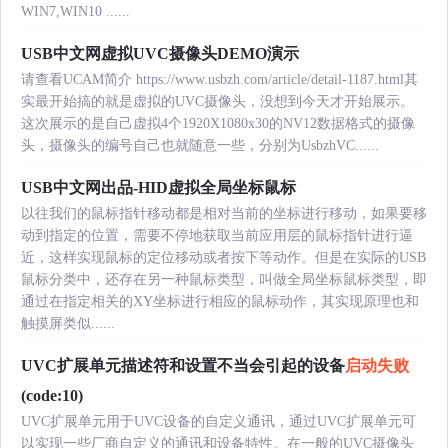
WIN7,WIN10 ......
USB中文网虚拟UVC摄像头DEMO演示
请查看UCAM简介 https://www.usbzh.com/article/detail-1187.html其
实最开始搞的就是虚拟的UVC摄像头，没想到今天才开始展示。
这次展示的是自己虚拟4个1920X1080x30的NV12数据格式的摄像
头，摄像头的编号自己也就随意一些，分别为UsbzhVC......
USB中文网出品-HID虚拟全局坐标鼠标
以往我们的鼠标指针移动都是相对当前的坐标进行移动，如果要移
动到指定的位置，需要不停地获取当前应用层的鼠标指针进行逼
近，这样实现鼠标的定位移动或者按下等动作。但是在实际的USB
鼠标分类中，还存在另一种鼠标类型，叫做全局坐标鼠标类型，即
通过在指定相关的XY坐标进行相应的鼠标动作，其实现原理也和
触摸屏类似......
UVC扩展单元描述符和设置不当会引起的设备
启动失败
(code:10)
UVC扩展单元用于UVC设备的自定义通讯，通过UVC扩展单元可
以实现一些厂商自定义的通讯和设备特性。在一般的UVC摄像头