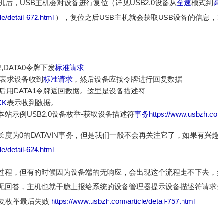
机后，USB主机会对设备进行复位（详见USB2.0设备从
全速
模式到
e/detail-672.html
），复位之后USB主机就会获取USB设备的信息
。
,DATA0令牌下发
标准请求
表求设备收到
标准请求
，然后设备应按令牌进行回复数据
后用DATA1令牌返回数据。这里是设备描述符
CK
表示收到数据。
站示例USB2.0设备枚举-获取设备描述符
事务
https://www.usbzh.com
度为0的DATA/IN事务，但是我们一般不会再关注它了，如果有兴
e/detail-624.html
过程，但有的时候因为设备端的无响应，会出现这个流程走不下去，
无回答，主机也就干脆上报给系统的设备管理器提示设备描述符请求
重复枚举最后失败
https://www.usbzh.com/article/detail-757.html