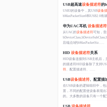
USB超高速
设备描述符
的b
USB3的设备中，其USB
设备
bMaxPacketSize0和USB
华为UAC耳机
设备描述符
从UAC的
设备描述符
可知，音
bDeviceClass,bDeviceSub
且端点0的bMaxPacketSiz......
HID
设备描述符
关系
HID设备连接到USB主机后，主
的描述符HID设备除了支持U
符
、配置描述符、......
USB
设备描述符
、配置描
在USB设备的逻辑组织中，
置，不同的配置使设备表现出
的。大多数的设备只有一个配置和
USB
设备描述符