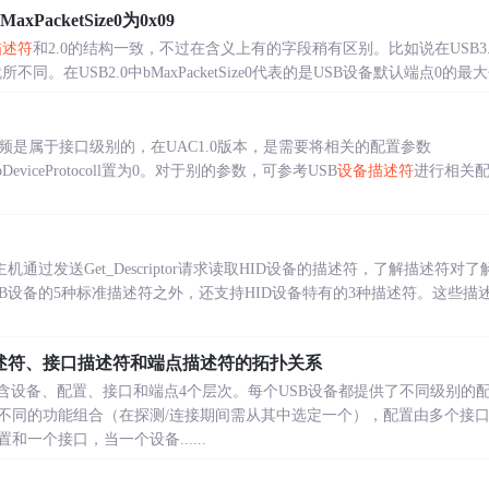
MaxPacketSize0为0x09
描述符
和2.0的结构一致，不过在含义上有的字段稍有区别。比如说在USB3
2.0有就所不同。在USB2.0中bMaxPacketSize0代表的是USB设备默认端点0的最
频是属于接口级别的，在UAC1.0版本，是需要将相关的配置参数
Class,bDeviceProtocoll置为0。对于别的参数，可参考USB
设备描述符
进行相关
机通过发送Get_Descriptor请求读取HID设备的描述符，了解描述符对
SB设备的5种标准描述符之外，还支持HID设备特有的3种描述符。这些描
述符、接口描述符和端点描述符的拓扑关系
包含设备、配置、接口和端点4个层次。每个USB设备都提供了不同级别的
不同的功能组合（在探测/连接期间需从其中选定一个），配置由多个接
一个接口，当一个设备......