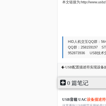
本文链接为:http://www.usb
HID人机交互QQ群：564
QQ群：258159197 
952873936 USB技术交
USB配置描述符实现设备
0 篇笔记
USB音箱 UAC
设备描述符
这里看到,USB规范采用的是US