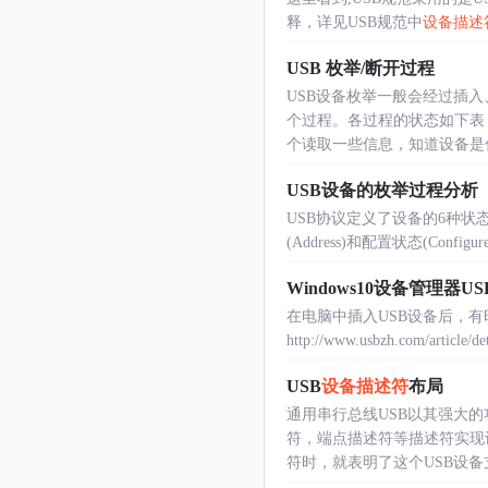
释，详见USB规范中
设备描述
USB 枚举/断开过程
USB设备枚举一般会经过插
个过程。各过程的状态如下表
个读取一些信息，知道设备是什么
USB设备的枚举过程分析
USB协议定义了设备的6种状态
(Address)和配置状态(Config
Windows10设备管理器US
在电脑中插入USB设备后，有
http://www.usbzh.com/article/d
USB
设备描述符
布局
通用串行总线USB以其强大
符，端点描述符等描述符实现
符时，就表明了这个USB设备支持