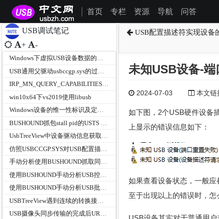
首页
专栏
资源
导航
问答
|
USB调试笔记
USB配置描述符实现设备
+
-
Windows下虚拟USB设备数据的读写请求调试笔记
未知USB设备-
USB通用父驱动usbccgp.sys的过滤UVC摄像头、UAC麦克风和HID设备硬件ID
IRP_MN_QUERY_CAPABILITIES和IRP_MN_QUERY_INTERFACE在USB总线驱动中的作用
2024-07-03
本文链接为
win10x64下vs2019使用libusb
Windows设备的惟一性标识及定位-DEVPKEY_Device_ContainerId
如下图，2个USB硬件设备
BUSHOUND抓包stall pid的USTS c0000004错误
上显示的错误信息如下：
UsbTreeView中设备驱动信息获取方法
仿照USBCCGP.SYS对USB配置描述符按功能拆分
手动分析使用BUSHOUND抓取同步传输的URB
使用BUSHOUND手动分析USB控制传输的URB
如果查看设备状态，一般应
使用BUSHOUND手动分析USB批量传输的URB
至于出现以上的错误时，怎
USBTreeView遇到连续的转换接口描述符不解释情况说明
USB摄像头同步传输的完成后URB参数
USB设备其实对于普通用