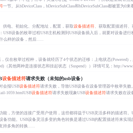
符
一节。从bDeviceClass，bDeviceSubClass和bDeviceSubClass都被置为0
入、供电、初始化、分配地址，配置，获取
设备描述符
、获取配置描述符、
：USB设备的枚举过程USB主机检测到USB设备插入后，就要对设备进
样的设备，然后......
，仅在枚举过程种，设备就经历了4个状态的迁移：上电状态(Powered)，默认
ured)（其他两种是连接状态和挂起状态（Suspend））详情可见：http://www.usbzh.
B
设备描述符
请求失败（未知的usb设备）
时会报USB
设备描述符
请求失败，导致USB设备在设备管理器中枚举失败
etail-1059.htmlUSB
设备描述符
请求失败现象USB
设备描述符
请求失败在设备
的功能，方便的连接广受用户使用，这些都得益于USB灵活多样的描述符。
设备功能。USB设备灵活多变的角色转换是通过USB的配置描述符来实现
多角的转换......