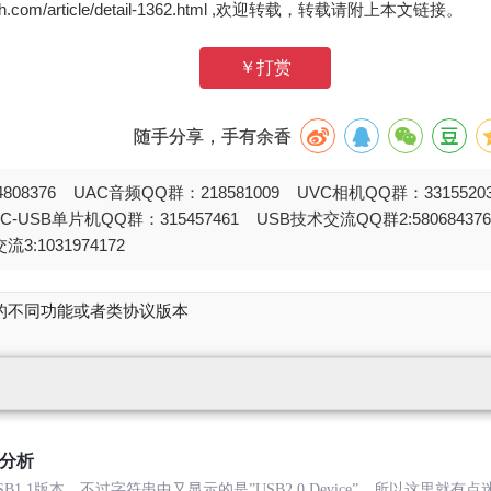
zh.com/article/detail-1362.html ,欢迎转载，转载请附上本文链接。
￥打赏
随手分享，手有余香
808376 UAC音频QQ群：218581009 UVC相机QQ群：331552
STC-USB单片机QQ群：315457461 USB技术交流QQ群2:580684
流3:1031974172
的不同功能或者类协议版本
分析
B1.1版本，不过字符串中又显示的是”USB2.0 Device”，所以这里就有点