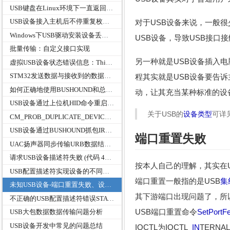
USB键盘在Linux环境下一直返回NAK的输入端点和一直OUT数据的输出端点
USB设备接入主机后不停重复枚举最后失败
对于USB设备来说，一般
Windows下USB驱动安装设备丢失inf文件中ClassGuid出现未分类
USB设备，导致USB接口
批量传输：自定义接口实现
另一种就是USB设备插入
虚拟USB设备状态错误信息：This device cannot start. (Code 10)
STM32发送数据与接收到的数据长度不一致问题
程其实就是USB设备要告
如何正确地使用BUSHOUND和总线分析进行USB数据抓包及抓包原理分析
动，让其充当某种标准的设
USB设备通过上位机HID命令重启几次后会出现未识别的USB设备，插拔设备端都没用，而是需要重启电脑才能恢复
关于USB的
设备类型
可详
CM_PROB_DUPLICATE_DEVICE 的解决办法
USB设备通过BUSHOUND抓包IRP被取消USTS状态为0xC0010000
端口重置失败
UAC扬声器同步传输URB数据结构USBD_ISO_PACKET_DESCRIPTOR成员StartFrame
请求USB设备描述符失败 (代码 43)CM_PROB_FAILED_POST_START
按本人自己的理解，其实在
USB配置描述符实现设备的不同功能或者类协议版本
端口重置一般指的是USB
集
未知USB设备-端口重置失败、设备描述符请求失败
其下游端口出现问题了，所
不正确的USB配置描述符错误STATUS_DEVICE_DATA_ERROR
USB端口重置命令
SetPortFe
USB大包数据数据传输问题分析
USB设备开发中常见的问题总结
IOCTL为IOCTL_
IN
TERNA