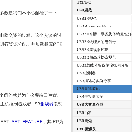
TYPE-C
USB规范
大多数是我们不小心触碰了一下
USB2.0规范
USB Accessory Mode
USB2.0令牌、事务及传输抓包
机电脑交谈的过程。这个交谈的过
USB2.0物理层的电信号
息进行资源分配，并加载相应的驱
USB2.0集线器HUB
USB3.2超高速协议规范
USB3总线分析仪传输抓包分析
USB控制器
USB描述符实例分享
USB调试笔记
这个例外就是为什么要端口重置。
USB连接器大全
B主机控制器或者USB
集线器
发现
USB大容量存储
USB百科
USB周边
EST_
SET_FEATURE
，其IRP为
UVC摄像头