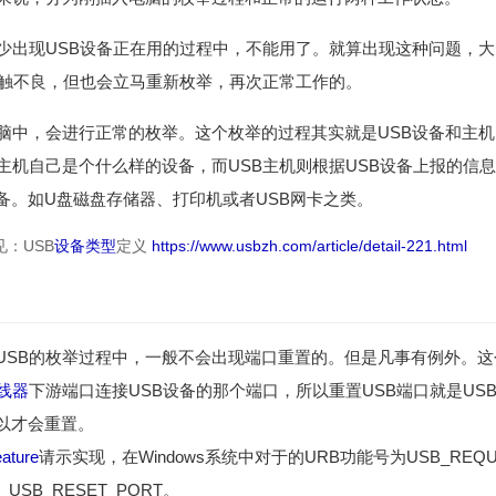
很少出现USB设备正在用的过程中，不能用了。就算出现这种问题，
接触不良，但也会立马重新枚举，再次正常工作的。
电脑中，会进行正常的枚举。这个枚举的过程其实就是USB设备和主
诉主机自己是个什么样的设备，而USB主机则根据USB设备上报的信
备。如U盘磁盘存储器、打印机或者USB网卡之类。
见：USB
设备类型
定义
https://www.usbzh.com/article/detail-221.html
USB的枚举过程中，一般不会出现端口重置的。但是凡事有例外。
线器
下游端口连接USB设备的那个端口，所以重置USB端口就是US
以才会重置。
ature
请示实现，在Windows系统中对于的URB功能号为USB_REQU
L_USB_RESET_PORT。