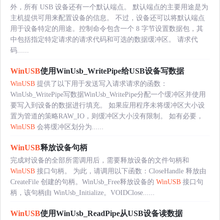
外，所有 USB 设备还有一个默认端点。 默认端点的主要用途是为
主机提供可用来配置设备的信息。 不过，设备还可以将默认端点
用于设备特定的用途。控制命令包含一个 8 字节设置数据包，其
中包括指定特定请求的请求代码和可选的数据缓冲区。 请求代
码......
WinUSB
使用WinUsb_WritePipe给USB设备写数据
WinUSB
提供了以下用于发送写入请求请求的函数：
WinUsb_WritePipe写数据WinUsb_WritePipe分配一个缓冲区并使用
要写入到设备的数据进行填充。 如果应用程序未将缓冲区大小设
置为管道的策略RAW_IO，则缓冲区大小没有限制。 如有必要，
WinUSB
会将缓冲区划分为......
WinUSB
释放设备句柄
完成对设备的全部所需调用后，需要释放设备的文件句柄和
WinUSB
接口句柄。 为此，请调用以下函数：CloseHandle 释放由
CreateFile 创建的句柄。WinUsb_Free释放设备的
WinUSB
接口句
柄，该句柄由 WinUsb_Initialize。VOIDClose......
WinUSB
使用WinUsb_ReadPipe从USB设备读数据