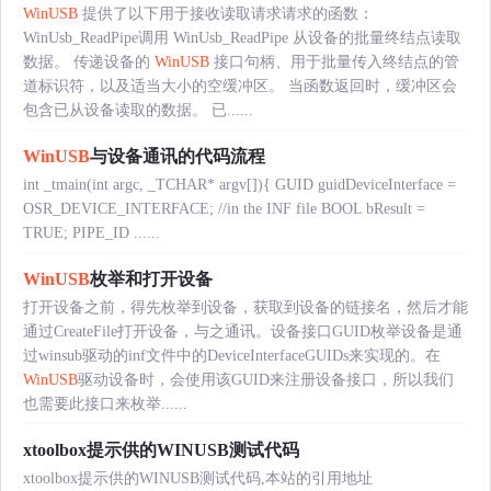
WinUSB
提供了以下用于接收读取请求请求的函数：
WinUsb_ReadPipe调用 WinUsb_ReadPipe 从设备的批量终结点读取
数据。 传递设备的
WinUSB
接口句柄、用于批量传入终结点的管
道标识符，以及适当大小的空缓冲区。 当函数返回时，缓冲区会
包含已从设备读取的数据。 已......
WinUSB
与设备通讯的代码流程
int _tmain(int argc, _TCHAR* argv[]){ GUID guidDeviceInterface =
OSR_DEVICE_INTERFACE; //in the INF file BOOL bResult =
TRUE; PIPE_ID ......
WinUSB
枚举和打开设备
打开设备之前，得先枚举到设备，获取到设备的链接名，然后才能
通过CreateFile打开设备，与之通讯。设备接口GUID枚举设备是通
过winsub驱动的inf文件中的DeviceInterfaceGUIDs来实现的。在
WinUSB
驱动设备时，会使用该GUID来注册设备接口，所以我们
也需要此接口来枚举......
xtoolbox提示供的WINUSB测试代码
xtoolbox提示供的WINUSB测试代码,本站的引用地址