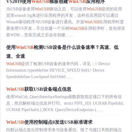
VS2019使用
WinUSB
模板创建
WinUSB
应用程序
当USB设备使用
WinUSB
驱动之后，可以使用
WinUSB
提供的应用
层库winusb.lig来进行应用程序的开发，这样在应用层可以通过
Winusb驱动程序与USB设备进行通讯。开发
WinUSB
应用程序时需
要使用VS开发，不过在建一个示例
WinUSB
应用程序时，首先得安
装WDK，安装完成之后会在创建......
使用
WinUSB
检测USB设备是什么设备速率？高速、低
速、全速
WinUSB
提供了检测USB设备的速率代码，详见：// Device
Information types#define DEVICE_SPEED 0x01// Device
Speeds#define LowSpeed 0x01#def......
WinUSB
获取USB设备端点信息
使用WinUsb_QueryInterfaceSettings函数获取指定接口下的所有信
息，然后解析端点信息并打印。struct PIPE_ID{ UCHAR PipeInId;
UCHAR PipeOutId;};BOOL QueryDeviceEndpoints (......
WinUSB
使用控制端点0发送USB标准请求
向默认端点发出控制请求来与设备通信。除了与接口关联的端点