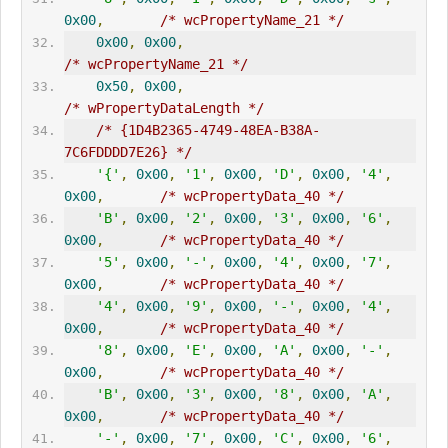
0x00
,
/* wcPropertyName_21 */
0x00
,
0x00
,
/* wcPropertyName_21 */
0x50
,
0x00
,
/* wPropertyDataLength */
/* {1D4B2365-4749-48EA-B38A-
7C6FDDDD7E26} */
'{'
,
0x00
,
'1'
,
0x00
,
'D'
,
0x00
,
'4'
,
0x00
,
/* wcPropertyData_40 */
'B'
,
0x00
,
'2'
,
0x00
,
'3'
,
0x00
,
'6'
,
0x00
,
/* wcPropertyData_40 */
'5'
,
0x00
,
'-'
,
0x00
,
'4'
,
0x00
,
'7'
,
0x00
,
/* wcPropertyData_40 */
'4'
,
0x00
,
'9'
,
0x00
,
'-'
,
0x00
,
'4'
,
0x00
,
/* wcPropertyData_40 */
'8'
,
0x00
,
'E'
,
0x00
,
'A'
,
0x00
,
'-'
,
0x00
,
/* wcPropertyData_40 */
'B'
,
0x00
,
'3'
,
0x00
,
'8'
,
0x00
,
'A'
,
0x00
,
/* wcPropertyData_40 */
'-'
,
0x00
,
'7'
,
0x00
,
'C'
,
0x00
,
'6'
,