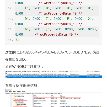
0x00
,
/* wcPropertyData_40 */
'F'
,
0x00
,
'D'
,
0x00
,
'D'
,
0x00
,
'D'
,
0x00
,
/* wcPropertyData_40 */
'D'
,
0x00
,
'7'
,
0x00
,
'E'
,
0x00
,
'2'
,
0x00
,
/* wcPropertyData_40 */
'6'
,
0x00
,
'}'
,
0x00
,
0x00
,
0x00
,
0x00
,
0x00
,
/* wcPropertyData_40 */
};
这里的 {1D4B2365-4749-48EA-B38A-7C6FDDDD7E26}为设
备接口GUID.
通过WINOBJ可以看到：
查看设备注册表信息：