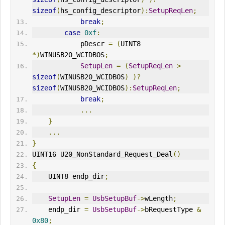
sizeof
(
hs_config_descriptor
):
SetupReqLen
;
break
;
case
0xf
:
            pDescr 
=
(
UINT8 
*)
WINUSB20_WCIDBOS
;
SetupLen
=
(
SetupReqLen
>
sizeof
(
WINUSB20_WCIDBOS
)
)?
sizeof
(
WINUSB20_WCIDBOS
):
SetupReqLen
;
break
;
...
}
...
}
UINT16 U20_NonStandard_
Request
_Deal
()
{
    UINT8 endp_dir
;
SetupLen
=
UsbSetupBuf
->
wLength
;
    endp_dir 
=
UsbSetupBuf
->
b
Request
Type 
&
0x80
;