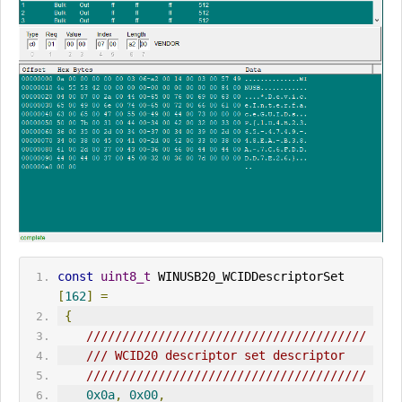
const
uint8_t
 WINUSB20_WCIDDescriptorSet 
[
162
]
=
{
///////////////////////////////////////
/// WCID20 descriptor set descriptor
///////////////////////////////////////
0x0a
,
0x00
,