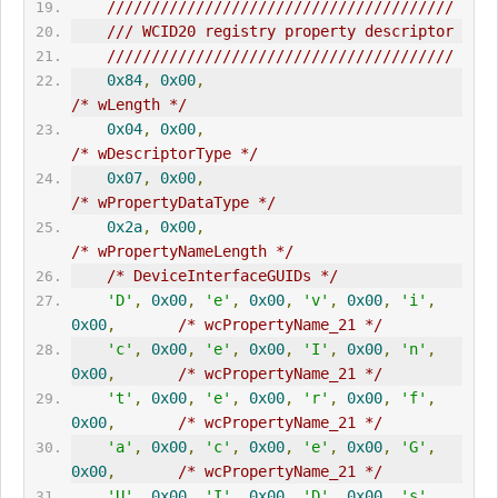
///////////////////////////////////////
/// WCID20 registry property descriptor
///////////////////////////////////////
0x84
,
0x00
,
/* wLength */
0x04
,
0x00
,
/* wDescriptorType */
0x07
,
0x00
,
/* wPropertyDataType */
0x2a
,
0x00
,
/* wPropertyNameLength */
/* DeviceInterfaceGUIDs */
'D'
,
0x00
,
'e'
,
0x00
,
'v'
,
0x00
,
'i'
,
0x00
,
/* wcPropertyName_21 */
'c'
,
0x00
,
'e'
,
0x00
,
'I'
,
0x00
,
'n'
,
0x00
,
/* wcPropertyName_21 */
't'
,
0x00
,
'e'
,
0x00
,
'r'
,
0x00
,
'f'
,
0x00
,
/* wcPropertyName_21 */
'a'
,
0x00
,
'c'
,
0x00
,
'e'
,
0x00
,
'G'
,
0x00
,
/* wcPropertyName_21 */
'U'
,
0x00
,
'I'
,
0x00
,
'D'
,
0x00
,
's'
,