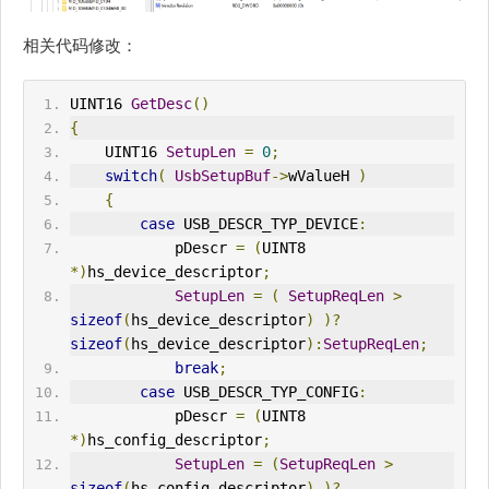
相关代码修改：
UINT16 
GetDesc
()
{
    UINT16 
SetupLen
=
0
;
switch
(
UsbSetupBuf
->
wValueH 
)
{
case
 USB_DESCR_TYP_DEVICE
:
            pDescr 
=
(
UINT8 
*)
hs_device_descriptor
;
SetupLen
=
(
SetupReqLen
>
sizeof
(
hs_device_descriptor
)
)?
sizeof
(
hs_device_descriptor
):
SetupReqLen
;
break
;
case
 USB_DESCR_TYP_CONFIG
:
            pDescr 
=
(
UINT8 
*)
hs_config_descriptor
;
SetupLen
=
(
SetupReqLen
>
sizeof
(
hs_config_descriptor
)
)?