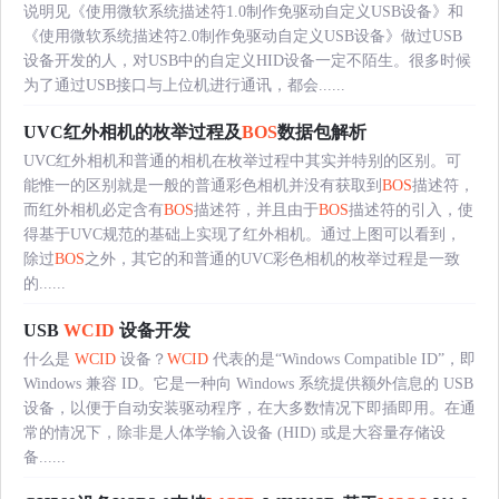
说明见《使用微软系统描述符1.0制作免驱动自定义USB设备》和
《使用微软系统描述符2.0制作免驱动自定义USB设备》做过USB
设备开发的人，对USB中的自定义HID设备一定不陌生。很多时候
为了通过USB接口与上位机进行通讯，都会......
UVC红外相机的枚举过程及
BOS
数据包解析
UVC红外相机和普通的相机在枚举过程中其实并特别的区别。可
能惟一的区别就是一般的普通彩色相机并没有获取到
BOS
描述符，
而红外相机必定含有
BOS
描述符，并且由于
BOS
描述符的引入，使
得基于UVC规范的基础上实现了红外相机。通过上图可以看到，
除过
BOS
之外，其它的和普通的UVC彩色相机的枚举过程是一致
的......
USB
WCID
设备开发
什么是
WCID
设备？
WCID
代表的是“Windows Compatible ID”，即
Windows 兼容 ID。它是一种向 Windows 系统提供额外信息的 USB
设备，以便于自动安装驱动程序，在大多数情况下即插即用。在通
常的情况下，除非是人体学输入设备 (HID) 或是大容量存储设
备......