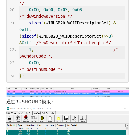
*/
0x00
,
0x00
,
0x03
,
0x06
,
/* dwWindowsVersion */
sizeof
(
W
IN
USB20_WCIDDescriptorSet
)
&
0xff
,
(
sizeof
(
W
IN
USB20_WCIDDescriptorSet
)>>
8
)
&
0xff
,
/* wDescriptorSetTotalLength */
1
,
/* 
bVendorCode */
0x00
,
/* bAltEnumCode */
};
通过BUSHOUND模拟：