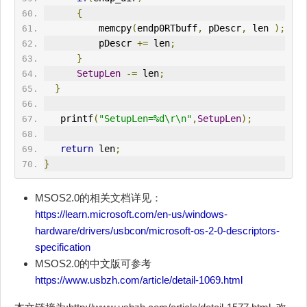
{
          memcpy
(
endp0RTbuff
,
 pDescr
,
 len 
);
          pDescr 
+=
 len
;
}
SetupLen
-=
 len
;
}
   printf
(
"SetupLen=%d\r\n"
,
SetupLen
);
return
 len
;
}
MSOS2.0的相关文档详见：
https://learn.microsoft.com/en-us/windows-
hardware/drivers/usbcon/microsoft-os-2-0-descriptors-
specification
MSOS2.0的中文版可参考
https://www.usbzh.com/article/detail-1069.html