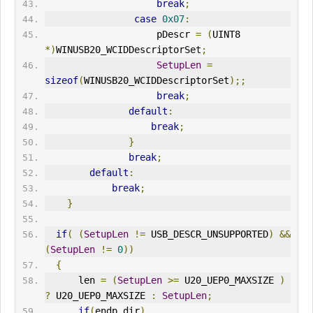
break
;
case
0x07
:
                    pDescr 
=
(
UINT8 
*)
WINUSB20_WCIDDescriptorSet
;
SetupLen
=
sizeof
(
WINUSB20_WCIDDescriptorSet
);;
break
;
default
:
break
;
}
break
;
default
:
break
;
}
if
(
(
SetupLen
!=
 USB_DESCR_UNSUPPORTED
)
&&
(
SetupLen
!=
0
))
{
      len 
=
(
SetupLen
>=
 U20_UEP0_MAXSIZE 
)
?
 U20_UEP0_MAXSIZE 
:
SetupLen
;
if
(
endp_dir
)