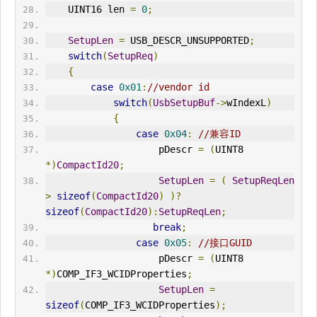
    UINT16 len 
=
0
;
SetupLen
=
 USB_DESCR_UNSUPPORTED
;
switch
(
SetupReq
)
{
case
0x01
:
//vendor id
switch
(
UsbSetupBuf
->
wIndexL
)
{
case
0x04
:
//兼容ID
                    pDescr 
=
(
UINT8 
*)
CompactId20
;
SetupLen
=
(
SetupReqLen
>
sizeof
(
CompactId20
)
)?
sizeof
(
CompactId20
):
SetupReqLen
;
break
;
case
0x05
:
//接口GUID
                    pDescr 
=
(
UINT8 
*)
COMP_IF3_WCIDProperties
;
SetupLen
=
sizeof
(
COMP_IF3_WCIDProperties
);