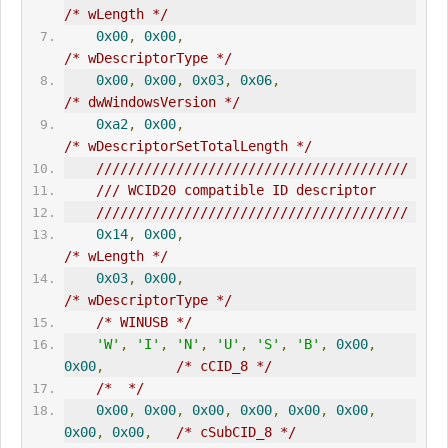
/* wLength */
0x00
,
0x00
,
/* wDescriptorType */
0x00
,
0x00
,
0x03
,
0x06
,
/* dwWindowsVersion */
0xa2
,
0x00
,
/* wDescriptorSetTotalLength */
///////////////////////////////////////
/// WCID20 compatible ID descriptor
///////////////////////////////////////
0x14
,
0x00
,
/* wLength */
0x03
,
0x00
,
/* wDescriptorType */
/* WINUSB */
'W'
,
'I'
,
'N'
,
'U'
,
'S'
,
'B'
,
0x00
,
0x00
,
/* cCID_8 */
/*  */
0x00
,
0x00
,
0x00
,
0x00
,
0x00
,
0x00
,
0x00
,
0x00
,
/* cSubCID_8 */