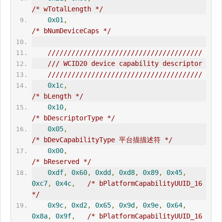
/* wTotalLength */
0x01
,
/* bNumDeviceCaps */
///////////////////////////////////////
/// WCID20 device capability descriptor
///////////////////////////////////////
0x1c
,
/* bLength */
0x10
,
/* bDescriptorType */
0x05
,
/* bDevCapabilityType 平台描描述符 */
0x00
,
/* bReserved */
0xdf
,
0x60
,
0xdd
,
0xd8
,
0x89
,
0x45
,
0xc7
,
0x4c
,
/* bPlatformCapabilityUUID_16 
*/
0x9c
,
0xd2
,
0x65
,
0x9d
,
0x9e
,
0x64
,
0x8a
,
0x9f
,
/* bPlatformCapabilityUUID_16 