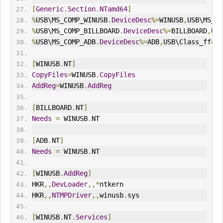
[
Generic
.
Section
.
NTamd64
]
%
USB\MS_COMP_W
IN
USB
.
DeviceDesc
%=
W
IN
USB
,
USB\MS_CO
%
USB\MS_COMP_BILLBOARD
.
DeviceDesc
%=
BILLBOARD
,
USB
%
USB\MS_COMP_ADB
.
DeviceDesc
%=
ADB
,
USB\Class_ff
&
Su
[
WINUSB
.
NT
]
CopyFiles
=
WINUSB
.
CopyFiles
AddReg
=
WINUSB
.
AddReg
[
BILLBOARD
.
NT
]
Needs
=
 WINUSB
.
NT
[
ADB
.
NT
]
Needs
=
 WINUSB
.
NT
[
WINUSB
.
AddReg
]
HKR
,,
DevLoader
,,*
ntkern
HKR
,,
NTMPDriver
,,
winusb
.
sys
[
WINUSB
.
NT
.
Services
]