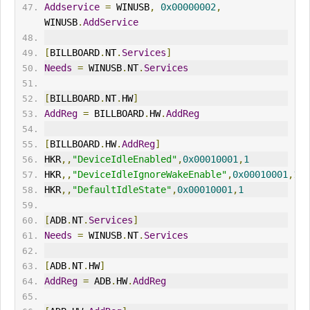
Addservice
=
 WINUSB
,
0x00000002
,
WINUSB
.
AddService
[
BILLBOARD
.
NT
.
Services
]
Needs
=
 WINUSB
.
NT
.
Services
[
BILLBOARD
.
NT
.
HW
]
AddReg
=
 BILLBOARD
.
HW
.
AddReg
[
BILLBOARD
.
HW
.
AddReg
]
HKR
,,
"DeviceIdleEnabled"
,
0x00010001
,
1
HKR
,,
"DeviceIdleIgnoreWakeEnable"
,
0x00010001
,
1
HKR
,,
"DefaultIdleState"
,
0x00010001
,
1
[
ADB
.
NT
.
Services
]
Needs
=
 WINUSB
.
NT
.
Services
[
ADB
.
NT
.
HW
]
AddReg
=
 ADB
.
HW
.
AddReg