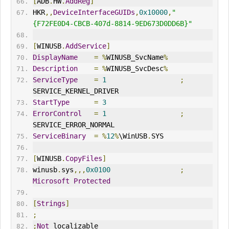
[
ADB
.
HW
.
AddReg
]
HKR
,,
DeviceInterfaceGUIDs
,
0x10000
,
"
{F72FE0D4-CBCB-407d-8814-9ED673D0DD6B}"
[
WINUSB
.
AddService
]
DisplayName
=
%
WINUSB_SvcName
%
Description
=
%
WINUSB_SvcDesc
%
ServiceType
=
1
;
SERVICE_KERNEL_DRIVER
StartType
=
3
ErrorControl
=
1
;
SERVICE_
ERR
OR_NORMAL
ServiceBinary
=
%
12
%
\
WinUSB
.
SYS
[
WINUSB
.
CopyFiles
]
winusb
.
sys
,,,
0x0100
;
Microsoft
Protected
[
Strings
]
;
;
Not
 localizable