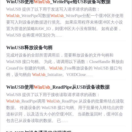
WinUSB使用
WinUsb
_WritePipe给USB设备写数据
WinUSB 提供了以下用于发送写入请求请求的函数：
WinUsb
_WritePipe写数据
WinUsb
_WritePipe分配一个缓冲区并使用
要写入到设备的数据进行填充。 如果应用程序未将缓冲区大小设
置为管道的策略RAW_IO，则缓冲区大小没有限制。 如有必要，
WinUSB 会将缓冲区划分为......
WinUSB释放设备句柄
完成对设备的全部所需调用后，需要释放设备的文件句柄和
WinUSB 接口句柄。 为此，请调用以下函数：CloseHandle 释放由
CreateFile 创建的句柄。
WinUsb
_Free释放设备的 WinUSB 接口句
柄，该句柄由
WinUsb
_Initialize。VOIDClose......
WinUSB使用
WinUsb
_ReadPipe从USB设备读数据
WinUSB 提供了以下用于接收读取请求请求的函数：
WinUsb
_ReadPipe调用
WinUsb
_ReadPipe 从设备的批量终结点读取
数据。 传递设备的 WinUSB 接口句柄、用于批量传入终结点的管
道标识符，以及适当大小的空缓冲区。 当函数返回时，缓冲区会
包含已从设备读取的数据。 已......