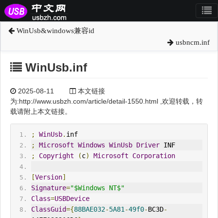
WinUsb&windows兼容id
usbncm.inf
WinUsb.inf
2025-08-11
本文链接
为:http://www.usbzh.com/article/detail-1550.html ,欢迎转载，转
载请附上本文链接。
;
WinUsb
.
inf
;
Microsoft
Windows
WinUsb
Driver
IN
F
;
Copyright
(
c
)
Microsoft
Corporation
[
Version
]
Signature
=
"$Windows NT$"
Class
=
USBDevice
ClassGuid
={
88BAE032
-
5A81
-
49f0
-
BC3D
-