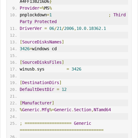
A4FF138216D6
}
Provider
=%
MS
%
pnplockdown
=
1
;
Third
Party
Protected
DriverVer
=
06
/
21
/
2006
,
10.0
.
18362.1
[
SourceDisksNames
]
3426
=
windows cd
[
SourceDisksFiles
]
winusb
.
sys         
=
3426
[
DestinationDirs
]
DefaultDestDir
=
12
[
Manufacturer
]
%
Generic
.
Mfg
%=
Generic
.
Section
,
NTamd64
;
===================
Generic
==================================