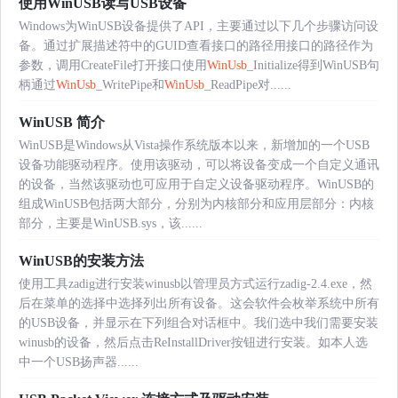
使用WinUSB读写USB设备
Windows为WinUSB设备提供了API，主要通过以下几个步骤访问设
备。通过扩展描述符中的GUID查看接口的路径用接口的路径作为
参数，调用CreateFile打开接口使用
WinUsb
_Initialize得到WinUSB句
柄通过
WinUsb
_WritePipe和
WinUsb
_ReadPipe对......
WinUSB 简介
WinUSB是Windows从Vista操作系统版本以来，新增加的一个USB
设备功能驱动程序。使用该驱动，可以将设备变成一个自定义通讯
的设备，当然该驱动也可应用于自定义设备驱动程序。WinUSB的
组成WinUSB包括两大部分，分别为内核部分和应用层部分：内核
部分，主要是WinUSB.sys，该......
WinUSB的安装方法
使用工具zadig进行安装winusb以管理员方式运行zadig-2.4.exe，然
后在菜单的选择中选择列出所有设备。这会软件会枚举系统中所有
的USB设备，并显示在下列组合对话框中。我们选中我们需要安装
winusb的设备，然后点击ReInstallDriver按钮进行安装。如本人选
中一个USB扬声器......