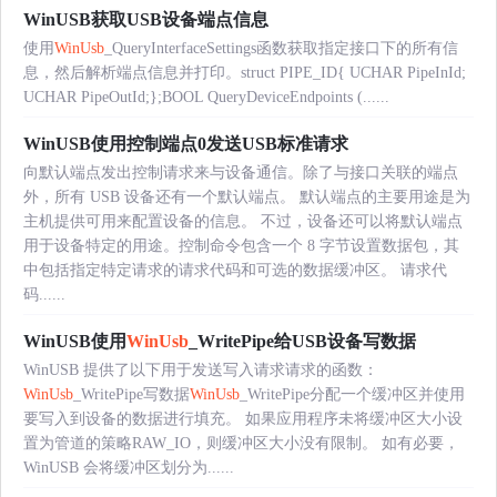
WinUSB获取USB设备端点信息
使用
WinUsb
_QueryInterfaceSettings函数获取指定接口下的所有信
息，然后解析端点信息并打印。struct PIPE_ID{ UCHAR PipeInId;
UCHAR PipeOutId;};BOOL QueryDeviceEndpoints (......
WinUSB使用控制端点0发送USB标准请求
向默认端点发出控制请求来与设备通信。除了与接口关联的端点
外，所有 USB 设备还有一个默认端点。 默认端点的主要用途是为
主机提供可用来配置设备的信息。 不过，设备还可以将默认端点
用于设备特定的用途。控制命令包含一个 8 字节设置数据包，其
中包括指定特定请求的请求代码和可选的数据缓冲区。 请求代
码......
WinUSB使用
WinUsb
_WritePipe给USB设备写数据
WinUSB 提供了以下用于发送写入请求请求的函数：
WinUsb
_WritePipe写数据
WinUsb
_WritePipe分配一个缓冲区并使用
要写入到设备的数据进行填充。 如果应用程序未将缓冲区大小设
置为管道的策略RAW_IO，则缓冲区大小没有限制。 如有必要，
WinUSB 会将缓冲区划分为......