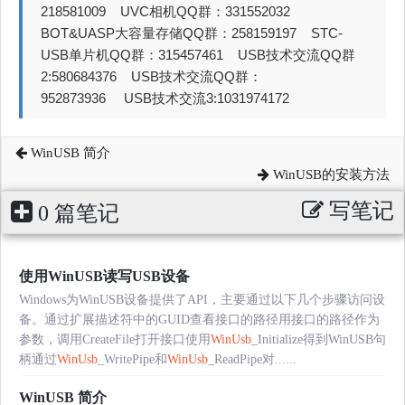
218581009 UVC相机QQ群：331552032
BOT&UASP大容量存储QQ群：258159197 STC-
USB单片机QQ群：315457461 USB技术交流QQ群
2:580684376 USB技术交流QQ群：
952873936 USB技术交流3:1031974172
WinUSB 简介
WinUSB的安装方法
写笔记
0 篇笔记
使用WinUSB读写USB设备
Windows为WinUSB设备提供了API，主要通过以下几个步骤访问设
备。通过扩展描述符中的GUID查看接口的路径用接口的路径作为
参数，调用CreateFile打开接口使用
WinUsb
_Initialize得到WinUSB句
柄通过
WinUsb
_WritePipe和
WinUsb
_ReadPipe对......
WinUSB 简介