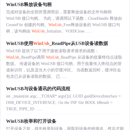
WinUSB释放设备句柄
完成对设备的全部所需调用后，需要释放设备的文件句柄和
WinUSB 接口句柄。 为此，请调用以下函数：CloseHandle 释放由
CreateFile 创建的句柄。
WinUsb
_Free释放设备的 WinUSB 接口句
柄，该句柄由
WinUsb
_Initialize。VOIDClose......
WinUSB使用
WinUsb
_ReadPipe从USB设备读数据
WinUSB 提供了以下用于接收读取请求请求的函数：
WinUsb
_ReadPipe调用
WinUsb
_ReadPipe 从设备的批量终结点读取
数据。 传递设备的 WinUSB 接口句柄、用于批量传入终结点的管
道标识符，以及适当大小的空缓冲区。 当函数返回时，缓冲区会
包含已从设备读取的数据。 已......
WinUSB与设备通讯的代码流程
int _tmain(int argc, _TCHAR* argv[]){ GUID guidDeviceInterface =
OSR_DEVICE_INTERFACE; //in the INF file BOOL bResult =
TRUE; PIPE_ID ......
WinUSB枚举和打开设备
打开设备之前，得先枚举到设备，获取到设备的链接名，然后才能