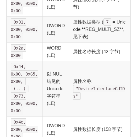
0x00, 0x00,
(LE)
节)
0x00
属性数据类型 (
= Unic
0x01,
7
DWORD
ode
**
REG_MULTI_SZ**,
0x00, 0x00,
(LE)
见下表)
0x00
WORD
0x2a,
属性名称长度 (42 字节)
(LE)
0x00
0x44,
以 NUL
0x00, 0x65,
结尾的
属性名称
0x00,
Unicode
(...)
"DeviceInterfaceGUID
字符串
0x73,
s"
(LE)
0x00, 0x00,
0x00
0x4e,
DWORD
属性数据长度 (158 字节)
0x00, 0x00,
(LE)
0x00