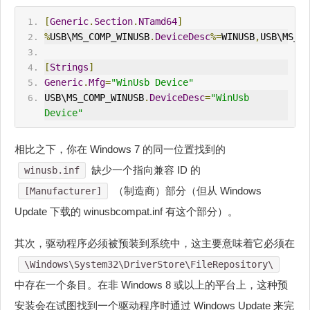
[
Generic
.
Section
.
NTamd64
]
%
USB\MS_COMP_WINUSB
.
DeviceDesc
%=
WINUSB
,
USB\MS_CO
[
Strings
]
Generic
.
Mfg
=
"WinUsb Device"
USB\MS_COMP_WINUSB
.
DeviceDesc
=
"WinUsb 
Device"
相比之下，你在 Windows 7 的同一位置找到的
缺少一个指向兼容 ID 的
winusb.inf
（制造商）部分（但从 Windows
[Manufacturer]
Update 下载的 winusbcompat.inf 有这个部分）。
其次，驱动程序必须被预装到系统中，这主要意味着它必须在
\Windows\System32\DriverStore\FileRepository\
中存在一个条目。在非 Windows 8 或以上的平台上，这种预
安装会在试图找到一个驱动程序时通过 Windows Update 来完