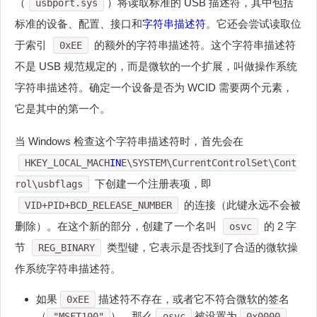
（
）将读取标准的 USB 描述符，其中包括
usbport.sys
标准的设备、配置、接口和
字符串描述符
。它还会尝试读取位
于索引
的额外的字符串描述符。这个字符串描述符
0xEE
不是 USB 规范规定的，而是微软的一个扩展，叫做操作系统
字符串描述符。确定一个设备是否为 WCID 需要两个元素，
它是其中的第一个。
当 Windows 检查这个字符串描述符时，首先会在
HKEY_LOCAL_MACH
IN
E\SYSTEM\CurrentControlSet\Cont
下创建一个注册表项，即
rol\usbflags
的连接（此键永远不会被
VID+PID+BCD_RELEASE_NUMBER
删除）。在这个新的部分，创建了一个名叫
的 2 字
osvc
节
类型键，它表示是否找到了合适的微软操
REG_BINARY
作系统字符串描述符。
如果
描述符不存在，或者它不符合微软的签名
0xEE
（
），那么
被设置为
。
"MSFT100"
osvc
0x0000