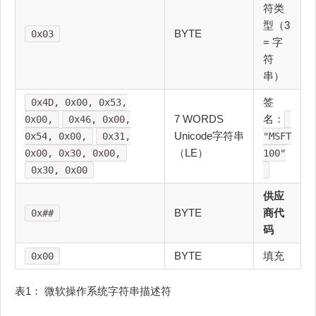
符类
型（3
BYTE
0x03
= 字
符
串）
签
0x4D, 0x00, 0x53,
7 WORDS
名：
0x00,
0x46, 0x00,
Unicode字符串
0x54, 0x00,
0x31,
"MSFT
（LE）
0x00, 0x30, 0x00,
100"
0x30, 0x00
供应
BYTE
商代
0x##
码
BYTE
填充
0x00
表1： 微软操作系统字符串描述符