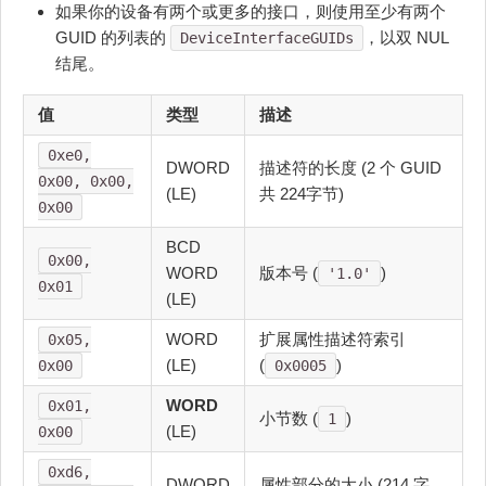
如果你的设备有两个或更多的接口，则使用至少有两个
GUID 的列表的
，以双 NUL
DeviceInterfaceGUIDs
结尾。
值
类型
描述
0xe0,
DWORD
描述符的长度 (2 个 GUID
0x00, 0x00,
(LE)
共 224字节)
0x00
BCD
0x00,
WORD
版本号 (
)
'1.0'
0x01
(LE)
WORD
扩展属性描述符索引
0x05,
(LE)
(
)
0x00
0x0005
WORD
0x01,
小节数 (
)
1
(LE)
0x00
0xd6,
DWORD
属性部分的大小 (214 字