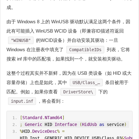
成。
由于 Windows 8 上的 WinUSB 驱动默认满足这两个条件，因
此有可能插入 WinUSB WCID 设备（即兼容ID描述符返回
的WCID设备）并自动安装其驱动：一旦
"WINUSB"
Windows 在注册表中填充了
列表，它将
CompatibleIDs
搜索 inf 库中的匹配项，如果找到一个，就安装相关驱动。
这整个过程其实并不新鲜，因为在 USB 类设备（如 HID 或大
容量存储）上也是如此，其中
条目被用于
USB/Class_…
匹配。例如，如果你查看
下的
DriverStore\
，将会看到：
input.inf
[
Standard
.
NTamd64
]
;
Generic
 HID 
Interface
(
HidUsb
as
 service
)
%
HID
.
DeviceDesc
%
=
HID_Inst
,,
GENERIC_HID_DEVICE
,
USB\Class_03
&
SubCla