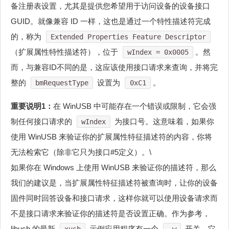
备注册表设置，尤其是提供您希望用于访问设备的设备接口
GUID。就像兼容 ID 一样，这也是通过一个特性描述符完成
的，称为
Extended Properties Feature Descriptor
（扩展属性特性描述符），位于
。然
wIndex = 0x0005
而，与兼容ID不同的是，这应该使用接口请求来查询，并将完
整的
设置为
。
bmRequestType
0xC1
重要说明1：
在 WinUSB 中可能存在一个错误或限制，它会强
制任何接口请求的
为接口号。这意味着，如果你
wIndex
使用 WinUSB 来验证你的扩展属性特征描述符的内容，你将
无法检索它（除非它只为接口#5定义）。\
如果你在 Windows 上使用 WinUSB 来验证你的描述符，那么
我们的建议是，当扩展属性特征描述符被查询时，让你的设备
固件同时回答设备和接口请求，这样你就可以使用设备请求而
不是接口请求来验证你的描述符是否设置正确。作为参考，
libusb 的最新
示例应用程序有一个
开关，它
xusb
-w