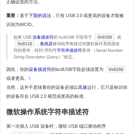
正确设置的方法。
重要：
基于
下面的说法
，只有 USB 2.0 或更高的设备才能被
识别为WCID。
如果 USB
设备描述符
的 bcdUSB 字段等于
0x0100
或
0x0110
，
集线器
驱动程序将跳过对微软操作系统描述
符的查询，转到“序列号
字符串描述符
查询 （
Serial Number
String Descriptor Query
）”状态。
因此，你的
设备描述符
的bcdUSB字段必须设置为
0x0200
或者更高。\
当然，这并不意味着你的设备必须以
高速
运行，它只是标识你
的设备符合 USB 2.0 规范或更高的标准。
微软操作系统
字符串描述符
第一次插入 USB 设备时，微软 USB 端口驱动程序