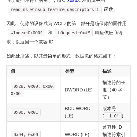
性功能描述符）的例子，请看
xusb.c
示例源中的
函数。
read_ms_winsub_feature_descriptors()
因此，使你的设备成为 WCID 的第二部分是确保你的固件用
和
响应供应商请
wIndex=0x0004
bRequest=0x##
求，以返回一个兼容 ID。
如此处所述，以其最简单的形式，数据包的格式如下：
值
类型
描述
描述符的长
0x28, 0x00, 0x00,
DWORD (LE)
度（40 字
0x00
节）
BCD WORD
版本号
0x00, 0x01
(LE)
(
)
'1.0'
兼容性 ID
WORD (LE)
描述符索引
0x04, 0x00