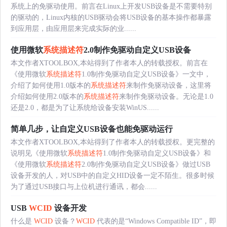
系统上的免驱动使用。前言在Linux上开发USB设备是不需要特别
的驱动的，Linux内核的USB驱动会将USB设备的基本操作都暴露
到应用层，由应用层来完成实际的业......
使用微软
系统描述符
2.0制作免驱动自定义USB设备
本文作者XTOOLBOX,本站得到了作者本人的转载授权。前言在
《使用微软
系统描述符
1.0制作免驱动自定义USB设备》一文中，
介绍了如何使用1.0版本的
系统描述符
来制作免驱动设备，这里将
介绍如何使用2.0版本的
系统描述符
来制作免驱动设备。无论是1.0
还是2.0，都是为了让系统给设备安装WinUS......
简单几步，让自定义USB设备也能免驱动运行
本文作者XTOOLBOX,本站得到了作者本人的转载授权。更完整的
说明见《使用微软
系统描述符
1.0制作免驱动自定义USB设备》和
《使用微软
系统描述符
2.0制作免驱动自定义USB设备》做过USB
设备开发的人，对USB中的自定义HID设备一定不陌生。很多时候
为了通过USB接口与上位机进行通讯，都会......
USB
WCID
设备开发
什么是
WCID
设备？
WCID
代表的是“Windows Compatible ID”，即