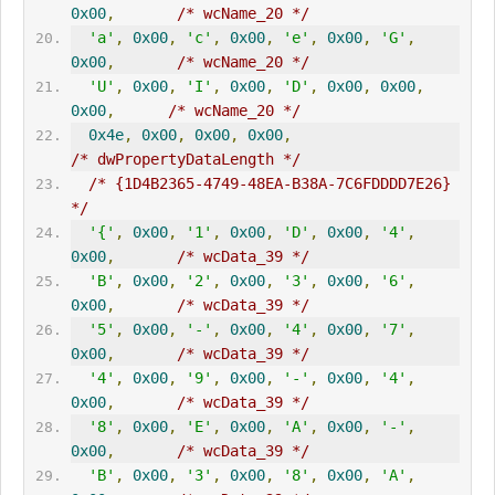
0x00
,
/* wcName_20 */
'a'
,
0x00
,
'c'
,
0x00
,
'e'
,
0x00
,
'G'
,
0x00
,
/* wcName_20 */
'U'
,
0x00
,
'I'
,
0x00
,
'D'
,
0x00
,
0x00
,
0x00
,
/* wcName_20 */
0x4e
,
0x00
,
0x00
,
0x00
,
/* dwPropertyDataLength */
/* {1D4B2365-4749-48EA-B38A-7C6FDDDD7E26} 
*/
'{'
,
0x00
,
'1'
,
0x00
,
'D'
,
0x00
,
'4'
,
0x00
,
/* wcData_39 */
'B'
,
0x00
,
'2'
,
0x00
,
'3'
,
0x00
,
'6'
,
0x00
,
/* wcData_39 */
'5'
,
0x00
,
'-'
,
0x00
,
'4'
,
0x00
,
'7'
,
0x00
,
/* wcData_39 */
'4'
,
0x00
,
'9'
,
0x00
,
'-'
,
0x00
,
'4'
,
0x00
,
/* wcData_39 */
'8'
,
0x00
,
'E'
,
0x00
,
'A'
,
0x00
,
'-'
,
0x00
,
/* wcData_39 */
'B'
,
0x00
,
'3'
,
0x00
,
'8'
,
0x00
,
'A'
,