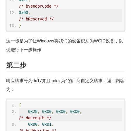
/* bVendorCode */
0x00
,
/* bReserved */
}
这一步是为了让Windows将我们的设备识别为WCID设备，以
便进行下一步操作
第二步
响应请求号为0x17并且index为4的厂商自定义请求，返回内容
为：
{
0x28
,
0x00
,
0x00
,
0x00
,
/* dwLength */
0x00
,
0x01
,
/* bcdVersion */