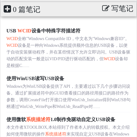
写笔记
0 篇笔记
USB
WCID
设备中特殊字符描述符
WCID
全称”Windows Compatible ID，中文名为“Windows兼容ID”。
WCID
设备是一种向Windows系统提供额外信息的USB设备，以便
于自动安装驱动程序，并在某些情况下允许立即访问。USB设备驱
动的匹配安装一般是以VID/PID进行驱动匹配的，但
WCID
设备却
是根据C......
使用WinUSB读写USB设备
Windows为WinUSB设备提供了API，主要通过以下几个步骤访问设
备。通过扩展描述符中的GUID查看接口的路径用接口的路径作为
参数，调用CreateFile打开接口使用WinUsb_Initialize得到WinUSB句
柄通过WinUsb_WritePipe和WinUsb_ReadPipe对......
使用微软
系统描述符
1.0制作免驱动自定义USB设备
本文作者XTOOLBOX,本站得到了作者本人的转载授权。本文介绍
如何使用微软的操作
系统描述符
来实现自定义USB设备在Windows