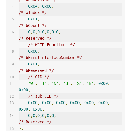
0x04
,
0x00
,
/* wIndex */
0x01
,
/* bCount */
0
,
0
,
0
,
0
,
0
,
0
,
0
,
/* Reserved */
/* WCID Function  */
0x00
,
/* bFirstInterfaceNumber */
0x01
,
/* bReserved */
/* CID */
'W'
,
'I'
,
'N'
,
'U'
,
'S'
,
'B'
,
0x00
,
0x00
,
/* sub CID */
0x00
,
0x00
,
0x00
,
0x00
,
0x00
,
0x00
,
0x00
,
0x00
,
0
,
0
,
0
,
0
,
0
,
0
,
/* Reserved */
};