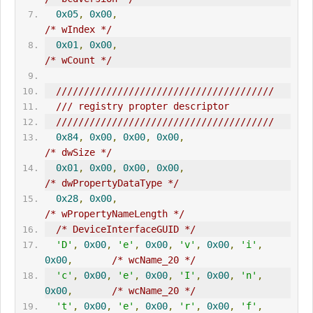
0x05
,
0x00
,
/* wIndex */
0x01
,
0x00
,
/* wCount */
///////////////////////////////////////
/// registry propter descriptor
///////////////////////////////////////
0x84
,
0x00
,
0x00
,
0x00
,
/* dwSize */
0x01
,
0x00
,
0x00
,
0x00
,
/* dwPropertyDataType */
0x28
,
0x00
,
/* wPropertyNameLength */
/* DeviceInterfaceGUID */
'D'
,
0x00
,
'e'
,
0x00
,
'v'
,
0x00
,
'i'
,
0x00
,
/* wcName_20 */
'c'
,
0x00
,
'e'
,
0x00
,
'I'
,
0x00
,
'n'
,
0x00
,
/* wcName_20 */
't'
,
0x00
,
'e'
,
0x00
,
'r'
,
0x00
,
'f'
,