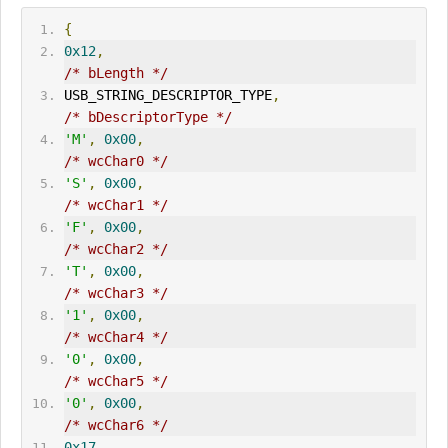
{
0x12
,
/* bLength */
USB_STR
IN
G_DESCRIPTOR_TYPE
,
/* bDescriptorType */
'M'
,
0x00
,
/* wcChar0 */
'S'
,
0x00
,
/* wcChar1 */
'F'
,
0x00
,
/* wcChar2 */
'T'
,
0x00
,
/* wcChar3 */
'1'
,
0x00
,
/* wcChar4 */
'0'
,
0x00
,
/* wcChar5 */
'0'
,
0x00
,
/* wcChar6 */
0x17
,