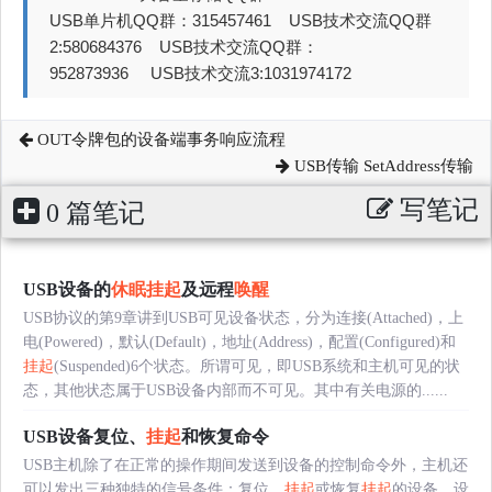
USB单片机QQ群：315457461 USB技术交流QQ群
2:580684376 USB技术交流QQ群：
952873936 USB技术交流3:1031974172
OUT令牌包的设备端事务响应流程
USB传输 SetAddress传输
写笔记
0 篇笔记
USB设备的
休眠
挂起
及远程
唤醒
USB协议的第9章讲到USB可见设备状态，分为连接(Attached)，上
电(Powered)，默认(Default)，地址(Address)，配置(Configured)和
挂起
(Suspended)6个状态。所谓可见，即USB系统和主机可见的状
态，其他状态属于USB设备内部而不可见。其中有关电源的......
USB设备复位、
挂起
和恢复命令
USB主机除了在正常的操作期间发送到设备的控制命令外，主机还
可以发出三种独特的信号条件：复位、
挂起
或恢复
挂起
的设备。设