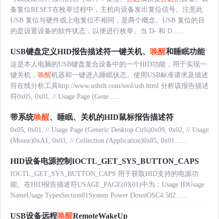
备复位RESET在枚举过程中，主机向设备发出复位信号。注意此
USB 复位与硬件或上电复位不相同，是两个概念。USB 复位的目
的是设置设备的软件状态，以便进行枚举。当 D- 和 D......
USB键盘定义HID报告描述符一键关机、
唤醒
和睡眠功能
这是本人电脑的USB键盘复合设备中的一个HID功能，用于实现一
键关机，
唤醒
机器和一键进入睡眠状态。使用USB标准请求及描述
符在线分析工具http://www.usbzh.com/tool/usb.html 分析该报告描述
符0x05, 0x01, // Usage Page (Gene......
带系统
唤醒
、睡眠、关机的HID鼠标报告描述符
0x05, 0x01, // Usage Page (Generic Desktop Ctrls)0x09, 0x02, // Usage
(Mouse)0xA1, 0x01, // Collection (Application)0x85, 0x01......
HID设备电源控制IOCTL_GET_SYS_BUTTON_CAPS
IOCTL_GET_SYS_BUTTON_CAPS 用于获取HID支持的电源功
能。在HID报告描述符USAGE_PAGE(0X01)中为：Usage IDUsage
NameUsage TypesSection81System Power DownOSC4.582......
USB设备远程
唤醒
RemoteWakeUp