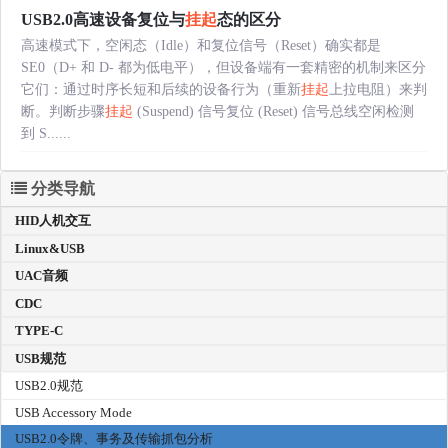
USB2.0高速设备复位与
挂起
态的区分
高速模式下，空闲态（Idle）和复位信号（Reset）确实都是
SE0（D+ 和 D- 都为低电平），但设备端有一套精密的机制来区分
它们：通过时序长短和后续的设备行为（重新
挂起
上拉电阻）来判
断。判断步骤
挂起
(Suspend) 信号复位 (Reset) 信号总线空闲检测
到 S......
分类导航
HID人机交互
Linux&USB
UAC音频
CDC
TYPE-C
USB规范
USB2.0规范
USB Accessory Mode
USB2.0令牌、事务及传输抓包分析