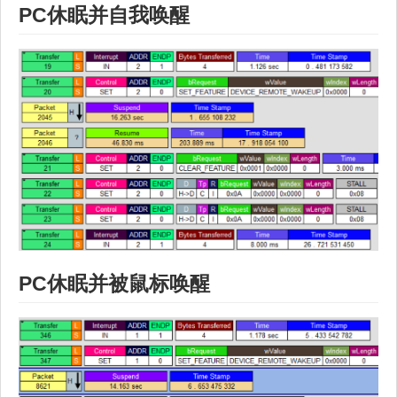
PC休眠并自我唤醒
PC休眠并被鼠标唤醒