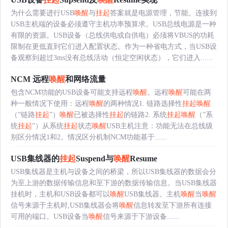
为什么需要进行USB
唤醒
与
挂起
答案就是电源管理，节能。连接到
USB主机端的设备必须遵守主机功率预算求。USB总线电源是一种
有限的资源。USB设备（总线供电或自供电）必须将VBUS的功耗
限制在更低直到它们进入配置状态。作为一种省电方式，当USB设
备观察到超过3ms没有总线活动（恒定空闲状态），它们进入......
NCM 远程
唤醒
和网络流量
包含NCM功能的USB设备可能支持远程
唤醒
。远程
唤醒
可能在两
种一般情况下使用：远程
唤醒
的两种情况1. 链路选择性
挂起
唤醒
（”链路
挂起
”）
唤醒
已被选择性
挂起
的链路2. 系统
挂起
唤醒
（”系
统
挂起
”）从系统
挂起
状态
唤醒
USB主机注意：功能无法在总线级
别区分情况1和2。情况区分机制NCM功能基于......
USB集线器的
挂起
Suspend与
唤醒
Resume
USB集线器是主机与设备之间的桥梁，所以USB集线器的数据会分
为至上游的数据传输信息和至下游的数据传输信息。当USB集线器
挂机时，主机和USB设备都可以
唤醒
USB集线器。主机
唤醒
当
唤醒
信号来源于主机时,USB集线器会将
唤醒
信息转发至下游所有连接
可用的端口。USB设备当
唤醒
信号来源于下游设备......