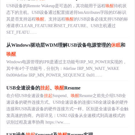
USB设备的Remote Wakeup是可选的，其功能用于远程
唤醒
待机状
态下的主机。USB设备通过配置描述符bmAttributes字段的D5标识
其是否支持远程
唤醒
。支持远程
唤醒
的USB设备必须支持USB的标
准请求CLEAR_FEATURE和SET_FEATURE。USB主机通过
SET_FEATU......
从Windows驱动层WDM理解USB设备电源管理的
休眠
和
唤醒
Windows电源管理的IPR是通过主功能号IRP_MJ_POWER实现的，
其中有4个子功能号，分别为：#define IRP_MN_WAIT_WAKE
0x00#define IRP_MN_POWER_SEQUENCE 0x01......
USB全速设备的
挂起
、
唤醒
Resume
在介绍USB全速设备
挂起
Suspend、
唤醒
Resume之前先介绍USB全
速设备的硬件连接方式。USB全速设备的连接USB全速设备的硬件
连接和USB高速设备的硬件连接方式一样。区别是全速设备不会触
发高速的协商。内容详见：USB2.0设备从全速模式到高速模式的
识别过程及速率协商 https://ww......
USB设备
挂起
Supsend及
唤醒
Resume实现