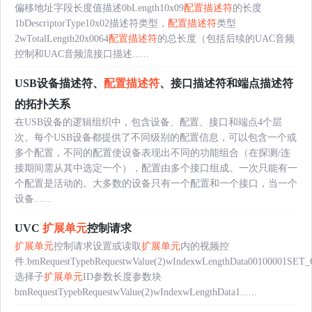
偏移地址字段长度值描述0bLength10x09
配置描述符
的长度
1bDescriptorType10x02描述符类型，
配置描述符
类型
2wTotalLength20x0064
配置描述符
的总长度（包括后续的UAC音频
控制和UAC音频流接口描述......
USB设备描述符、
配置描述符
、接口描述符和端点描述符
的拓扑关系
在USB设备的逻辑组织中，包含设备、配置、接口和端点4个层
次。每个USB设备都提供了不同级别的配置信息，可以包含一个或
多个配置，不同的配置使设备表现出不同的功能组合（在探测/连
接期间需从其中选定一个），配置由多个接口组成。一次只能有一
个配置是活动的。大多数的设备只有一个配置和一个接口，当一个
设备......
UVC
扩展单元
控制请求
扩展单元
控制请求设置或读取
扩展单元
内的视频控
件.bmRequestTypebRequestwValue(2)wIndexwLengthData00100001SET
选择子
扩展单元
ID参数长度参数块
bmRequestTypebRequestwValue(2)wIndexwLengthData1......