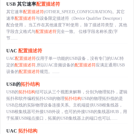
USB 其它速率
配置描述符
其它速率
配置描述符
(OTHER_SPEED_CONFIGURATION)。其它
速率
配置描述符
与设备限定描述符（Device Qualifier Descriptor）
配合使用， 当工作在其他速度下时使用， 除了描述符类型， 其他
字段含义格式与
配置描述符
完全一致。 位移字段名称长度(字
节......
UAC
配置描述符
UAC
配置描述符
仅用于单一功能的USB设备，没有专门的UAC特
定的
配置描述符
,所以UAC音频设备的
配置描述符
应满足通用USB
设备的
配置描述符
规范。......
USB的
拓扑结构
USB的
拓扑结构
结可以从三个视图来解释，分别为物理拓扑，逻辑
拓扑和软件编程拓扑USB的物理
拓扑结构
USB的物理拓扑指的是
USB总线的实际物理设备连接关系。主机端提供USB根集线器，
USB根集线器可外接USB外设，也可的外接USB的集线器HUB，用
于拓展USB端点接口，拓展的USB集线器上的端口也可以......
UAC
拓扑结构