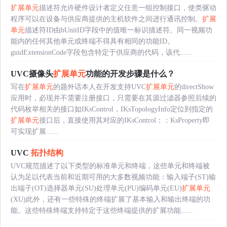
扩展单元
描述符允许硬件设计者定义任意一组控制接口，使类驱动
程序可以在设备与供应商提供的主机软件之间进行通讯控制。
扩展
单元
描述符ID由bUnitID字段中的值唯一标识描述符。同一视频功
能内的任何其他单元或终端不得具有相同的功能ID。
guidExtensionCode字段包含特定于供应商的代码，该代......
UVC摄像头
扩展单元
功能的开发步骤是什么？
写在
扩展单元
的题外话本人在开发支持UVC
扩展单元
的directShow
应用时，必现并不需要注册接口，只需要在其源过滤器参照后续的
代码枚举相关的接口如IKsControl，IKsTopologyInfo定位到指定的
扩展单元
接口后，直接使用其对应的IKsControl：：KsProperty即
可实现扩展......
UVC
拓扑结构
UVC规范描述了以下类型的标准单元和终端，这些单元和终端被
认为足以代表当前和近期可用的大多数视频功能：输入端子(ST)输
出端子(OT)选择器单元(SU)处理单元(PU)编码单元(EU)
扩展单元
(XU)此外，还有一些特殊的终端扩展了基本输入和输出终端的功
能。这些特殊终端支持特定于这些终端提供的扩展功能......