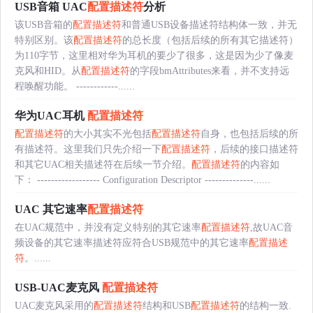
USB音箱 UAC
配置描述符
分析
该USB音箱的
配置描述符
和普通USB设备描述符结构体一致，并无
特别区别。该
配置描述符
的总长度（包括后续的所有其它描述符）
为110字节，这里相对华为耳机的要少了很多，这是因为少了像麦
克风和HID。从
配置描述符
的字段bmAttributes来看，并不支持远
程唤醒功能。 ------------......
华为UAC耳机
配置描述符
配置描述符
的大小其实不光包括
配置描述符
自身，也包括后续的所
有描述符。这里我们只先介绍一下
配置描述符
，后续的接口描述符
和其它UAC相关描述符在后续一节介绍。
配置描述符
的内容如
下： ------------------ Configuration Descriptor --------------......
UAC 其它速率
配置描述符
在UAC规范中，并没有定义特别的其它速率
配置描述符
,故UAC音
频设备的其它速率描述符应符合USB规范中的其它速率
配置描述
符
。......
USB-UAC麦克风
配置描述符
UAC麦克风采用的
配置描述符
结构和USB
配置描述符
的结构一致.