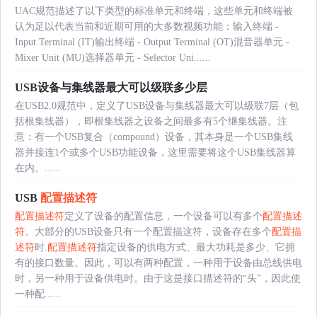
UAC规范描述了以下类型的标准单元和终端，这些单元和终端被
认为足以代表当前和近期可用的大多数视频功能：输入终端 -
Input Terminal (IT)输出终端 - Output Terminal (OT)混音器单元 -
Mixer Unit (MU)选择器单元 - Selector Uni......
USB设备与集线器最大可以级联多少层
在USB2.0规范中，定义了USB设备与集线器最大可以级联7层（包
括根集线器），即根集线器之设备之间最多有5个继集线器。注
意：有一个USB复合（compound）设备，其本身是一个USB集线
器并接连1个或多个USB功能设备，这里需要将这个USB集线器算
在内。......
USB
配置描述符
配置描述符
定义了设备的配置信息，一个设备可以有多个
配置描述
符
。大部分的USB设备只有一个配置描这符，设备存在多个
配置描
述符
时.
配置描述符
指定设备的供电方式、最大功耗是多少、它拥
有的接口数量。因此，可以有两种配置，一种用于设备由总线供电
时，另一种用于设备供电时。由于这是接口描述符的“头”，因此使
一种配......