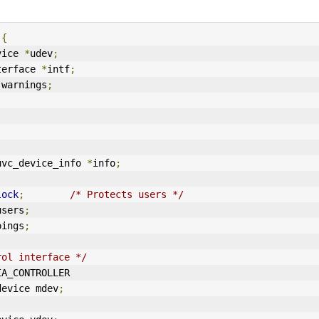
 
{
vice 
*
udev
;
terface 
*
intf
;
 warnings
;
;
uvc_device_info 
*
info
;
lock
;
/* Protects users */
users
;
pings
;
rol interface */
IA_CONTROLLER
device mdev
;