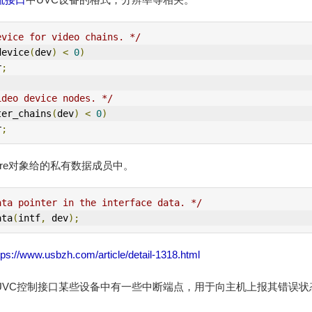
evice for video chains. */
device
(
dev
)
<
0
)
r
;
ideo device nodes. */
ter_chains
(
dev
)
<
0
)
r
;
Core对象给的私有数据成员中。
ata pointer in the interface data. */
ata
(
intf
,
 dev
);
tps://www.usbzh.com/article/detail-1318.html
与UVC控制接口某些设备中有一些中断端点，用于向主机上报其错误