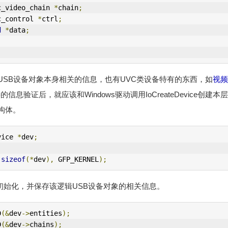
c_video_chain 
*
chain
;
c_control 
*
ctrl
;
d
*
data
;
USB设备对象本身相关的信息，也有UVC类设备特有的东西，如
视频
行必要的信息验证后，就应该和Windows驱动调用IoCreateDevice
构体。
vice 
*
dev
;
(
sizeof
(*
dev
),
 GFP_KERNEL
);
初始化，并保存该逻辑USB设备对象的相关信息。
D
(&
dev
->
entities
);
D
(&
dev
->
chains
);