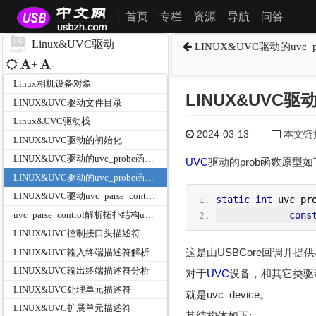
首页
专栏
资源
导航
问答
|
Linux&UVC驱动
LINUX&UVC驱动的uvc
+
-
Linux相机设备对象
LINUX&UVC驱
LINUX&UVC驱动文件目录
Linux&UVC驱动栈
2024-03-13
本文链接为
LINUX&UVC驱动的初始化
LINUX&UVC驱动的uvc_probe函数之参数分析
UVC
驱动的prob函数原型
LINUX&UVC驱动的uvc_probe函数主体分析
LINUX&UVC驱动uvc_parse_control之Logitech自定义扩展单元
static
int
 uvc_pr
uvc_parse_control解析拓扑结构uvc_parse_standard_control
cons
LINUX&UVC控制接口头描述符解析
这是由USBCore回调并
LINUX&UVC输入终端描述符解析
LINUX&UVC输出终端描述符分析
对于
UVC
设备，和其它类驱
LINUX&UVC处理单元描述符
就是uvc_device。
LINUX&UVC扩展单元描述符
其结构体如下: