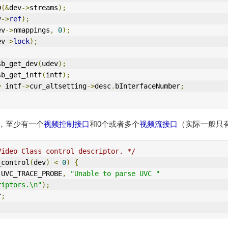
D
(&
dev
->
streams
);
v
->
ref
);
ev
->
nmappings
,
0
);
ev
->
lock
);
sb_get_dev
(
udev
);
sb_get_intf
(
intf
);
=
 intf
->
cur_altsetting
->
desc
.
bInterfaceNumber
;
备，至少有一个
视频控制接口
和0个或者多个
视频流接口
（实际一般只
Video Class control descriptor. */
_control
(
dev
)
<
0
)
{
(
UVC_TRACE_PROBE
,
"Unable to parse UVC "
riptors.\n"
);
r
;