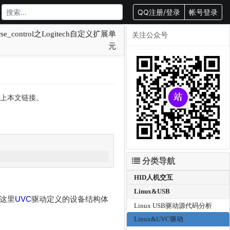
QQ注册/登录
帐号登录
se_control之Logitech自定义扩展单
关注公众号
元
转载请附上本文链接。
分类导航
HID人机交互
Linux&USB
这里
UVC
驱动定义的设备结构体
Linux USB驱动源代码分析
Linux&UVC驱动