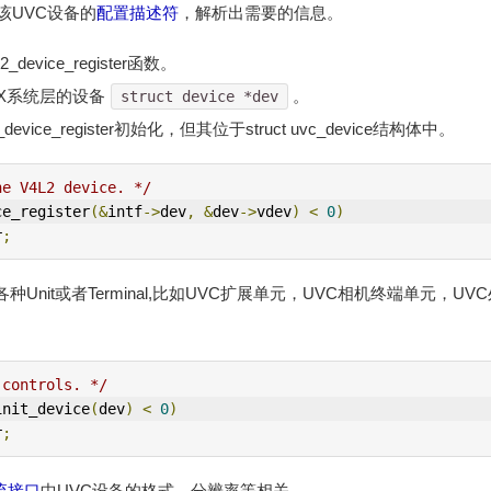
l解析该UVC设备的
配置描述符
，解析出需要的信息。
evice_register函数。
NUX系统层的设备
。
struct device *dev
device_register初始化，但其位于struct uvc_device结构体中。
he 
V4L2
 device. */
ce_register
(&
intf
->
dev
,
&
dev
->
vdev
)
<
0
)
r
;
种Unit或者Terminal,比如UVC扩展单元，UVC相机终端单元，U
 controls. */
init_device
(
dev
)
<
0
)
r
;
流接口
中UVC设备的格式，分辨率等相关。