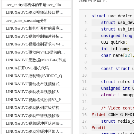
uvc_entity结构体的申请uvc_alloc_entity函数
LINUX&UVC驱动视频流接口描述符与视频控制接口描述符的解析关系
struct
 uvc_device
uvc_parse_streaming分析
struct
 usb_de
LINUX&UVC相机打开时的带宽选择
struct
 usb_in
unsigned
long
LINUX&UVC视频控制描述符拓扑结构类型映射
    u32 quirks
;
LINUX&UVC视频控制请求与V4L2映射关系
int
 intfnum
;
LINUX&UVC驱动向V4L2提供的回调接口v4l2_ioctl_ops
char
 name
[
32
]
LINUX&UVC元数据(MetaData)节点
LINUX打开UVC相机代码
const
struct
 
LINUX&UVC控制请求VIDIOC_QUERYCAP设备功能属性信息v4l2_capability
struct
 mutex 
LINUX&UVC驱动枚举视频格式
unsigned
int
 
LINUX&UVC驱动枚举视频帧大小和帧率
atomic_t
 nmap
LINUX&UVC视频格式协商VS_PROBE_CONTROLL
LINUX&UVC驱动队列层级结构
/* Video cont
#ifdef
 CONFIG_MED
LINUX&UVC驱动申请视频帧缓冲区VIDIOC_REQBUFS
struct
 media_
LINUX&UVC视频缓冲区队列映射VIDIOC_QUERYBUF
#endif
LINUX&UVC驱动将缓冲区加入队列VIDIOC_QBUF