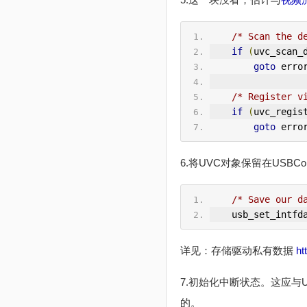
/* Scan the d
if
(
uvc_scan_
goto
 erro
/* Register v
if
(
uvc_regis
goto
 erro
6.将UVC对象保留在USB
/* Save our d
    usb_set_intfd
详见：存储驱动私有数据
ht
7.初始化中断状态。这应
的。