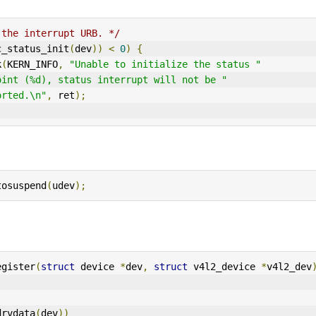
 the interrupt URB. */
c_status_init
(
dev
))
<
0
)
{
k
(
KERN_INFO
,
"Unable to initialize the status "
oint (%d), status interrupt will not be "
orted.\n"
,
 ret
);
utosuspend
(
udev
);
egister
(
struct
 device 
*
dev
,
struct
 v4l2_device 
*
v4l2_dev
drvdata
(
dev
))