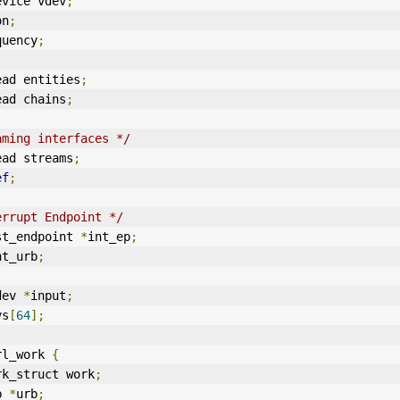
evice vdev
;
on
;
equency
;
ead entities
;
ead chains
;
aming interfaces */
ead streams
;
ef
;
errupt Endpoint */
st_endpoint 
*
int_ep
;
nt_urb
;
dev 
*
input
;
ys
[
64
];
rl_work 
{
rk_struct work
;
b 
*
urb
;