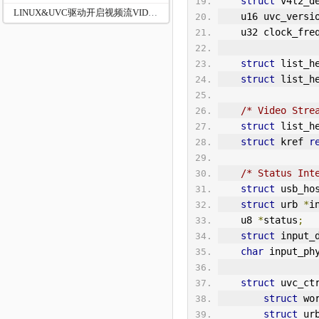
struct
 v4l2_d
LINUX&UVC驱动开启视频流VIDIOC_STREAMON
    u16 uvc_versi
    u32 clock_fr
struct
 list_h
struct
 list_h
/* Video Stre
struct
 list_h
struct
 kref 
r
/* Status Int
struct
 usb_ho
struct
 urb 
*
i
    u8 
*
status
;
struct
 input_
char
 input_ph
struct
 uvc_ct
struct
 wo
struct
 ur