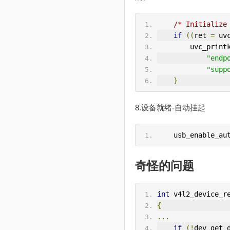
/* Initialize
if
((
ret 
=
 uv
        uvc_print
"endp
"supp
}
8.设备就绪-自动挂起
    usb_enable_a
奇怪的问题
int
 v4l2_device_r
{
...
if
(!
dev_get_