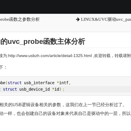
_probe函数之参数分析
LINUX&UVC驱动uvc_par
动的uvc_probe函数主体分析
:http://www.usbzh.com/article/detail-1325.html ,欢迎转载，
如下：
obe
(
struct
 usb_interface 
*
intf
,
t
struct
 usb_device_id 
*
id
)；
提供相关的USB逻辑设备相关的参数，这我们在上一节已经分析过了。
动一样，也会创建自己的设备对象来代表自己是驱动中的一层，所以