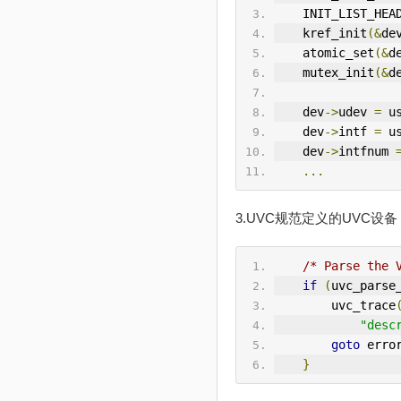
IN
IT_LIST_HEA
    kref_init
(&
de
    atomic_set
(&
d
    mutex_init
(&
d
    dev
->
udev 
=
 u
    dev
->
intf 
=
 u
    dev
->
intfnum 
...
3.UVC规范定义的UVC设
/* Parse the 
if
(
uvc_parse
        uvc_trace
"desc
goto
 erro
}