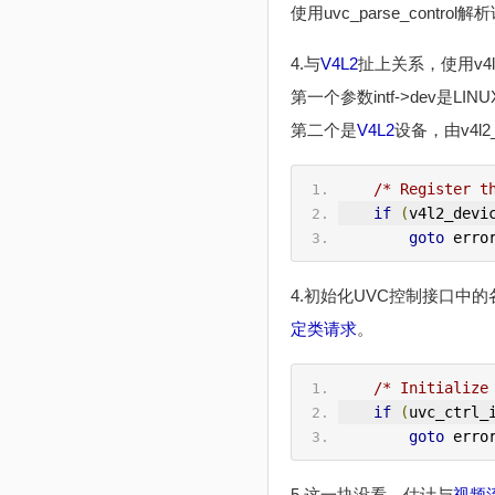
使用uvc_parse_contro
4.与
V4L2
扯上关系，使用v4l2_d
第一个参数intf->dev是LI
第二个是
V4L2
设备，由v4l2_
/* Register t
if
(
v4l2_devi
goto
 erro
4.初始化UVC控制接口中的各
定类请求
。
/* Initialize
if
(
uvc_ctrl_
goto
 erro
5.这一块没看，估计与
视频