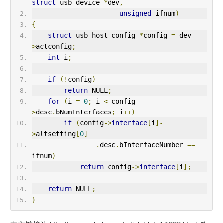
struct
 usb_device 
*
dev
,
unsigned
 ifnum
)
{
struct
 usb_host_config 
*
config 
=
 dev
-
>
actconfig
;
int
 i
;
if
(!
config
)
return
 NULL
;
for
(
i 
=
0
;
 i 
<
 config
-
>
desc
.
bNumInterfaces
;
 i
++)
if
(
config
->
interface
[
i
]-
>
altsetting
[
0
]
.
desc
.
bInterfaceNumber 
==
ifnum
)
return
 config
->
interface
[
i
];
return
 NULL
;
}