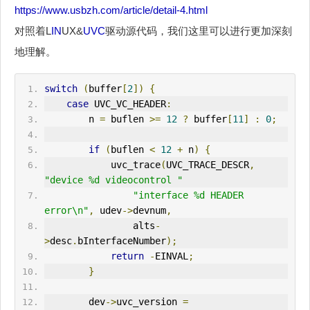
https://www.usbzh.com/article/detail-4.html
对照着L
IN
UX&
UVC
驱动源代码，我们这里可以进行更加深刻
地理解。
switch
(
buffer
[
2
])
{
case
 UVC_VC_HEADER
:
        n 
=
 buflen 
>=
12
?
 buffer
[
11
]
:
0
;
if
(
buflen 
<
12
+
 n
)
{
            uvc_trace
(
UVC_TRACE_DESCR
,
"device %d videocontrol "
"interface %d HEADER 
error\n"
,
 udev
->
devnum
,
                alts
-
>
desc
.
bInterfaceNumber
);
return
-
E
IN
VAL
;
}
        dev
->
uvc_version 
=