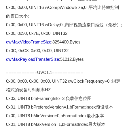
0x00, 0x00, UINT16 wCompWindowSize;0,,平均比特率控制
的窗口大小;
0x00, 0x00, UINT16 wDelay;0,,内部视频流接口延迟（毫秒）;
0x00, 0x90, 0x7E, 0x00, UINT32
dwMaxVideoFrameSize
;8294400,Bytes
0x0C, 0xC8, 0x00, 0x00, UINT32
dwMaxPayloadTransferSize
;51212,Bytes
============UVC1.1============
0x00, 0x00, 0x00, 0x00, UINT32 dwClockFrequency=0,;指定
格式的设备时钟频率HZ
0x03, UINT8 bmFramingInfo=3,负载信息位图
0x01, UINT8 bPreferedVersion=1,bFormatIndex预设版本
0x00, UINT8 bMinVersion=0,bFormatIndex最小版本
0x01, UINT8 bMaxVersion=1,bFormatIndex最大版本