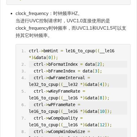
clock_frequency：时钟频率HZ。
当进行UVC控制请求时，UVC1.0直接使用的是
clock_frequency时钟频率，而UVC1.1和UVC1.5可以支
持其它时钟频率。
ctrl
->
bmHint 
=
 le16_to_cpup
((
__le16 
*)&
data
[
0
]);
  ctrl
->
bFormatIndex 
=
 data
[
2
];
  ctrl
->
bFrameIndex 
=
 data
[
3
];
  ctrl
->
dwFrameInterval 
=
le32_to_cpup
((
__le32 
*)&
data
[
4
]);
  ctrl
->
wKeyFrameRate 
=
le16_to_cpup
((
__le16 
*)&
data
[
8
]);
  ctrl
->
wPFrameRate 
=
le16_to_cpup
((
__le16 
*)&
data
[
10
]);
  ctrl
->
wCompQuality 
=
le16_to_cpup
((
__le16 
*)&
data
[
12
]);
  ctrl
->
wCompWindowSize 
=