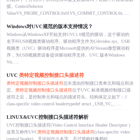
据。ControlSelector
ValueVS_PROBE_CONTROL0x01VS_COMMIT_CONTROL0x......
Windows对UVC规范的版本支持情况？
Windows从WindowsXP开始支持UVC1.0规范的驱动，这个驱动的
名字叫USB视频类驱动程序。驱动程序文件为Usbvideo.sys。USB
视频类（UVC）驱动程序是Microsoft提供的AVStream微型驱动程
序，为USB视频类设备提供驱动程序支持。UVC 版本Windows
Vis......
UVC
类特定视频控制接口头描述符
类特定视频控制接口头描述符
总长度由控制接口类单元和端点和决
定。
类特定视频控制接口头描述符
位于UVC 标准视频控制接口描
述符之后，是控制单元和端点的描述符头。结构体定义如下：//
class-specific video control headertypedef struct _USB_VC_......
LINUX&UVC控制接口头描述符解析
UVC控制接口头描述符(Video Control Interface Header Descriptor )
这里又称作UVC
类特定视频控制接口头描述符
(class-specific video
control header)。无论叫什么名字，不过简称好像都叫