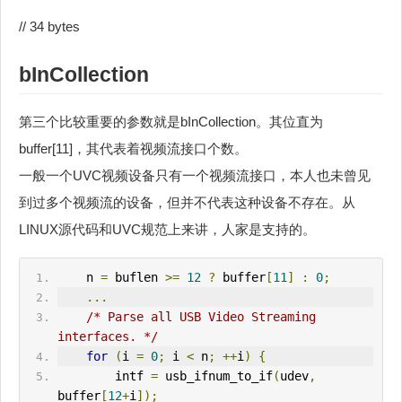
// 34 bytes
bInCollection
第三个比较重要的参数就是bInCollection。其位直为
buffer[11]，其代表着视频流接口个数。
一般一个UVC视频设备只有一个视频流接口，本人也未曾见
到过多个视频流的设备，但并不代表这种设备不存在。从
LINUX源代码和UVC规范上来讲，人家是支持的。
    n 
=
 buflen 
>=
12
?
 buffer
[
11
]
:
0
;
...
/* Parse all USB Video Streaming 
interfaces. */
for
(
i 
=
0
;
 i 
<
 n
;
++
i
)
{
        intf 
=
 usb_ifnum_to_if
(
udev
,
buffer
[
12
+
i
]);