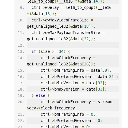
le16_to_cpup
((
__le16 
*)&
data
[
14
]);
  ctrl
->
wDelay 
=
 le16_to_cpup
((
__le16 
*)&
data
[
16
]);
  ctrl
->
dwMaxVideoFrameSize
=
get_unaligned_le32
(&
data
[
18
]);
  ctrl
->
dwMaxPayloadTransferSize
=
get_unaligned_le32
(&
data
[
22
]);
if
(
size 
>=
34
)
{
      ctrl
->
dwClockFrequency 
=
get_unaligned_le32
(&
data
[
26
]);
      ctrl
->
bmFramingInfo 
=
 data
[
30
];
      ctrl
->
bPreferedVersion 
=
 data
[
31
];
      ctrl
->
bMinVersion 
=
 data
[
32
];
      ctrl
->
bMaxVersion 
=
 data
[
33
];
}
else
{
      ctrl
->
dwClockFrequency 
=
 stream
-
>
dev
->
clock_frequency
;
      ctrl
->
bmFramingInfo 
=
0
;
      ctrl
->
bPreferedVersion 
=
0
;
      ctrl
->
bMinVersion 
=
0
;