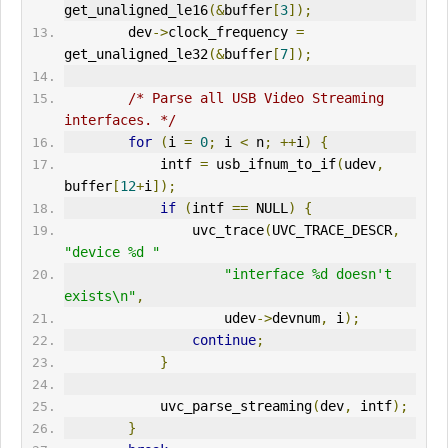
get_unaligned_le16
(&
buffer
[
3
]);
        dev
->
clock_frequency 
=
get_unaligned_le32
(&
buffer
[
7
]);
/* Parse all USB Video Streaming 
interfaces. */
for
(
i 
=
0
;
 i 
<
 n
;
++
i
)
{
            intf 
=
 usb_ifnum_to_if
(
udev
,
buffer
[
12
+
i
]);
if
(
intf 
==
 NULL
)
{
                uvc_trace
(
UVC_TRACE_DESCR
,
"device %d "
"interface %d doesn't 
exists\n"
,
                    udev
->
devnum
,
 i
);
continue
;
}
            uvc_parse_streaming
(
dev
,
 intf
);
}