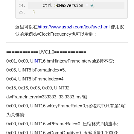
      ctrl
->
bMaxVersion 
=
0
;
}
这里可以在
https://www.usbzh.com/tool/uvc.html
使用默
认的示例dwClockFrequency也可以看到：
============UVC1.0============
0x01, 0x00, U
IN
T16 bmHint;dwFrameInterval保持不变;
0x05, UINT8 bFormatIndex=5,
0x04, UINT8 bFrameIndex=4,
0x15, 0x16, 0x05, 0x00, UINT32
dwFrameInterval=333333,;33.3333,ms/帧
0x00, 0x00, UINT16 wKeyFrameRate=0,;缩格式中只有第1帧
为关键帧;
0x00, 0x00, UINT16 wPFrameRate=0,;压缩格式P帧速率;
0x00, 0x00, UINT16 wCompQuality=0,,压缩质量1-10000;