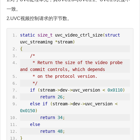
一致。
2.UVC视频控制请求的字节数。
static
size_t
 uvc_video_ctrl_size
(
struct
uvc_streaming 
*
stream
)
{
/*
     * Return the size of the video probe 
and commit controls, which depends
     * on the protocol version.
     */
if
(
stream
->
dev
->
uvc_version 
<
0x0110
)
return
26
;
else
if
(
stream
->
dev
->
uvc_version 
<
0x0150
)
return
34
;
else
return
48
;
}