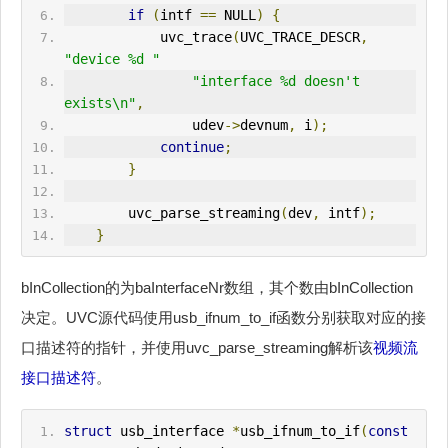
if
(
intf 
==
 NULL
)
{
            uvc_trace
(
UVC_TRACE_DESCR
,
"device %d "
"interface %d doesn't 
exists\n"
,
                udev
->
devnum
,
 i
);
continue
;
}
        uvc_parse_streaming
(
dev
,
 intf
);
}
bInCollection的为baInterfaceNr数组，其个数由bInCollection
决定。UVC源代码使用usb_ifnum_to_if函数分别获取对应的接
口描述符的指针，并使用uvc_parse_streaming解析该
视频流
接口描述符
。
struct
 usb_interface 
*
usb_ifnum_to_if
(
const