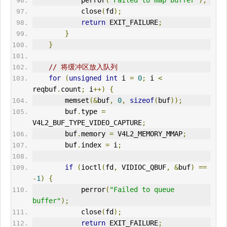
            perror
(
"Failed to map buffer"
);
            close
(
fd
);
return
 EXIT_FAILURE
;
}
}
// 将缓冲区放入队列
for
(
unsigned
int
 i 
=
0
;
 i 
<
reqbuf
.
count
;
 i
++)
{
        memset
(&
buf
,
0
,
sizeof
(
buf
));
        buf
.
type 
=
V4L2_BUF_TYPE_VIDEO_CAPTURE
;
        buf
.
memory 
=
 V4L2_MEMORY_MMAP
;
        buf
.
index 
=
 i
;
if
(
ioctl
(
fd
,
 VIDIOC_QBUF
,
&
buf
)
==
-
1
)
{
            perror
(
"Failed to queue 
buffer"
);
            close
(
fd
);
return
 EXIT_FAILURE
;