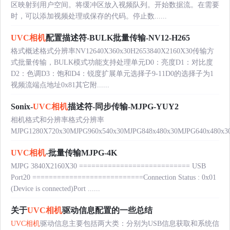
区映射到用户空间。将缓冲区放入视频队列。开始数据流。在需要
时，可以添加视频处理或保存的代码。停止数......
UVC相机
配置描述符-BULK批量传输-NV12-H265
格式概述格式分辨率NV12640X360x30H2653840X2160X30传输方
式批量传输，BULK模式功能支持处理单元D0：亮度D1：对比度
D2：色调D3：饱和D4：锐度扩展单元选择子9-11D0的选择子为1
视频流端点地址0x81其它附......
Sonix-
UVC相机
描述符-同步传输-MJPG-YUY2
相机格式和分辨率格式分辨率
MJPG1280X720x30MJPG960x540x30MJPG848x480x30MJPG640x480x30
UVC相机
-批量传输MJPG-4K
MJPG 3840X2160X30 =========================== USB
Port20 ===========================Connection Status : 0x01
(Device is connected)Port ......
关于
UVC相机
驱动信息配置的一些总结
UVC相机
驱动信息主要包括两大类：分别为USB信息获取和系统信