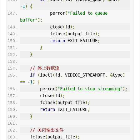
-
1
)
{
            perror
(
"Failed to queue 
buffer"
);
            close
(
fd
);
            fclose
(
output_file
);
return
 EXIT_FAILURE
;
}
}
// 停止数据流
if
(
ioctl
(
fd
,
 VIDIOC_STREAMOFF
,
&
type
)
==
-
1
)
{
        perror
(
"Failed to stop streaming"
);
        close
(
fd
);
        fclose
(
output_file
);
return
 EXIT_FAILURE
;
}
// 关闭输出文件
    fclose
(
output_file
);