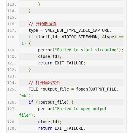
}
}
// 开始数据流
    type 
=
 V4L2_BUF_TYPE_VIDEO_CAPTURE
;
if
(
ioctl
(
fd
,
 VIDIOC_STREAMON
,
&
type
)
==
-
1
)
{
        perror
(
"Failed to start streaming"
);
        close
(
fd
);
return
 EXIT_FAILURE
;
}
// 打开输出文件
    FILE 
*
output_file 
=
 fopen
(
OUT
PUT_FILE
,
"wb"
);
if
(!
output_file
)
{
        perror
(
"Failed to open output 
file"
);
        close
(
fd
);
return
 EXIT_FAILURE
;