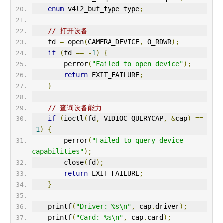
enum
 v4l2_buf_type type
;
// 打开设备
    fd 
=
 open
(
CAMERA_DEVICE
,
 O_RDWR
);
if
(
fd 
==
-
1
)
{
        perror
(
"Failed to open device"
);
return
 EXIT_FAILURE
;
}
// 查询设备能力
if
(
ioctl
(
fd
,
 VIDIOC_QUERYCAP
,
&
cap
)
==
-
1
)
{
        perror
(
"Failed to query device 
capabilities"
);
        close
(
fd
);
return
 EXIT_FAILURE
;
}
    printf
(
"Driver: %s\n"
,
 cap
.
driver
);
    printf
(
"Card: %s\n"
,
 cap
.
card
);