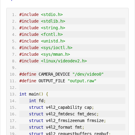
#include
<stdio.h>
#include
<stdlib.h>
#include
<string.h>
#include
<fcntl.h>
#include
<unistd.h>
#include
<sys/ioctl.h>
#include
<sys/mman.h>
#include
<linux/videodev2.h>
#define
 CAMERA_DEVICE 
"/dev/video0"
#define
OUT
PUT_FILE 
"output.raw"
int
 main
()
{
int
 fd
;
struct
 v4l2_capability cap
;
struct
 v4l2_fmtdesc fmt_desc
;
struct
 v4l2_frmsizeenum frmsize
;
struct
 v4l2_format fmt
;
struct
 v4l2_requestbuffers reqbuf
;