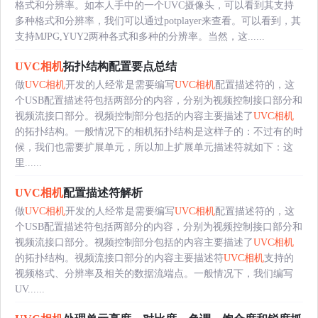
格式和分辨率。如本人手中的一个UVC摄像头，可以看到其支持
多种格式和分辨率，我们可以通过potplayer来查看。可以看到，其
支持MJPG,YUY2两种各式和多种的分辨率。当然，这......
UVC相机
拓扑结构配置要点总结
做
UVC相机
开发的人经常是需要编写
UVC相机
配置描述符的，这
个USB配置描述符包括两部分的内容，分别为视频控制接口部分和
视频流接口部分。视频控制部分包括的内容主要描述了
UVC相机
的拓扑结构。一般情况下的相机拓扑结构是这样子的：不过有的时
候，我们也需要扩展单元，所以加上扩展单元描述符就如下：这
里......
UVC相机
配置描述符解析
做
UVC相机
开发的人经常是需要编写
UVC相机
配置描述符的，这
个USB配置描述符包括两部分的内容，分别为视频控制接口部分和
视频流接口部分。视频控制部分包括的内容主要描述了
UVC相机
的拓扑结构。视频流接口部分的内容主要描述符
UVC相机
支持的
视频格式、分辨率及相关的数据流端点。一般情况下，我们编写
UV......