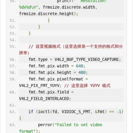
                printf
(
"  Resolution: 
%dx%d\n"
,
 frmsize
.
discrete
.
width
,
frmsize
.
discrete
.
height
);
}
}
}
// 设置
视频格式
（这里选择第一个支持的格式和分
辨率）
    fmt
.
type 
=
 V4L2_BUF_TYPE_VIDEO_CAPTURE
;
    fmt
.
fmt
.
pix
.
width 
=
640
;
    fmt
.
fmt
.
pix
.
height 
=
480
;
    fmt
.
fmt
.
pix
.
pixelformat 
=
V4L2_PIX_FMT_YUYV
;
// 这里选择 YUYV 格式
    fmt
.
fmt
.
pix
.
field 
=
V4L2_FIELD_
IN
TERLACED
;
if
(
ioctl
(
fd
,
 VIDIOC_S_FMT
,
&
fmt
)
==
-
1
)
{
        perror
(
"Failed to set video 
format"
);