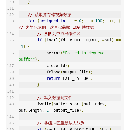
}
// 获取并存储视频数据
for
(
unsigned
int
 i 
=
0
;
 i 
<
100
;
 i
++)
{
// 为简化示例，这里仅获取 100 帧数据
// 从队列中取出缓冲区
if
(
ioctl
(
fd
,
 VIDIOC_DQBUF
,
&
buf
)
==
-
1
)
{
            perror
(
"Failed to dequeue 
buffer"
);
            close
(
fd
);
            fclose
(
output_file
);
return
 EXIT_FAILURE
;
}
// 写入数据到文件
        fwrite
(
buffer_start
[
buf
.
index
],
buf
.
length
,
1
,
 output_file
);
// 将缓冲区重新放入队列
if
(
ioctl
(
fd
,
 VIDIOC_QBUF
,
&
buf
)
==