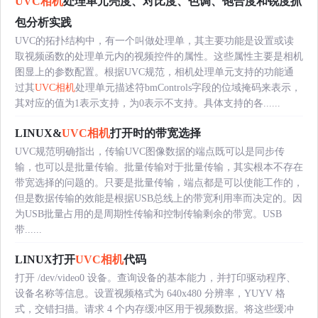
UVC相机
处理单元亮度、对比度、色调、饱合度和锐度抓
包分析实践
UVC的拓扑结构中，有一个叫做处理单，其主要功能是设置或读
取视频函数的处理单元内的视频控件的属性。这些属性主要是相机
图显上的参数配置。根据UVC规范，相机处理单元支持的功能通
过其
UVC相机
处理单元描述符bmControls字段的位域掩码来表示，
其对应的值为1表示支持，为0表示不支持。具体支持的各......
LINUX&
UVC相机
打开时的带宽选择
UVC规范明确指出，传输UVC图像数据的端点既可以是同步传
输，也可以是批量传输。批量传输对于批量传输，其实根本不存在
带宽选择的问题的。只要是批量传输，端点都是可以使能工作的，
但是数据传输的效能是根据USB总线上的带宽利用率而决定的。因
为USB批量占用的是周期性传输和控制传输剩余的带宽。USB
带......
LINUX打开
UVC相机
代码
打开 /dev/video0 设备。查询设备的基本能力，并打印驱动程序、
设备名称等信息。设置视频格式为 640x480 分辨率，YUYV 格
式，交错扫描。请求 4 个内存缓冲区用于视频数据。将这些缓冲