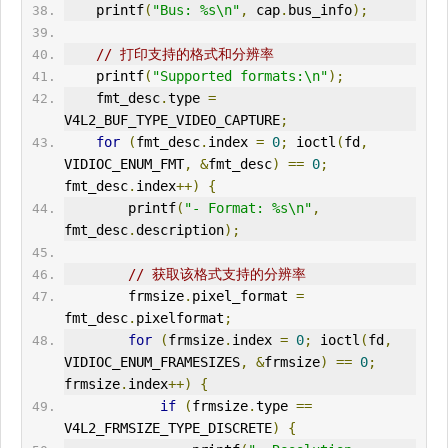
    printf
(
"Bus: %s\n"
,
 cap
.
bus_info
);
// 打印支持的格式和分辨率
    printf
(
"Supported formats:\n"
);
    fmt_desc
.
type 
=
V4L2
_BUF_TYPE_VIDEO_CAPTURE
;
for
(
fmt_desc
.
index 
=
0
;
 ioctl
(
fd
,
VIDIOC_ENUM_FMT
,
&
fmt_desc
)
==
0
;
fmt_desc
.
index
++)
{
        printf
(
"- Format: %s\n"
,
fmt_desc
.
description
);
// 获取该格式支持的分辨率
        frmsize
.
pixel_format 
=
fmt_desc
.
pixelformat
;
for
(
frmsize
.
index 
=
0
;
 ioctl
(
fd
,
VIDIOC_ENUM_FRAMESIZES
,
&
frmsize
)
==
0
;
frmsize
.
index
++)
{
if
(
frmsize
.
type 
==
V4L2_FRMSIZE_TYPE_DISCRETE
)
{