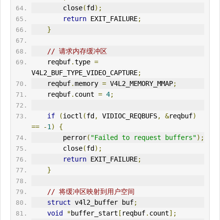
        close
(
fd
);
return
 EXIT_FAILURE
;
}
// 请求内存缓冲区
    reqbuf
.
type 
=
V4L2_BUF_TYPE_VIDEO_CAPTURE
;
    reqbuf
.
memory 
=
 V4L2_MEMORY_MMAP
;
    reqbuf
.
count 
=
4
;
if
(
ioctl
(
fd
,
 VIDIOC_REQBUFS
,
&
reqbuf
)
==
-
1
)
{
        perror
(
"Failed to request buffers"
);
        close
(
fd
);
return
 EXIT_FAILURE
;
}
// 将缓冲区映射到用户空间
struct
 v4l2_buffer buf
;
void
*
buffer_start
[
reqbuf
.
count
];