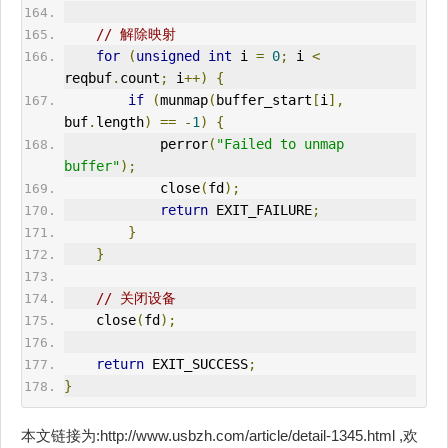
// 解除映射
for
(
unsigned
int
 i 
=
0
;
 i 
<
reqbuf
.
count
;
 i
++)
{
if
(
munmap
(
buffer_start
[
i
],
buf
.
length
)
==
-
1
)
{
            perror
(
"Failed to unmap 
buffer"
);
            close
(
fd
);
return
 EXIT_FAILURE
;
}
}
// 关闭设备
    close
(
fd
);
return
 EXIT_SUCCESS
;
}
本文链接为:http://www.usbzh.com/article/detail-1345.html ,欢