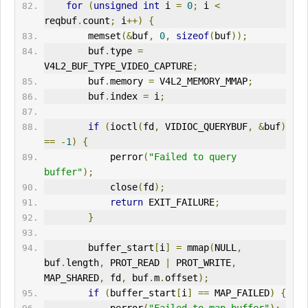
for
(
unsigned
int
 i 
=
0
;
 i 
<
reqbuf
.
count
;
 i
++)
{
        memset
(&
buf
,
0
,
sizeof
(
buf
));
        buf
.
type 
=
V4L2_BUF_TYPE_VIDEO_CAPTURE
;
        buf
.
memory 
=
 V4L2_MEMORY_MMAP
;
        buf
.
index 
=
 i
;
if
(
ioctl
(
fd
,
 VIDIOC_QUERYBUF
,
&
buf
)
==
-
1
)
{
            perror
(
"Failed to query 
buffer"
);
            close
(
fd
);
return
 EXIT_FAILURE
;
}
        buffer_start
[
i
]
=
 mmap
(
NULL
,
buf
.
length
,
 PROT_READ 
|
 PROT_
WRITE
,
MAP_SHARED
,
 fd
,
 buf
.
m
.
offset
);
if
(
buffer_start
[
i
]
==
 MAP_FAILED
)
{