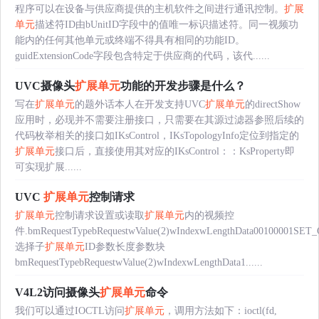
程序可以在设备与供应商提供的主机软件之间进行通讯控制。
扩展
单元
描述符ID由bUnitID字段中的值唯一标识描述符。同一视频功
能内的任何其他单元或终端不得具有相同的功能ID。
guidExtensionCode字段包含特定于供应商的代码，该代......
UVC摄像头
扩展单元
功能的开发步骤是什么？
写在
扩展单元
的题外话本人在开发支持UVC
扩展单元
的directShow
应用时，必现并不需要注册接口，只需要在其源过滤器参照后续的
代码枚举相关的接口如IKsControl，IKsTopologyInfo定位到指定的
扩展单元
接口后，直接使用其对应的IKsControl：：KsProperty即
可实现扩展......
UVC
扩展单元
控制请求
扩展单元
控制请求设置或读取
扩展单元
内的视频控
件.bmRequestTypebRequestwValue(2)wIndexwLengthData00100001SET
选择子
扩展单元
ID参数长度参数块
bmRequestTypebRequestwValue(2)wIndexwLengthData1......
V4L2访问摄像头
扩展单元
命令
我们可以通过IOCTL访问
扩展单元
，调用方法如下：ioctl(fd,