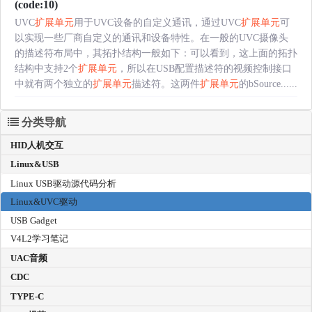
(code:10)
UVC
扩展单元
用于UVC设备的自定义通讯，通过UVC
扩展单元
可
以实现一些厂商自定义的通讯和设备特性。在一般的UVC摄像头
的描述符布局中，其拓扑结构一般如下：可以看到，这上面的拓扑
结构中支持2个
扩展单元
，所以在USB配置描述符的视频控制接口
中就有两个独立的
扩展单元
描述符。这两件
扩展单元
的bSource......
分类导航
HID人机交互
Linux&USB
Linux USB驱动源代码分析
Linux&UVC驱动
USB Gadget
V4L2学习笔记
UAC音频
CDC
TYPE-C