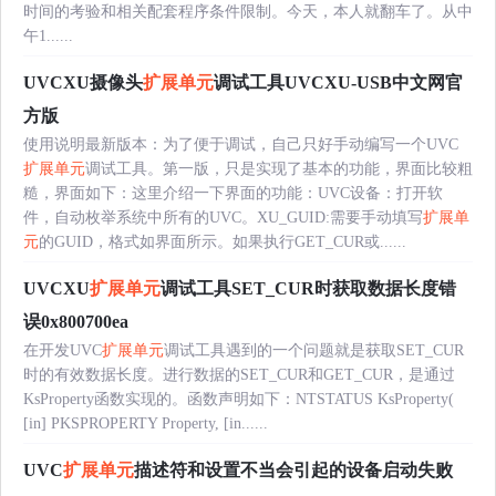
时间的考验和相关配套程序条件限制。今天，本人就翻车了。从中
午1......
UVCXU摄像头
扩展单元
调试工具UVCXU-USB中文网官
方版
使用说明最新版本：为了便于调试，自己只好手动编写一个UVC
扩展单元
调试工具。第一版，只是实现了基本的功能，界面比较粗
糙，界面如下：这里介绍一下界面的功能：UVC设备：打开软
件，自动枚举系统中所有的UVC。XU_GUID:需要手动填写
扩展单
元
的GUID，格式如界面所示。如果执行GET_CUR或......
UVCXU
扩展单元
调试工具SET_CUR时获取数据长度错
误0x800700ea
在开发UVC
扩展单元
调试工具遇到的一个问题就是获取SET_CUR
时的有效数据长度。进行数据的SET_CUR和GET_CUR，是通过
KsProperty函数实现的。函数声明如下：NTSTATUS KsProperty(
[in] PKSPROPERTY Property, [in......
UVC
扩展单元
描述符和设置不当会引起的设备启动失败