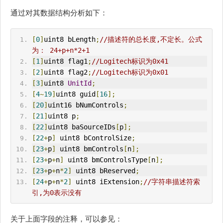
通过对其数据结构分析如下：
[
0
]
uint8 bLength
;
//描述符的总长度,不定长。公式
为： 24+p+n*2+1
[
1
]
uint8 flag1
;
//Logitech标识为0x41
[
2
]
uint8 flag2
;
//Logitech标识为0x01
[
3
]
uint8 
UnitId
;
[
4
~
19
]
uint8 guid
[
16
];
[
20
]
uint16 bNumControls
;
[
21
]
uint8 p
;
[
22
]
uint8 baSourceIDs
[
p
];
[
22
+
p
]
 uint8 bControlSize
;
[
23
+
p
]
 uint8 bmControls
[
n
];
[
23
+
p
+
n
]
 uint8 bmControlsType
[
n
];
[
23
+
p
+
n
*
2
]
 uint8 bReserved
;
[
24
+
p
+
n
*
2
]
 uint8 iExtension
;
//
字符串描述符
索
引,为0表示没有
关于上面字段的注释，可以参见：