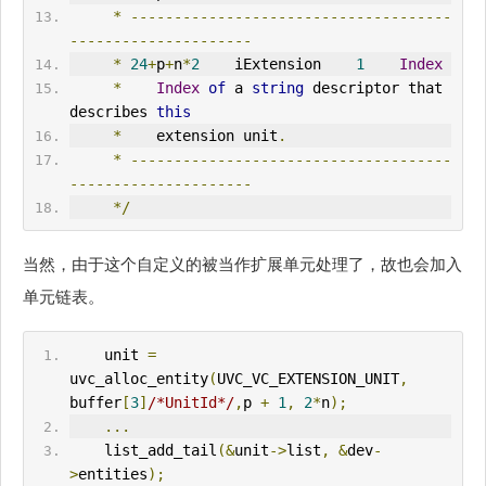
*
-------------------------------------
---------------------
*
24
+
p
+
n
*
2
    iExtension    
1
Index
*
Index
of
 a 
string
 descriptor that 
describes 
this
*
    extension unit
.
*
-------------------------------------
---------------------
*/
当然，由于这个自定义的被当作扩展单元处理了，故也会加入
单元链表。
    unit 
=
uvc_alloc_entity
(
UVC_VC_EXTENSION_UNIT
,
buffer
[
3
]
/*UnitId*/
,
p 
+
1
,
2
*
n
);
...
    list_add_tail
(&
unit
->
list
,
&
dev
-
>
entities
);