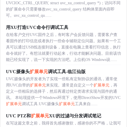
UVCIOC_CTRL_QUERY, struct uvc_xu_control_query *)；访问不同
的扩展命令只需要修改uvc_xu_control_query 结构体里面内容即
可。uvc_xu_control_qu......
用XU打造UVC命令行调试工具
在给客户交付UVC固件之后，有时客户会反馈问题，需要客户查
看固件的打印信息或者执行一些命令辅助定位问题。如果有一个工
具可以通过USB线连接到设备，直接在电脑上查看打印信息，执行
命令就好了。有想法就要行动起来，行动才能解决问题。目前该功
能已经实现了，说一下实现的方法吧。上位机OS Windows设......
UVC摄像头
扩展单元
调试工具-临江仙版
UVC摄像头的开发者为了实现一些私有定制协议的通讯，通常使
用UVC自带的
扩展单元
来实现。通常是自定义一个
扩展单元
，再
定义一些相应的选择子，然后再通过特定类请求实现与固件的通
讯。 本站现提供一个Windows环境下，使用DirectShow开发的UVC
扩展单元
调试工具.UVC摄像头
扩展单元
工具来自......
UVC PTZ和
扩展单元
XU的过滤与分发调试笔记
在写这篇文章之前，我得首先感谢微软，感谢你的不严格，让我可