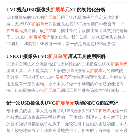
UVC规范USB摄像头
扩展单元
XU的初始化分析
USB摄像头的UVC的
扩展单元
用于UVC摄像头的自定义功能扩
展，支持UVC
扩展单元
的摄像头在其UVC控制接口中都会有一个
扩展单元
描述符。该
扩展单元
描述符的字段描述符了其支持的选择
子，GUID，
扩展单元
等相关信息。我们知道，UVC摄像头在接入
PC机后，和其它USB设备一样，第一步是肯定是USB设备信......
USBXU摄像头UVC
扩展单元
调试工具使用图解
USB中文网技术交流群临江仙大佬推出的USB摄像头UVC
扩展单元
调试工具，大大提高高了大家进行USB摄像头
扩展单元
的调试的工
作效率，不过对于UVCB
扩展单元
不太熟悉的同学来说，有时在使
用上也有一定的困难。今天本人将做一个详细的介绍它的使用方
法。USB摄像头UVC
扩展单元
调试工具的准备该软件的版权归......
记一次USB摄像头UVC
扩展单元
功能的BUG追踪笔记
毫不自负的说，本人觉地自己对USB摄像头的UVC
扩展单元
这一块
的技术点应该来说还是很熟悉的，至少截止到现在，本人对于此处
的技术知识点都是成竹在胸了。无论项目中提出的各处功能，本人
都比较好地完成了工作并完满地交付了。但有时，有些事，架不过