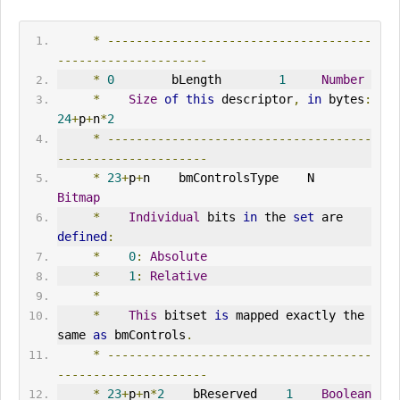
*
-------------------------------------
---------------------
*
0
        bLength        
1
Number
*
Size
of
this
 descriptor
,
in
 bytes
:
24
+
p
+
n
*
2
*
-------------------------------------
---------------------
*
23
+
p
+
n    bmControlsType    N    
Bitmap
*
Individual
 bits 
in
 the 
set
 are 
defined
:
*
0
:
Absolute
*
1
:
Relative
*
*
This
 bitset 
is
 mapped exactly the 
same 
as
 bmControls
.
*
-------------------------------------
---------------------
*
23
+
p
+
n
*
2
    bReserved    
1
Boolean