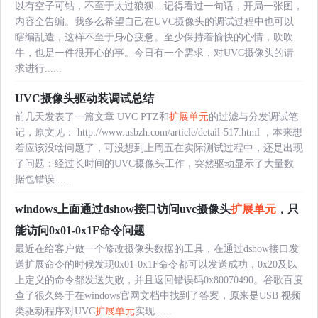
以有空子可钻，不至于太过狼狈…记得看过一句话，开局一张图，
内容全告编。我多么希望自己在UVC摄像头的调试过程中也可以
瞎编乱造，这样不至于身心疲惫。至少保持着愉快的心情，吹吹
牛，也是一件很开心的事。今日有一个需求，对UVC摄像头的请
求进行......
UVC摄像头驱动装调试总结
前几天发表了一篇文章 UVC PTZ和
扩展单元
的过滤与分发调试笔
记，原文见： http://www.usbzh.com/article/detail-517.html ，本来想
着应该没啥问题了，可没想到上周五在实际测试过程中，还是出现
了问题：经过长时间的UVC摄像头工作，突然驱动显示了大量数
据包错误......
windows上面通过dshow接口访问uvc摄像头
扩展单元
，只
能访问0x01-0x1F命令问题
最近在给客户做一个修改摄像头数据的工具，在通过dshow接口发
送扩展命令的时候发现0x01-0x1F命令都可以发送成功，0x20及以
上定义的命令都发送失败，并且返回错误码0x80070490。谷歌百度
查了很久终于在windows官网文档中找到了答案，原来是USB 视频
类驱动程序对UVC
扩展单元
实现......