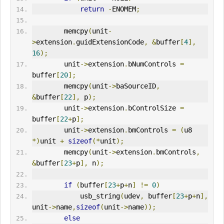
return
-
ENOMEM
;
        memcpy
(
unit
-
>
extension
.
guidExtensionCode
,
&
buffer
[
4
],
16
);
        unit
->
extension
.
bNumControls 
=
buffer
[
20
];
        memcpy
(
unit
->
baSourceID
,
&
buffer
[
22
],
 p
);
        unit
->
extension
.
bControlSize 
=
buffer
[
22
+
p
];
        unit
->
extension
.
bmControls 
=
(
u8 
*)
unit 
+
sizeof
(*
unit
);
        memcpy
(
unit
->
extension
.
bmControls
,
&
buffer
[
23
+
p
],
 n
);
if
(
buffer
[
23
+
p
+
n
]
!=
0
)
            usb_string
(
udev
,
 buffer
[
23
+
p
+
n
],
unit
->
name
,
sizeof
(
unit
->
name
));
else