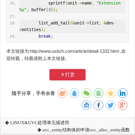
            sprintf
(
unit
->
name
,
"Extension 
%u"
,
 buffer
[
3
]);
        list_add_tail
(&
unit
->
list
,
&
dev
-
>
entities
);
break
;
本文链接为:http://www.usbzh.com/article/detail-1332.html ,欢
迎转载，转载请附上本文链接。
￥打赏
随手分享，手有余香
LINUX&UVC处理单元描述符
uvc_entity结构体的申请uvc_alloc_entity函数