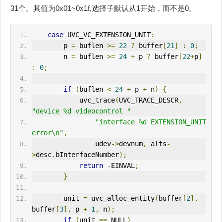
31个。其值为0x01~0x1f,选择子默认从1开始，而不是0。
case
 UVC_VC_EXTENSION_UNIT
:
        p 
=
 buflen 
>=
22
?
 buffer
[
21
]
:
0
;
        n 
=
 buflen 
>=
24
+
 p 
?
 buffer
[
22
+
p
]
:
0
;
if
(
buflen 
<
24
+
 p 
+
 n
)
{
            uvc_trace
(
UVC_TRACE_DESCR
,
"device %d videocontrol "
"interface %d EXTENSION_UNIT 
error\n"
,
                udev
->
devnum
,
 alts
-
>
desc
.
bInterfaceNumber
);
return
-
E
IN
VAL
;
}
        unit 
=
uvc_alloc_entity
(
buffer
[
2
],
buffer
[
3
],
 p 
+
1
,
 n
);
if
(
unit 
==
 NULL
)