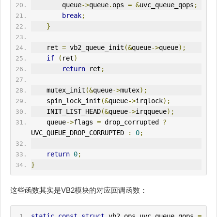
        queue
->
queue
.
ops 
=
&
uvc_queue_qops
;
break
;
}
    ret 
=
 vb2_queue_init
(&
queue
->
queue
);
if
(
ret
)
return
 ret
;
    mutex_init
(&
queue
->
mutex
);
    spin_lock_init
(&
queue
->
irqlock
);
IN
IT_LIST_HEAD
(&
queue
->
irqqueue
);
    queue
->
flags 
=
 drop_corrupted 
?
UVC_QUEUE_DROP_CORRUPTED 
:
0
;
return
0
;
}
这些函数其实是VB2模块的对应回调函数：
static
const
struct
 vb2_ops uvc_queue_qops 
=