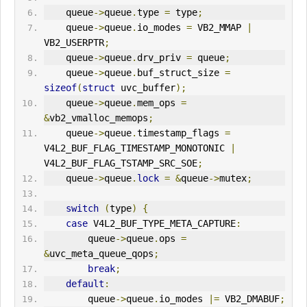
    queue
->
queue
.
type 
=
 type
;
    queue
->
queue
.
io_modes 
=
 VB2_MMAP 
|
VB2_USERPTR
;
    queue
->
queue
.
drv_priv 
=
 queue
;
    queue
->
queue
.
buf_struct_size 
=
sizeof
(
struct
 uvc_buffer
);
    queue
->
queue
.
mem_ops 
=
&
vb2_vmalloc_memops
;
    queue
->
queue
.
timestamp_flags 
=
V4L2
_BUF_FLAG_TIMESTAMP_MONOTONIC 
|
V4L2
_BUF_FLAG_TSTAMP_SRC_SOE
;
    queue
->
queue
.
lock
=
&
queue
->
mutex
;
switch
(
type
)
{
case
V4L2
_BUF_TYPE_META_CAPTURE
:
        queue
->
queue
.
ops 
=
&
uvc_meta_queue_qops
;
break
;
default
:
        queue
->
queue
.
io_modes 
|=
 VB2_DMABUF
;