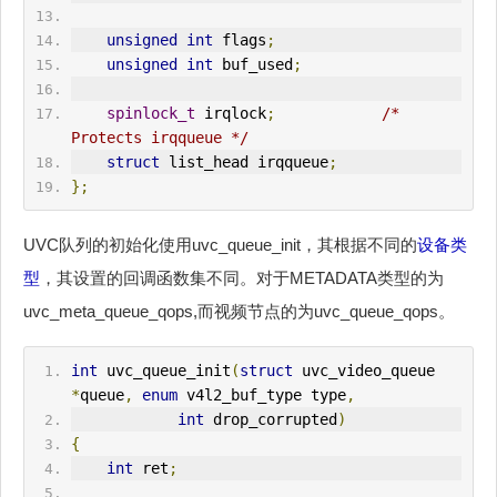
unsigned
int
 flags
;
unsigned
int
 buf_used
;
spinlock_t
 irqlock
;
/* 
Protects irqqueue */
struct
 list_head irqqueue
;
};
UVC队列的初始化使用uvc_queue_init，其根据不同的
设备类
型
，其设置的回调函数集不同。对于METADATA类型的为
uvc_meta_queue_qops,而视频节点的为uvc_queue_qops。
int
 uvc_queue_init
(
struct
 uvc_video_queue 
*
queue
,
enum
 v4l2_buf_type type
,
int
 drop_corrupted
)
{
int
 ret
;