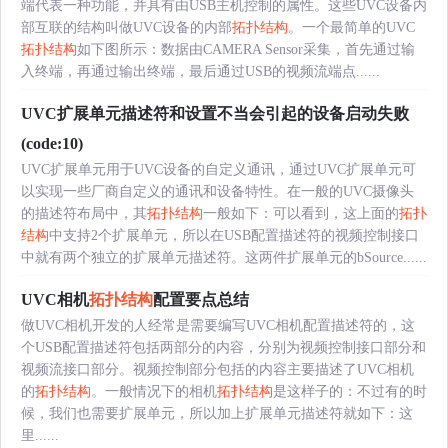
端代表一种功能，并具有由USB主机控制的属性。这些UVC设备内
部互联的结构叫做UVC设备的内部
拓扑结构
。一个最简单的UVC
拓扑结构
如下图所示：数据由CAMERA Sensor采集，首先通过输
入终端，再通过输出终端，最后通过USB的视频流端点......
UVC扩展单元描述符和设置不当会引起的设备启动失败
(code:10)
UVC扩展单元用于UVC设备的自定义通讯，通过UVC扩展单元可
以实现一些厂商自定义的通讯和设备特性。在一般的UVC摄像头
的描述符布局中，其
拓扑结构
一般如下：可以看到，这上面的
拓扑
结构
中支持2个扩展单元，所以在USB配置描述符的视频控制接口
中就有两个独立的扩展单元描述符。这两件扩展单元的bSource......
UVC相机
拓扑结构
配置要点总结
做UVC相机开发的人经常是需要编写UVC相机配置描述符的，这
个USB配置描述符包括两部分的内容，分别为视频控制接口部分和
视频流接口部分。视频控制部分包括的内容主要描述了UVC相机
的
拓扑结构
。一般情况下的相机
拓扑结构
是这样子的：不过有的时
候，我们也需要扩展单元，所以加上扩展单元描述符就如下：这
里......