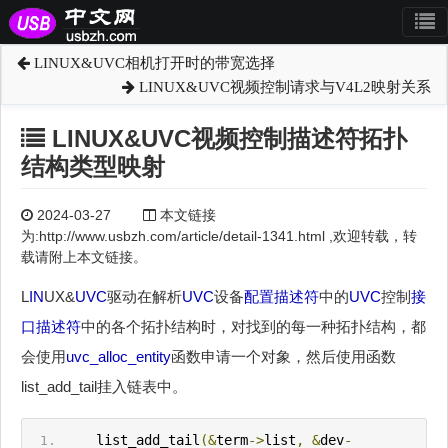
LINUX&UVC相机打开时的带宽选择
LINUX&UVC视频控制请求与V4L2映射关系
LINUX&UVC视频控制描述符拓扑
结构类型映射
2024-03-27
本文链接
为:http://www.usbzh.com/article/detail-1341.html ,欢迎转载，转
载请附上本文链接。
L
IN
UX&
UVC
驱动在解析
UVC
设备
配置描述符
中的
UVC
控制
接
口描述符
中的各个拓扑结构时，对找到的每一种拓扑结构，都
会使用
uvc_alloc_entity
函数申请一个对象，然后使用函数
list_add_tail挂入链表中。
    list_add_tail
(&
term
->
list
,
&
dev
-