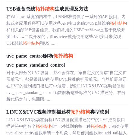
USB设备总线
拓扑结构
生成原理及方法
在Windows系统的内核中，USB堆栈提供了一系列的API接口。内
核或者应用程序可以使用这些API接口来确定USB总线的
拓扑结构
和相关的USB设备信息。我们常用的USBTreeViewe是基于微软开
源usbview二次开发的，而usbview就是使用这些API接口来实现
USB总线
拓扑结构
和US......
uvc_parse_control解析
拓扑结构
uvc_parse_standard_control
对于大部分的UVC设备，都不会存在厂家自定义的所谓“自定义扩
展单元”，都是很规矩的使用UVC标准的扩展单元。当然扩展单元
在UVC的控制接口描述符中混着，所以LINUX&UVC驱动就使用
uvc_parse_standard_control函数解析这些标准的UVC描述符。在分
析代码之前，先回顾......
LINUX&UVC视频控制描述符
拓扑结构
类型映射
LINUX&UVC驱动在解析UVC设备配置描述符中的UVC控制接口
描述符中的各个
拓扑结构
时，对找到的每一种
拓扑结构
，都会使用
uvc_alloc_entity函数申请一个对象，然后使用函数list_add_tail挂入