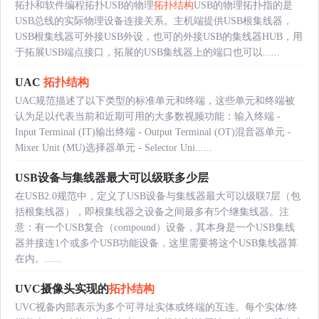
拓扑和软件编程拓扑USB的物理
拓扑结构
USB的物理拓扑指的是
USB总线的实际物理设备连接关系。主机端提供USB根集线器，
USB根集线器可外接USB外设，也可的外接USB的集线器HUB，用
于拓展USB端点接口，拓展的USB集线器上的端口也可以......
UAC
拓扑结构
UAC规范描述了以下类型的标准单元和终端，这些单元和终端被
认为足以代表当前和近期可用的大多数视频功能：输入终端 -
Input Terminal (IT)输出终端 - Output Terminal (OT)混音器单元 -
Mixer Unit (MU)选择器单元 - Selector Uni......
USB设备与集线器最大可以级联多少层
在USB2.0规范中，定义了USB设备与集线器最大可以级联7层（包
括根集线器），即根集线器之设备之间最多有5个继集线器。注
意：有一个USB复合（compound）设备，其本身是一个USB集线
器并接连1个或多个USB功能设备，这里需要将这个USB集线器算
在内。......
UVC摄像头实现的
拓扑结构
UVC视备内部表示为多个可寻址实体或终端的互连。每个实体/终