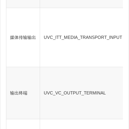
媒体传输输出
UVC_ITT_MEDIA_TRANSPORT_INPUT
输出终端
UVC_VC_OUTPUT_TERMINAL