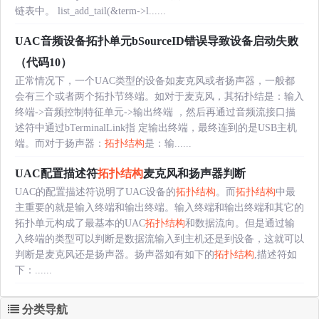
链表中。 list_add_tail(&term->l......
UAC音频设备拓扑单元bSourceID错误导致设备启动失败
（代码10）
正常情况下，一个UAC类型的设备如麦克风或者扬声器，一般都
会有三个或者两个拓扑节终端。如对于麦克风，其拓扑结是：输入
终端->音频控制特征单元->输出终端 ，然后再通过音频流接口描
述符中通过bTerminalLink指 定输出终端，最终连到的是USB主机
端。而对于扬声器：
拓扑结构
是：输......
UAC配置描述符
拓扑结构
麦克风和扬声器判断
UAC的配置描述符说明了UAC设备的
拓扑结构
。而
拓扑结构
中最
主重要的就是输入终端和输出终端。输入终端和输出终端和其它的
拓扑单元构成了最基本的UAC
拓扑结构
和数据流向。但是通过输
入终端的类型可以判断是数据流输入到主机还是到设备，这就可以
判断是麦克风还是扬声器。扬声器如有如下的
拓扑结构
,描述符如
下：......
分类导航