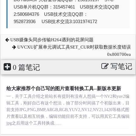
USB单片机QQ群：315457461 USB技术交流QQ群
2:580684376 USB技术交流QQ群：
952873936 USB技术交流3:1031974172
USB摄像头同步传输H264遇到的花屏问题
UVCXU扩展单元调试工具SET_CUR时获取数据长度错误
0x800700ea
写笔记
0 篇笔记
给大家推荐个自己写的图片查看转换工具--新版本更新
一，关于工具介绍之前站长有提到有没有人想搞一个NV2和yuv2编
辑工具，刚好自己有这个想法，抽了部分时间搞了个初版出来，目
前支持JPG,PNG,BMP,ARGB,RGB,YUV2,NV12,NV21,I420等格式图
片查看以及相互转换，编辑功能目前不支持，可以用其它工具编辑
jpg之后用这个工具转换成......