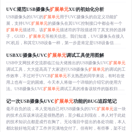
UVC规范USB摄像头
扩展单元
XU的初始化分析
USB摄像头的UVC的
扩展单元
用于UVC摄像头的自定义功能扩
展，支持UVC
扩展单元
的摄像头在其UVC控制接口中都会有一个
扩展单元
描述符。该
扩展单元
描述符的字段描述符了其支持的选择
子，GUID，
扩展单元
等相关信息。我们知道，UVC摄像头在接入
PC机后，和其它USB设备一样，第一步是肯定是USB设备信......
USBXU摄像头UVC
扩展单元
调试工具使用图解
USB中文网技术交流群临江仙大佬推出的USB摄像头UVC
扩展单元
调试工具，大大提高高了大家进行USB摄像头
扩展单元
的调试的工
作效率，不过对于UVCB
扩展单元
不太熟悉的同学来说，有时在使
用上也有一定的困难。今天本人将做一个详细的介绍它的使用方
法。USB摄像头UVC
扩展单元
调试工具的准备该软件的版权归......
记一次USB摄像头UVC
扩展单元
功能的BUG追踪笔记
毫不自负的说，本人觉地自己对USB摄像头的UVC
扩展单元
这一块
的技术点应该来说还是很熟悉的，至少截止到现在，本人对于此处
的技术知识点都是成竹在胸了。无论项目中提出的各处功能，本人
都比较好地完成了工作并完满地交付了。但有时，有些事，架不过