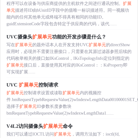
程序可以在设备与供应商提供的主机软件之间进行通讯控制。
扩展
单元
描述符ID由bUnitID字段中的值唯一标识描述符。同一视频功
能内的任何其他单元或终端不得具有相同的功能ID。
guidExtensionCode字段包含特定于供应商的代码，该代......
UVC摄像头
扩展单元
功能的开发步骤是什么？
写在
扩展单元
的题外话本人在开发支持UVC
扩展单元
的directShow
应用时，必现并不需要注册接口，只需要在其源过滤器参照后续的
代码枚举相关的接口如IKsControl，IKsTopologyInfo定位到指定的
扩展单元
接口后，直接使用其对应的IKsControl：：KsProperty即
可实现扩展......
UVC
扩展单元
控制请求
扩展单元
控制请求设置或读取
扩展单元
内的视频控
件.bmRequestTypebRequestwValue(2)wIndexwLengthData00100001SET
选择子
扩展单元
ID参数长度参数块
bmRequestTypebRequestwValue(2)wIndexwLengthData1......
V4L2访问摄像头
扩展单元
命令
我们可以通过IOCTL访问
扩展单元
，调用方法如下：ioctl(fd,