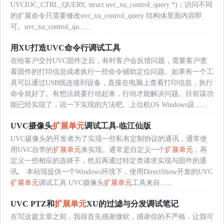
UVCIOC_CTRL_QUERY, struct uvc_xu_control_query *)；访问不同
的扩展命令只需要修改uvc_xu_control_query 结构体里面内容即
可。uvc_xu_control_qu......
用XU打造UVC命令行调试工具
在给客户交付UVC固件之后，有时客户会反馈问题，需要客户查
看固件的打印信息或者执行一些命令辅助定位问题。如果有一个工
具可以通过USB线连接到设备，直接在电脑上查看打印信息，执行
命令就好了。有想法就要行动起来，行动才能解决问题。目前该功
能已经实现了，说一下实现的方法吧。上位机OS Windows设......
UVC摄像头
扩展单元
调试工具-临江仙版
UVC摄像头的开发者为了实现一些私有定制协议的通讯，通常使
用UVC自带的
扩展单元
来实现。通常是自定义一个
扩展单元
，再
定义一些相应的选择子，然后再通过特定类请求实现与固件的通
讯。 本站现提供一个Windows环境下，使用DirectShow开发的UVC
扩展单元
调试工具.UVC摄像头
扩展单元
工具来自......
UVC PTZ和
扩展单元
XU的过滤与分发调试笔记
在写这篇文章之前，我得首先感谢微软，感谢你的不严格，让我可