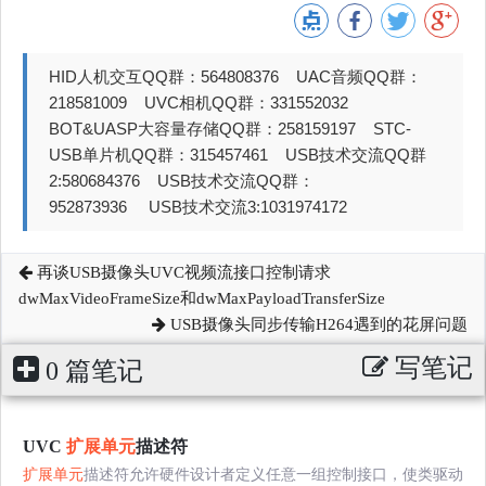
HID人机交互QQ群：564808376 UAC音频QQ群：
218581009 UVC相机QQ群：331552032
BOT&UASP大容量存储QQ群：258159197 STC-
USB单片机QQ群：315457461 USB技术交流QQ群
2:580684376 USB技术交流QQ群：
952873936 USB技术交流3:1031974172
再谈USB摄像头UVC视频流接口控制请求
dwMaxVideoFrameSize和dwMaxPayloadTransferSize
USB摄像头同步传输H264遇到的花屏问题
写笔记
0 篇笔记
UVC
扩展单元
描述符
扩展单元
描述符允许硬件设计者定义任意一组控制接口，使类驱动