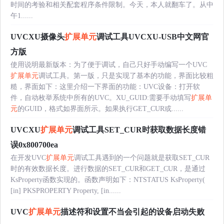
时间的考验和相关配套程序条件限制。今天，本人就翻车了。从中
午1......
UVCXU摄像头
扩展单元
调试工具UVCXU-USB中文网官
方版
使用说明最新版本：为了便于调试，自己只好手动编写一个UVC
扩展单元
调试工具。第一版，只是实现了基本的功能，界面比较粗
糙，界面如下：这里介绍一下界面的功能：UVC设备：打开软
件，自动枚举系统中所有的UVC。XU_GUID:需要手动填写
扩展单
元
的GUID，格式如界面所示。如果执行GET_CUR或......
UVCXU
扩展单元
调试工具SET_CUR时获取数据长度错
误0x800700ea
在开发UVC
扩展单元
调试工具遇到的一个问题就是获取SET_CUR
时的有效数据长度。进行数据的SET_CUR和GET_CUR，是通过
KsProperty函数实现的。函数声明如下：NTSTATUS KsProperty(
[in] PKSPROPERTY Property, [in......
UVC
扩展单元
描述符和设置不当会引起的设备启动失败