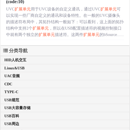
(code:10)
UVC
扩展单元
用于UVC设备的自定义通讯，通过UVC
扩展单元
可
以实现一些厂商自定义的通讯和设备特性。在一般的UVC摄像头
的描述符布局中，其拓扑结构一般如下：可以看到，这上面的拓扑
结构中支持2个
扩展单元
，所以在USB配置描述符的视频控制接口
中就有两个独立的
扩展单元
描述符。这两件
扩展单元
的bSource......
分类导航
HID人机交互
Linux&USB
UAC音频
CDC
TYPE-C
USB规范
USB大容量存储
USB百科
USB周边