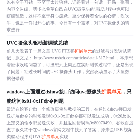
以有空子可钻，不至于太过狼狈…记得看过一句话，开局一张图，
内容全告编。我多么希望自己在UVC摄像头的调试过程中也可以
瞎编乱造，这样不至于身心疲惫。至少保持着愉快的心情，吹吹
牛，也是一件很开心的事。今日有一个需求，对UVC摄像头的请
求进行......
UVC摄像头驱动装调试总结
前几天发表了一篇文章 UVC PTZ和
扩展单元
的过滤与分发调试笔
记，原文见： http://www.usbzh.com/article/detail-517.html ，本来想
着应该没啥问题了，可没想到上周五在实际测试过程中，还是出现
了问题：经过长时间的UVC摄像头工作，突然驱动显示了大量数
据包错误......
windows上面通过dshow接口访问uvc摄像头
扩展单元
，只
能访问0x01-0x1F命令问题
最近在给客户做一个修改摄像头数据的工具，在通过dshow接口发
送扩展命令的时候发现0x01-0x1F命令都可以发送成功，0x20及以
上定义的命令都发送失败，并且返回错误码0x80070490。谷歌百度
查了很久终于在windows官网文档中找到了答案，原来是USB 视频
类驱动程序对UVC
扩展单元
实现......