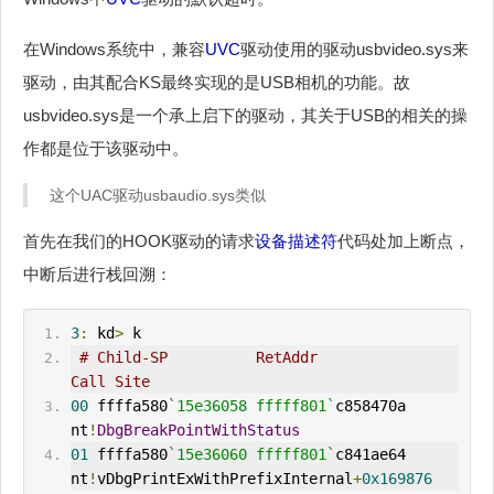
在Windows系统中，兼容
UVC
驱动使用的驱动usbvideo.sys来
驱动，由其配合KS最终实现的是USB相机的功能。故
usbvideo.sys是一个承上启下的驱动，其关于USB的相关的操
作都是位于该驱动中。
这个UAC驱动usbaudio.sys类似
首先在我们的HOOK驱动的请求
设备描述符
代码处加上断点，
中断后进行栈回溯：
3
:
 kd
>
 k
# Child-SP          RetAddr               
Call Site
00
 ffffa580
`15e36058 fffff801`
c858470a     
nt
!
DbgBreakPointWithStatus
01
 ffffa580
`15e36060 fffff801`
c841ae64     
nt
!
vDbgPrintExWithPrefixInternal
+
0x169876