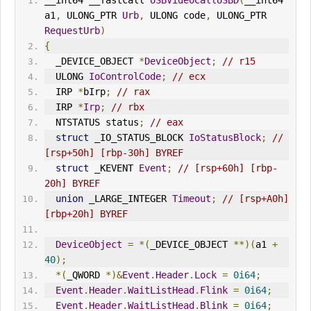
__int64 __fastcall 
USBVideoCallUSBD
(
__int64 
a1
,
 ULONG_PTR 
Urb
,
 ULONG code
,
 ULONG_PTR 
Request
Urb
)
{
  _DEVICE_OBJECT 
*
DeviceObject
;
// r15
  ULONG 
IoControlCode
;
// ecx
  IRP 
*
bIrp
;
// rax
  IRP 
*
Irp
;
// rbx
  NTSTATUS status
;
// eax
struct
 _IO_STATUS_BLOCK 
IoStatusBlock
;
// 
[rsp+50h] [rbp-30h] BYREF
struct
 _KEVENT 
Event
;
// [rsp+60h] [rbp-
20h] BYREF
union
 _LARGE_
IN
TEGER 
Timeout
;
// [rsp+A0h] 
[rbp+20h] BYREF
DeviceObject
=
*(
_DEVICE_OBJECT 
**)(
a1 
+
40
);
*(
_QWORD 
*)&
Event
.
Header
.
Lock
=
0i64
;
Event
.
Header
.
WaitListHead
.
Flink
=
0i64
;
Event
.
Header
.
WaitListHead
.
Blink
=
0i64
;