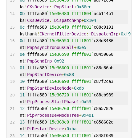
0a
 ffffa580
`15e36430 fffff804`
aa772c94     
ks
!
CKsDevice
::
PnpStart
+
0x86ec
0b
 ffffa580
`15e36480 fffff804`
acb114b1     
ks
!
CKsDevice
::
DispatchPnp
+
0x104
0c
 ffffa580
`15e364f0 fffff801`
c88c9191     
ksthunk
!
CKernelFilterDevice
::
DispatchIrp
+
0xf9
0d
 ffffa580
`15e36550 fffff801`
c84d3486     
nt
!
PnpAsynchronousCall
+
0xe5
0e
 ffffa580
`15e36590 fffff801`
c8459660     
nt
!
PnpSendIrp
+
0x92
0f
 ffffa580
`15e36600 fffff801`
c88c86ab     
nt
!
PnpStartDevice
+
0x88
10
 ffffa580
`15e36690 fffff801`
c87f2ca3     
nt
!
PnpStartDeviceNode
+
0xdb
11
 ffffa580
`15e36720 fffff801`
c88cb989     
nt
!
PipProcessStartPhase1
+
0x53
12
 ffffa580
`15e36760 fffff801`
c8a57826     
nt
!
PipProcessDevNodeTree
+
0x401
13
 ffffa580
`15e369e0 fffff801`
c858662e     
nt
!
PiRestartDevice
+
0xba
14
 ffffa580
`15e36a30 fffff801`
c848f039     