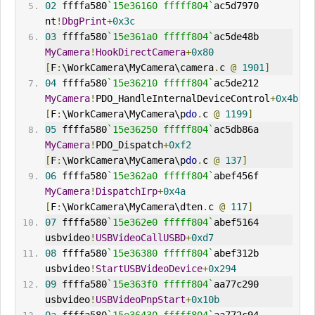
02
 ffffa580
`15e36160 fffff804`
ac5d7970     
nt
!
DbgPrint
+
0x3c
03
 ffffa580
`15e361a0 fffff804`
ac5de48b     
MyCamera
!
HookDirectCamera
+
0x80
[
F
:
\WorkCamera\MyCamera\camera
.
c 
@
1901
]
04
 ffffa580
`15e36210 fffff804`
ac5de212     
MyCamera
!
PDO_HandleInternalDeviceControl
+
0x4b
[
F
:
\WorkCamera\MyCamera\p
do
.
c 
@
1199
]
05
 ffffa580
`15e36250 fffff804`
ac5db86a     
MyCamera
!
PDO_Dispatch
+
0xf2
[
F
:
\WorkCamera\MyCamera\p
do
.
c 
@
137
]
06
 ffffa580
`15e362a0 fffff804`
abef456f     
MyCamera
!
DispatchIrp
+
0x4a
[
F
:
\WorkCamera\MyCamera\dten
.
c 
@
117
]
07
 ffffa580
`15e362e0 fffff804`
abef5164     
usbvideo
!
USBVideoCallUSBD
+
0xd7
08
 ffffa580
`15e36380 fffff804`
abef312b     
usbvideo
!
StartUSBVideoDevice
+
0x294
09
 ffffa580
`15e363f0 fffff804`
aa77c290     
usbvideo
!
USBVideoPnpStart
+
0x10b