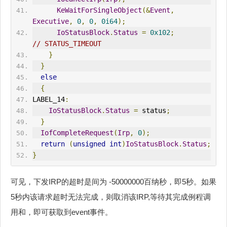
KeWaitForSingleObject
(&
Event
,
Executive
,
0
,
0
,
0i64
);
IoStatusBlock
.
Status
=
0x102
;
// STATUS_TIME
OUT
}
}
else
{
LABEL_14
:
IoStatusBlock
.
Status
=
 status
;
}
IofCompleteRequest
(
Irp
,
0
);
return
(
unsigned
int
)
IoStatusBlock
.
Status
;
}
可见，下发IRP的超时是间为 -50000000百纳秒，即5秒。如果
5秒内该请求超时无法完成，则取消该IRP,等待其完成例程调
用和，即可获取到event事件。