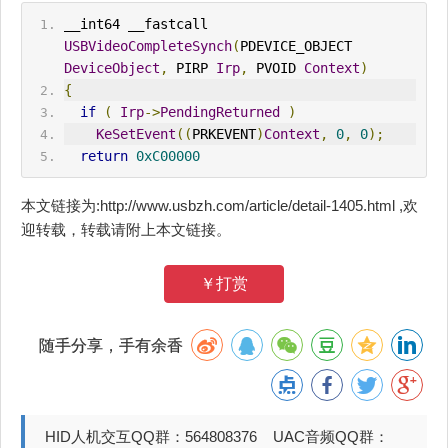
__int64 __fastcall 
USBVideoCompleteSynch
(
PDEVICE_OBJECT 
DeviceObject
,
 PIRP 
Irp
,
 PVOID 
Context
)
{
if
(
Irp
->
PendingReturned
)
KeSetEvent
((
PRKEVENT
)
Context
,
0
,
0
);
return
0xC00000
本文链接为:http://www.usbzh.com/article/detail-1405.html ,欢
迎转载，转载请附上本文链接。
￥打赏
随手分享，手有余香
HID人机交互QQ群：564808376 UAC音频QQ群：