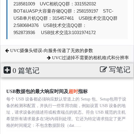
218581009 UVC相机QQ群：331552032
BOT&UASP大容量存储QQ群：258159197 STC-
USB单片机QQ群：315457461 USB技术交流QQ群
2:580684376 USB技术交流QQ群：
952873936 USB技术交流3:1031974172
UVC摄像头错误-向服务传递了无效的参数
UVC过滤掉不需要的相机格式和分辨率
写笔记
0 篇笔记
USB数据包的最大响应时间及
超时
指标
每个 USB 设备都必须响应默认管道上的 Setup 包。Setup包用于设
备的检测和配置，并执行一些常用功能，例如设置 USB 设备的地
址，请求设备的描述符或检查端点的状态。符合 USB 规范的主机
希望所有请求最多在5秒内得到处理。它还为特定请求指定了更严
格的时间规定：不包含数据阶段（dat......