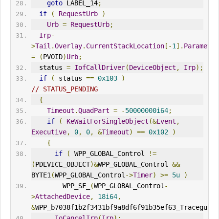
goto
 LABEL_14
;
if
(
Request
Urb
)
Urb
=
RequestUrb
;
Irp
-
>
Tail
.
Overlay
.
CurrentStackLocation
[-
1
].
Parameter
=
(
PVOID
)
Urb
;
  status 
=
IofCallDriver
(
DeviceObject
,
Irp
);
if
(
 status 
==
0x103
)
// STATUS_PENDING
{
Timeout
.
QuadPart
=
-
50000000i64
;
if
(
KeWaitForSingleObject
(&
Event
,
Executive
,
0
,
0
,
&
Timeout
)
==
0x102
)
{
if
(
 WPP_GLOBAL_Control 
!=
(
PDEVICE_OBJECT
)&
WPP_GLOBAL_Control 
&&
BYTE1
(
WPP_GLOBAL_Control
->
Timer
)
>=
5u
)
        WPP_SF_
(
WPP_GLOBAL_Control
-
>
AttachedDevice
,
18i64
,
&
WPP_b7038f1b2f3431bf9a8df6f91b35ef63_Traceguids
IoCancelIrp
(
Irp
);