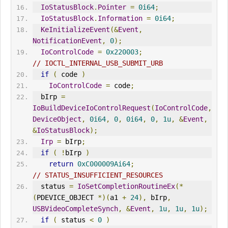
IoStatusBlock
.
Pointer
=
0i64
;
IoStatusBlock
.
Information
=
0i64
;
KeInitializeEvent
(&
Event
,
NotificationEvent
,
0
);
IoControlCode
=
0x220003
;
// IOCTL_
IN
TERNAL_USB_SUBMIT_URB
if
(
 code 
)
IoControlCode
=
 code
;
  bIrp 
=
IoBuildDeviceIoControl
Request
(
IoControlCode
,
DeviceObject
,
0i64
,
0
,
0i64
,
0
,
1u
,
&
Event
,
&
IoStatusBlock
);
Irp
=
 bIrp
;
if
(
!
bIrp 
)
return
0xC000009Ai64
;
// STATUS_
IN
SUFFICIENT_RESOURCES
  status 
=
IoSetCompletionRoutineEx
(*
(
PDEVICE_OBJECT 
*)(
a1 
+
24
),
 bIrp
,
USBVideoCompleteSynch
,
&
Event
,
1u
,
1u
,
1u
);
if
(
 status 
<
0
)