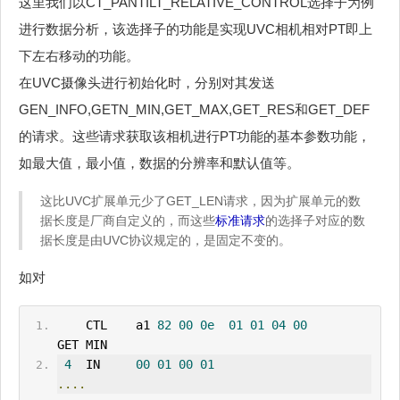
这里我们以CT_PANTILT_RELATIVE_CONTROL选择子为例
进行数据分析，该选择子的功能是实现UVC相机相对PT即上
下左右移动的功能。
在UVC摄像头进行初始化时，分别对其发送
GEN_INFO,GETN_MIN,GET_MAX,GET_RES和GET_DEF
的请求。这些请求获取该相机进行PT功能的基本参数功能，
如最大值，最小值，数据的分辨率和默认值等。
这比UVC扩展单元少了GET_LEN请求，因为扩展单元的数
据长度是厂商自定义的，而这些
标准请求
的选择子对应的数
据长度是由UVC协议规定的，是固定不变的。
如对
    CTL    a1 
82
00
0e
01
01
04
00
GET MIN 
4
  IN     
00
01
00
01
....