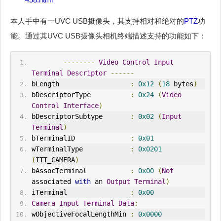
本人手中有一UVC USB摄像头，其支持相对和绝对的
PTZ
功
能。通过其UVC USB摄像头相机终端描述支持的功能如下：
--------
Video
Control
Input
Terminal
Descriptor
------
bLength                  
:
0x12
(
18
 bytes
)
bDescriptorType          
:
0x24
(
Video
Control
Interface
)
bDescriptorSubtype       
:
0x02
(
Input
Terminal
)
bTerminalID              
:
0x01
wTerminalType            
:
0x0201
(
ITT_CAMERA
)
bAssocTerminal
:
0x00
(
Not
associated 
with
 an 
Output
Terminal
)
iTerminal                
:
0x00
Camera
Input
Terminal
Data
:
wObjectiveFocalLengthMin 
:
0x0000