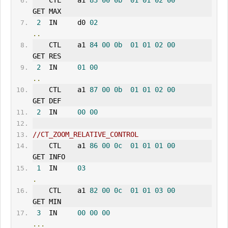
    CTL    a1 
83
00
0b
01
01
02
00
GET MAX 
2
  IN     d0 
02
..
    CTL    a1 
84
00
0b
01
01
02
00
GET RES 
2
  IN     
01
00
..
    CTL    a1 
87
00
0b
01
01
02
00
GET DEF 
2
  IN     
00
00
//CT_ZOOM_RELATIVE_CONTROL      
    CTL    a1 
86
00
0c
01
01
01
00
GET INFO
1
  IN     
03
.
    CTL    a1 
82
00
0c
01
01
03
00
GET MIN 
3
  IN     
00
00
00
...