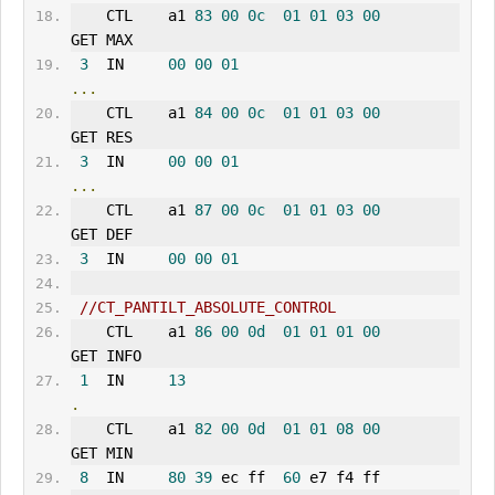
    CTL    a1 
83
00
0c
01
01
03
00
GET MAX 
3
  IN     
00
00
01
...
    CTL    a1 
84
00
0c
01
01
03
00
GET RES 
3
  IN     
00
00
01
...
    CTL    a1 
87
00
0c
01
01
03
00
GET DEF 
3
  IN     
00
00
01
//CT_PANTILT_ABSOLUTE_CONTROL    
    CTL    a1 
86
00
0d
01
01
01
00
GET INFO
1
  IN     
13
.
    CTL    a1 
82
00
0d
01
01
08
00
GET MIN 
8
  IN     
80
39
 ec ff  
60
 e7 f4 ff        