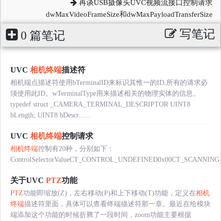
再谈USB摄像头UVC视频流接口控制请求
dwMaxVideoFrameSize和dwMaxPayloadTransferSize
写笔记
0 篇笔记
UVC
相机终端
描述符
相机端点描述符使用bTerminalID来标识其惟一的ID,所有的请求必
须使用此ID。wTerminalType用来描述相关的物理实体的信息。
typedef struct _CAMERA_TERMINAL_DESCRIPTOR UINT8
bLength; UINT8 bDescr......
UVC
相机终端
控制请求
相机终端
控制有20种，分别如下：
ControlSelectorValueCT_CONTROL_UNDEFINED0x00CT_SCANNI
关于UVC
PTZ
功能
PTZ
功能即缩放(Z)，左右移动(P)和上下移动(T)功能，定义在
相机
终端
描述符里面，具体可以查看终端描述符那一章。最近在给模块
端添加这个功能的时候折腾了一段时间，zoom功能主要根据