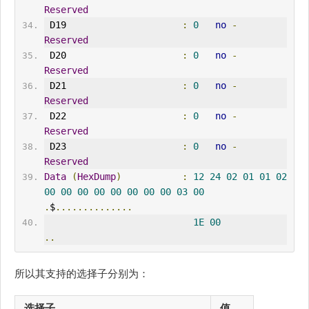
Reserved
 D19                     
:
0
no
-
Reserved
 D20                     
:
0
no
-
Reserved
 D21                     
:
0
no
-
Reserved
 D22                     
:
0
no
-
Reserved
 D23                     
:
0
no
-
Reserved
Data
(
HexDump
)
:
12
24
02
01
01
02
00
00
00
00
00
00
00
00
03
00
.
$
..............
1E
00
..
所以其支持的选择子分别为：
选择子
值