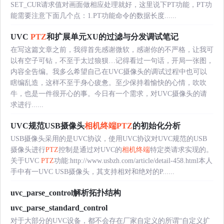
SET_CUR请求值对画面做相应处理就好，这里说下PT功能，PT功
能需要注意下面几个点：1.PT功能命令的数据长度......
UVC
PTZ
和扩展单元XU的过滤与分发调试笔记
在写这篇文章之前，我得首先感谢微软，感谢你的不严格，让我可
以有空子可钻，不至于太过狼狈…记得看过一句话，开局一张图，
内容全告编。我多么希望自己在UVC摄像头的调试过程中也可以
瞎编乱造，这样不至于身心疲惫。至少保持着愉快的心情，吹吹
牛，也是一件很开心的事。今日有一个需求，对UVC摄像头的请
求进行......
UVC规范USB摄像头
相机终端
PTZ
的初始化分析
USB摄像头采用的是UVC协议，使用UVC协议对UVC规范的USB
摄像头进行
PTZ
控制是通过对UVC的
相机终端
特定类请求实现的。
关于UVC
PTZ
功能:http://www.usbzh.com/article/detail-458.html本人
手中有一UVC USB摄像头，其支持相对和绝对的P......
uvc_parse_control解析拓扑结构
uvc_parse_standard_control
对于大部分的UVC设备，都不会存在厂家自定义的所谓“自定义扩