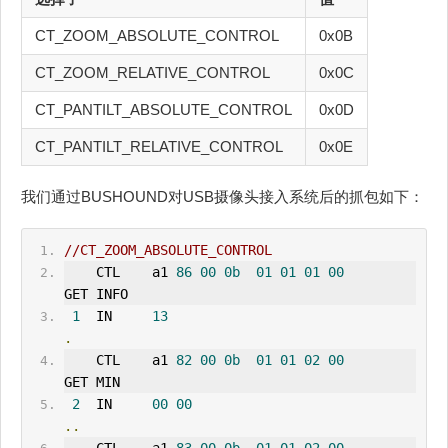
CT_ZOOM_ABSOLUTE_CONTROL
0x0B
CT_ZOOM_RELATIVE_CONTROL
0x0C
CT_PANTILT_ABSOLUTE_CONTROL
0x0D
CT_PANTILT_RELATIVE_CONTROL
0x0E
我们通过BUSHOUND对USB摄像头接入系统后的抓包如下：
//CT_ZOOM_ABSOLUTE_CONTROL
    CTL    a1 
86
00
0b
01
01
01
00
GET 
IN
FO
1
IN
13
.
    CTL    a1 
82
00
0b
01
01
02
00
GET M
IN
2
  IN     
00
00
..