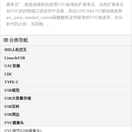
展单元”，都是很规矩的使用UVC标准的扩展单元。当然扩展单元
在UVC的控制接口描述符中混着，所以LINUX&UVC驱动就使用
uvc_parse_standard_control函数解析这些标准的UVC描述符。在分
析代码之前，先回顾......
分类导航
HID人机交互
Linux&USB
UAC音频
CDC
TYPE-C
USB规范
USB大容量存储
USB百科
USB周边
UVC摄像头
UVC规范(USB摄像头)