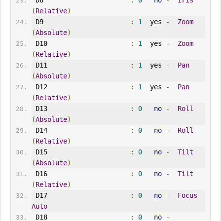
 D8                      
:
0
no
-
Iris
(
Relative
)
 D9                      
:
1
  yes 
-
Zoom
(
Absolute
)
 D10                     
:
1
  yes 
-
Zoom
(
Relative
)
 D11                     
:
1
  yes 
-
Pan
(
Absolute
)
 D12                     
:
1
  yes 
-
Pan
(
Relative
)
 D13                     
:
0
no
-
Roll
(
Absolute
)
 D14                     
:
0
no
-
Roll
(
Relative
)
 D15                     
:
0
no
-
Tilt
(
Absolute
)
 D16                     
:
0
no
-
Tilt
(
Relative
)
 D17                     
:
0
no
-
Focus
Auto
 D18                     
:
0
no
-