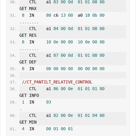
    CTL    a1 
83
00
0d
01
01
08
00
GET MAX 
8
  IN     
80
 c6 
13
00
  a0 
18
0b
00
........
    CTL    a1 
84
00
0d
01
01
08
00
GET RES 
8
  IN     
10
0e
00
00
10
0e
00
00
........
    CTL    a1 
87
00
0d
01
01
08
00
GET DEF 
8
  IN     
00
00
00
00
00
00
00
00
//CT_PANTILT_RELATIVE_CONTROL
    CTL    a1 
86
00
0e
01
01
01
00
GET INFO
1
  IN     
03
.
    CTL    a1 
82
00
0e
01
01
04
00
GET MIN 
4
  IN     
00
01
00
01
....