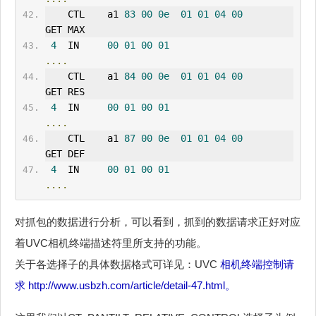
    CTL    a1 
83
00
0e
01
01
04
00
GET MAX 
4
  IN     
00
01
00
01
....
    CTL    a1 
84
00
0e
01
01
04
00
GET RES 
4
  IN     
00
01
00
01
....
    CTL    a1 
87
00
0e
01
01
04
00
GET DEF 
4
  IN     
00
01
00
01
....
对抓包的数据进行分析，可以看到，抓到的数据请求正好对应
着UVC相机终端描述符里所支持的功能。
关于各选择子的具体数据格式可详见：UVC
相机终端控制请
求
http://www.usbzh.com/article/detail-47.html。