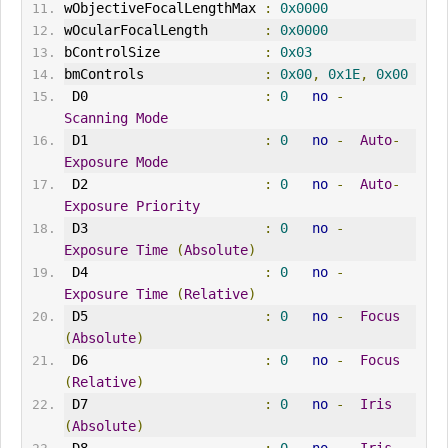
wObjectiveFocalLengthMax 
:
0x0000
wOcularFocalLength       
:
0x0000
bControlSize             
:
0x03
bmControls               
:
0x00
,
0x1E
,
0x00
 D0                      
:
0
no
-
Scanning
Mode
 D1                      
:
0
no
-
Auto
-
Exposure
Mode
 D2                      
:
0
no
-
Auto
-
Exposure
Priority
 D3                      
:
0
no
-
Exposure
Time
(
Absolute
)
 D4                      
:
0
no
-
Exposure
Time
(
Relative
)
 D5                      
:
0
no
-
Focus
(
Absolute
)
 D6                      
:
0
no
-
Focus
(
Relative
)
 D7                      
:
0
no
-
Iris
(
Absolute
)