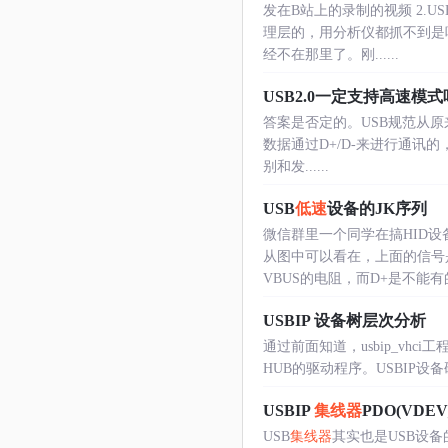
发在B站上的录制的视频 2.USB
理层的，用分析仪都抓不到是
经不在那里了。刚......
USB2.0一定支持高速模
答案是否定的。USB规范从原来的
数据通过D+/D-来进行通讯
别和发......
USB
低速
设备的JK序列
微信群里一个同学在搞HID
从图中可以看在，上面的信号是
VBUS的电阻，而D+是不能有的。
USBIP 设备树层次分析
通过前面知道，usbip_vhc
HUB的驱动程序。USBIP设备硬件ID名称
USBIP
集线器
PDO(VDE
USB
集线器
其实也是USB设备