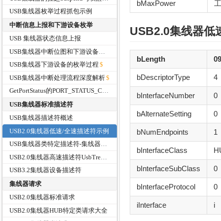
bMaxPower
工
USB集线器枚举过程抓包示例
中断信息上报和下游设备枚举
USB2.0
集线器
低
USB 集线器状态信息上报
USB集线器中断位图和下游设备的枚举
bLength
0
USB集线器下游设备的枚举过程
bDescriptorType
4
USB集线器中断处理流程深度解析
GetPortStatus的PORT_STATUS_CONNECT和PORT_STATUS_ENABLE
bInterfaceNumber
0
USB集线器标准描述符
bAlternateSetting
0
USB集线器描述符概述
USB2.0集线器低速/全速描述符示例
bNumEndpoints
1
USB集线器类特定描述符-集线器类描述符
bInterfaceClass
H
USB2.0集线器高速描述符UsbTreeViewer解析示例
bInterfaceSubClass
0
USB3.2集线器设备描述符
集线器请求
bInterfaceProtocol
0
USB2.0集线器标准请求
iInterface
i
USB2.0集线器HUB特定类请求大全