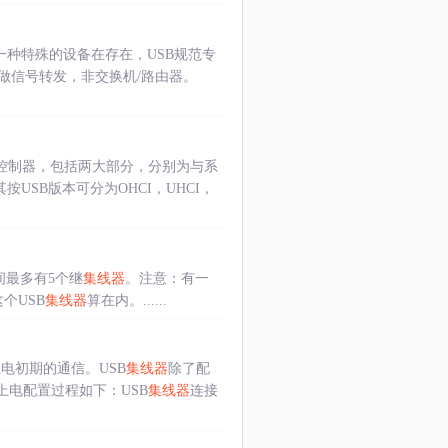
一种特殊的设备在存在，USB规范专
做信号转发，非交换机/路由器。
USB控制器，包括两大部分，分别为与系
按USB版本可分为OHCI，UHCI，
间最多有5个继
集线器
。注意：有一
个USB
集线器
算在内。......
电初期的通信。USB
集线器
除了配
上电配置过程如下：USB
集线器
连接