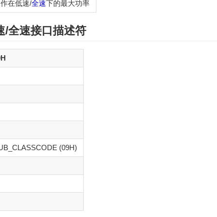
作在低速/
全速
下的最大功率
速/全速
接口描述符
9H
UB_CLASSCODE (09H)