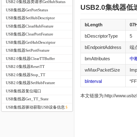
USB2.0集线器类请求GetHubStatus
USB2.0集线器低
USB集线器GetPortStatus
USB集线器SetHubDescriptor
bLength
07
USB集线器ClearHubFeature
USB集线器ClearPortFeature
bDescriptorType
5
USB集线器GetHubDescriptor
bEndpointAddress
端
USB集线器SetPortFeature
bmAttributes
中
USB2.0集线器ClearTTBuffer
USB2.0集线器ResetTT
wMaxPacketSize
Imp
USB2.0集线器Stop_TT
bInterval
“FF
USB2.0集线器SetHubFeature
USB集线器复位端口
本文链接为:http://www.usb
USB集线器Get_TT_State
USB集线器驱动获取USB设备信息