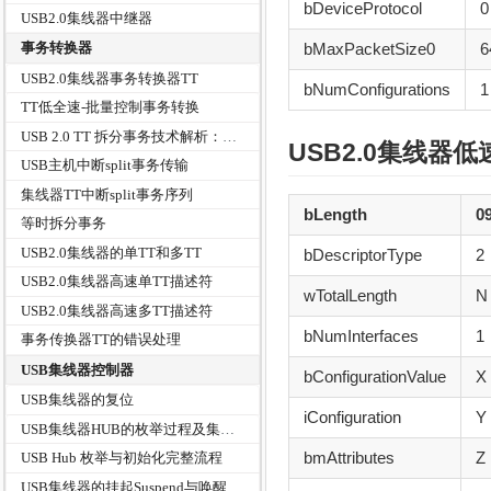
bDeviceProtocol
0
USB2.0集线器中继器
事务转换器
bMaxPacketSize0
6
USB2.0集线器事务转换器TT
bNumConfigurations
1
TT低全速-批量控制事务转换
USB 2.0 TT 拆分事务技术解析：原理、计算与设计逻辑
USB2.0
集线器
低速
USB主机中断split事务传输
集线器TT中断split事务序列
bLength
0
等时拆分事务
USB2.0集线器的单TT和多TT
bDescriptorType
2
USB2.0集线器高速单TT描述符
wTotalLength
N
USB2.0集线器高速多TT描述符
bNumInterfaces
1
事务传换器TT的错误处理
USB集线器控制器
bConfigurationValue
X
USB集线器的复位
iConfiguration
Y
USB集线器HUB的枚举过程及集线器状态
bmAttributes
Z
USB Hub 枚举与初始化完整流程
USB集线器的挂起Suspend与唤醒Resume