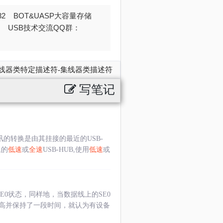
032 BOT&UASP大容量存储
376 USB技术交流QQ群：
集线器类特定描述符-集线器类描述符
写笔记
讯的转换是由其挂接的最近的USB-
上的
低速
或
全速
USB-HUB,使用
低速
或
E0状态，同样地，当数据线上的SE0
高并保持了一段时间，就认为有设备