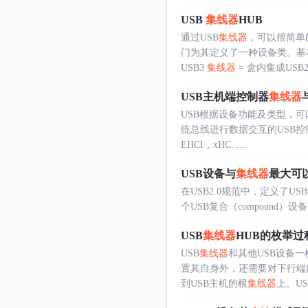
USB
集线器
HUB
通过USB
集线器
，可以很简单
门为其定义了一种设备类。基
USB3
集线器
= 盒内集成USB2..
USB主机端控制器
集线器
USB根据设备功能及类型，可以
统总线进行数据交互的USB控
EHCI，xHC......
USB设备与
集线器
最大可
在USB2.0规范中，定义了US
个USB复合（compound）
USB
集线器
HUB的枚举过
USB
集线器
和其他USB设备
置其自身外，还需要对下行端口
到USB主机的根
集线器
上。USB.