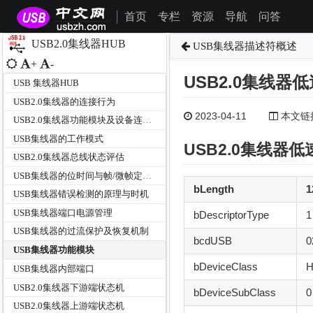
首页
专栏
资源
导航
问答
|
USB2.0集线器HUB
USB集线器描述符概述
+
-
USB2.0集线器
USB 集线器HUB
USB2.0集线器的连接行为
2023-04-11
本文链接为
USB2.0集线器功能模块及设备连接路由
USB集线器的工作模式
USB2.0
集线器
低速
USB2.0集线器总线状态评估
USB集线器的位时间与帧/微帧定时器
bLength
1
USB集线器错误检测的原理与时机
USB集线器端口电源管理
bDescriptorType
1
USB集线器的过流保护及恢复机制
bcdUSB
0
USB集线器功能模块
bDeviceClass
H
USB集线器内部端口
USB2.0集线器下游端状态机
bDeviceSubClass
0
USB2.0集线器上游端状态机