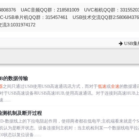
808376 UAC音频QQ群：218581009 UVC相机QQ群：331552
STC-USB单片机QQ群：315457461 USB技术交流QQ群2:580684
流3:1031974172
USB
UB的数据传输
器
之间只通过USB使用USB高速通讯讯方式，而对于
低速
或
全速
的数据通
对于USB高速设备和USB高速HUB,使用高速通讯。对于连接到高速HUB
....
检测机制及断开过程
D-数据线上的下拉电阻起作用，使得两者都在低电平;主机端看来就是个S
机认为是断开状态。设备连接到主机时：当主机检到某一个数据线电平拉
状态以复位设备......