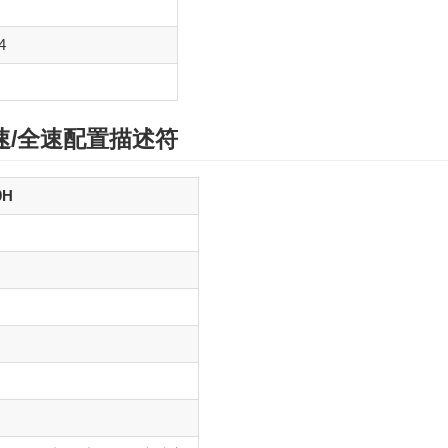
4
/
全速
配置描述符
9H