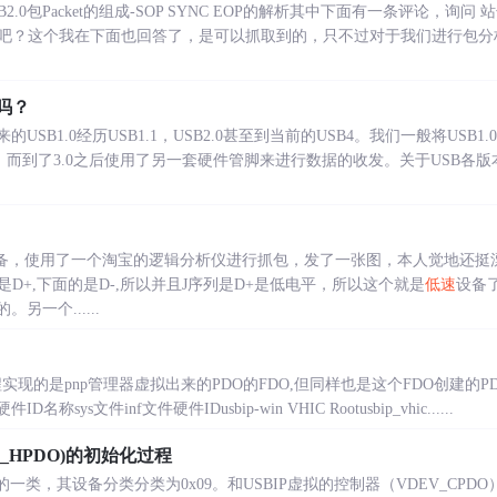
2.0包Packet的组成-SOP SYNC EOP的解析其中下面有一条评论，询问 站
吧？这个我在下面也回答了，是可以抓取到的，只不过对于我们进行包分
式吗？
USB1.0经历USB1.1，USB2.0甚至到当前的USB4。我们一般将USB1.
的，而到了3.0之后使用了另一套硬件管脚来进行数据的收发。关于USB各
设备，使用了一个淘宝的逻辑分析仪进行抓包，发了一张图，本人觉地还挺
D+,下面的是D-,所以并且J序列是D+是低电平，所以这个就是
低速
设备
另一个......
i工程实现的是pnp管理器虚拟出来的PDO的FDO,但同样也是这个FDO创建的
sys文件inf文件硬件IDusbip-win VHIC Rootusbip_vhic......
V_HPDO)的初始化过程
的一类，其设备分类分类为0x09。和USBIP虚拟的控制器（VDEV_CPD