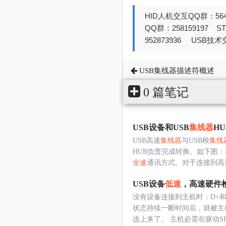
HID人机交互QQ群：564
QQ群：258159197 
952873936 USB技术交
USB集线器描述符概述
0 篇笔记
USB设备和USB
集线器
H
USB高速
集线器
与USB根
集线
HUB负责完成转换。如下图：
全速
通讯方式。对于连接到高速..
USB设备
低速
，高速硬件
没有设备连接到主机时：D+和
状态持续一断时间后，就被主
连上来了。 主机必需在驱动SE0