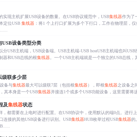
的实现主机扩展USB设备的数量。在USB协议规范中，USB
集线器
作为了
本定位USB
集线器
：将1 个上行口扩展为多个下行口，工作在物理层，仅
....
与USB设备类型分类
分USB主机端，USB设备端。USB主机端-USB hostUSB主机端也叫
制器和USB总线的根
集线器
。一个USB主机端就是一个独立的USB总线，其
以级联多少层
B设备与
集线器
最大可以级联7层（包括根
集线器
），即根
集线器
之设备之
设备，其本身是一个USB
集线器
并接连1个或多个USB功能设备，这里需要将这
程及
集线器
状态
一样，都需要在上电时进行配置。在USB协议中，使用默认的端0点。进行上
连接的其他USB设备进行识别。USB
集线器
HUB枚举过程USB
集线器
的
.....