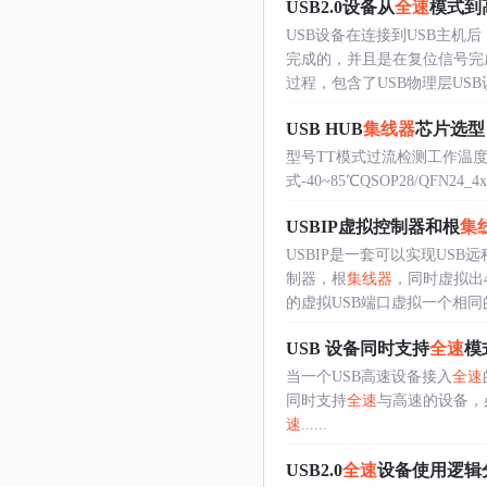
USB2.0设备从
全速
模式到
USB设备在连接到USB主机
完成的，并且是在复位信号完
过程，包含了USB物理层USB识别和
USB HUB
集线器
芯片选型
型号TT模式过流检测工作温度封装 CH3
式-40~85℃QSOP28/QFN24_4x4 
USBIP虚拟控制器和根
集
USBIP是一套可以实现US
制器，根
集线器
，同时虚拟出
的虚拟USB端口虚拟一个相同的设
USB 设备同时支持
全速
模
当一个USB高速设备接入
全速
同时支持
全速
与高速的设备，必须有
速
......
USB2.0
全速
设备使用逻辑分析