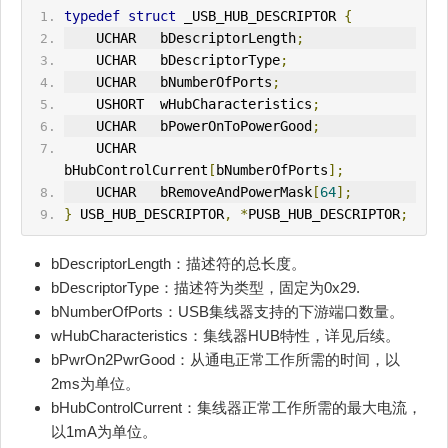
typedef
struct
 _USB_HUB_DESCRIPTOR 
{
    UCHAR   bDescriptorLength
;
    UCHAR   bDescriptorType
;
    UCHAR   bNumberOfPorts
;
    USHORT  wHubCharacteristics
;
    UCHAR   bPowerOnToPowerGood
;
    UCHAR   
bHubControlCurrent
[
bNumberOfPorts
];
    UCHAR   bRemoveAndPowerMask
[
64
];
}
 USB_HUB_DESCRIPTOR
,
*
PUSB_HUB_DESCRIPTOR
;
bDescriptorLength：描述符的总长度。
bDescriptorType：描述符为类型，固定为0x29.
bNumberOfPorts：USB集线器支持的下游端口数量。
wHubCharacteristics：集线器HUB特性，详见后续。
bPwrOn2PwrGood：从通电正常工作所需的时间，以
2ms为单位。
bHubControlCurrent：集线器正常工作所需的最大电流，
以1mA为单位。