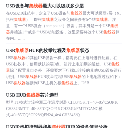
USB设备与
集线器
最大可以级联多少层
在USB2.0规范中，定义了USB设备与
集线器
最大可以级联7层（包
括根
集线器
），即根
集线器
之设备之间最多有5个继
集线器
。注
意：有一个USB复合（compound）设备，其本身是一个USB
集线
器
并接连1个或多个USB功能设备，这里需要将这个USB
集线器
算
在内。......
USB
集线器
HUB的枚举过程及
集线器
状态
USB
集线器
和其他USB设备一样，都需要在上电时进行配置。在
USB协议中，使用默认的端0点。进行上电初期的通信。USB
集线
器
除了配置其自身外，还需要对下行端口连接的其他USB设备进行
识别。USB
集线器
HUB枚举过程USB
集线器
的上电配置过程如下：
USB
集线器
连接到USB主机的根
集线器
上。USB......
USB HUB
集线器
芯片选型
型号TT模式过流检测工作温度封装 CH334GSTT--40~85℃SOP16
CH334RMTT--40~85℃QSOP16 CH334U/FMTTGANG模
式-40~85℃QSOP28/QFN24_4x4 CH334S/Q......
USBIP虚拟控制器和根
集线器
HUB的设备信息分析