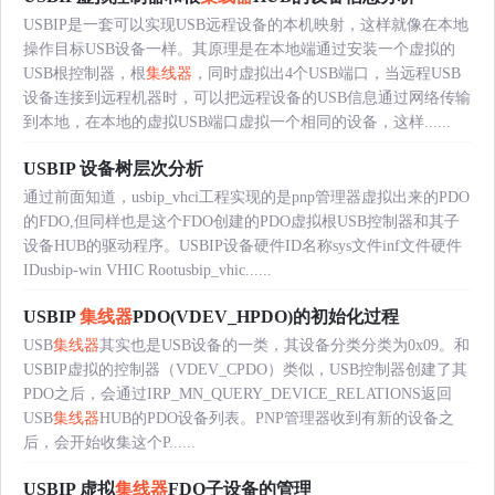
USBIP是一套可以实现USB远程设备的本机映射，这样就像在本地
操作目标USB设备一样。其原理是在本地端通过安装一个虚拟的
USB根控制器，根
集线器
，同时虚拟出4个USB端口，当远程USB
设备连接到远程机器时，可以把远程设备的USB信息通过网络传输
到本地，在本地的虚拟USB端口虚拟一个相同的设备，这样......
USBIP 设备树层次分析
通过前面知道，usbip_vhci工程实现的是pnp管理器虚拟出来的PDO
的FDO,但同样也是这个FDO创建的PDO虚拟根USB控制器和其子
设备HUB的驱动程序。USBIP设备硬件ID名称sys文件inf文件硬件
IDusbip-win VHIC Rootusbip_vhic......
USBIP
集线器
PDO(VDEV_HPDO)的初始化过程
USB
集线器
其实也是USB设备的一类，其设备分类分类为0x09。和
USBIP虚拟的控制器（VDEV_CPDO）类似，USB控制器创建了其
PDO之后，会通过IRP_MN_QUERY_DEVICE_RELATIONS返回
USB
集线器
HUB的PDO设备列表。PNP管理器收到有新的设备之
后，会开始收集这个P......
USBIP 虚拟
集线器
FDO子设备的管理