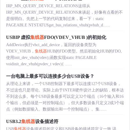
IRP_MN_QUERY_DEVICE_RELATIONS这得从
IRP_MN_QUERY_DEVICE_RELATIONS来谈起，好像有点看的不
是很明白。先把上一节的代码复制过来，看一下：static
PAGEABLE NTSTATUSget_bus_relations_vhub(pvhub_d......
USBIP 虚拟
集线器
FDO(VDEV_VHUB )的初始化
AddDevice执行vhci_add_device，返回的设备类型为
VDEV_VHUB，
集线器
HUB的FDO类型。然后初始化HUB的FDO,
使用init_dev_vhub(vdev);函数实现static PAGEABLE
voidinit_dev_vhub(pvdev_t vdev){ ......
一台电脑上最多可以连接多少台USB设备？
从理论上来讲，一个USB控制器下最多可以连接127个USB设备，
不过这也只是理论。实际上由于INTER硬件设计上的缺陷，根本达
不到这么多。每个USB设备最多可以定义32个端点（16个输入和16
个输出，但必须是一对控制端点），但大多数设备只定义2或3个端
点（例如数据输入、数据输出和一个控制端点）。集......
USB3.2
集线器
设备描述符
USB
集线器
设备描述符的定义和USB设备的描述符定义一致,详