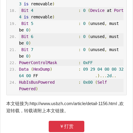
3
is
 removable
)
Bit
4
:
0
(
Device
 at 
Port
4
is
 removable
)
Bit
5
:
0
(
unused
,
 must 
be 
0
)
Bit
6
:
0
(
unused
,
 must 
be 
0
)
Bit
7
:
0
(
unused
,
 must 
be 
0
)
PowerControlMask
:
0xFF
Data
(
HexDump
)
:
09
29
04
00
00
32
64
00
 FF                        
.)...
2d
..
HubIsBusPowered
:
0x00
(
Self
Powered
)
本文链接为:http://www.usbzh.com/article/detail-1156.html ,欢
迎转载，转载请附上本文链接。
￥打赏