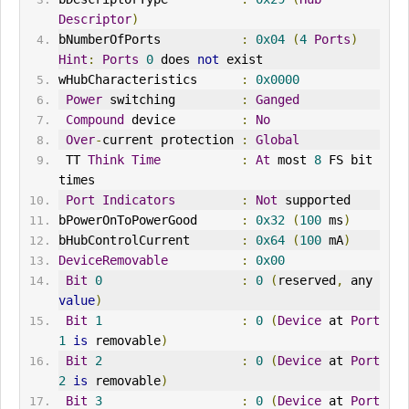
Descriptor
)
bNumberOfPorts           
:
0x04
(
4
Ports
)
Hint
:
Ports
0
 does 
not
 exist
wHubCharacteristics      
:
0x0000
Power
 switching         
:
Ganged
Compound
 device         
:
No
Over
-
current protection 
:
Global
 TT 
Think
Time
:
At
 most 
8
 FS bit 
times
Port
Indicators
:
Not
 supported
bPowerOnToPowerGood      
:
0x32
(
100
 ms
)
bHubControlCurrent       
:
0x64
(
100
 mA
)
DeviceRemovable
:
0x00
Bit
0
:
0
(
reserved
,
 any 
value
)
Bit
1
:
0
(
Device
 at 
Port
1
is
 removable
)
Bit
2
:
0
(
Device
 at 
Port
2
is
 removable
)
Bit
3
:
0
(
Device
 at 
Port