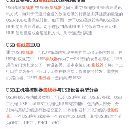
USB设备和USB
集线器
HUB的数据传输
USB高速
集线器
与USB根
集线器
之间只通过USB使用USB高速通讯
讯方式，而对于低速或全速的数据通讯的转换是由其挂接的最近的
USB-HUB负责完成转换。如下图：对于USB高速设备和USB高速
HUB,使用高速通讯。对于连接到高速HUB上的低速或全速USB-
HUB,使用低速或全速通讯方式。对于连接到高速......
USB
集线器
HUB
通过USB
集线器
，可以很简单的实现主机扩展USB设备的数量。在
USB协议规范中，USB
集线器
作为了一种特殊的设备在存在，USB
规范专门为其定义了一种设备类。基本定位USB
集线器
：将1 个上
行口扩展为多个下行口，工作在物理层，仅做信号转发，非交换
机/路由器。USB3
集线器
= 盒内集成USB2......
USB主机端控制器
集线器
与USB设备类型分类
USB根据设备功能及类型，可以分USB主机端，USB设备端。USB
主机端-USB hostUSB主机端也叫USB控制器，包括两大部分，分
别为与系统总线进行数据交互的USB控制器和USB总线的根
集线
器
。一个USB主机端就是一个独立的USB总线，其按USB版本可分
为OHCI，UHCI，EHCI，xHC......