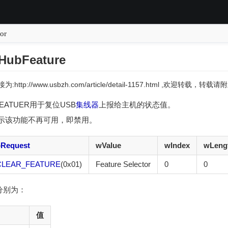
or
ubFeature
:http://www.usbzh.com/article/detail-1157.html ,欢迎转载，
FEATUER用于复位USB
集线器
上报给主机的状态值。
示该功能不再可用，即禁用。
b
Request
wValue
wIndex
wLeng
CLEAR_FEATURE
(0x01)
Feature Selector
0
0
种，分别为：
值