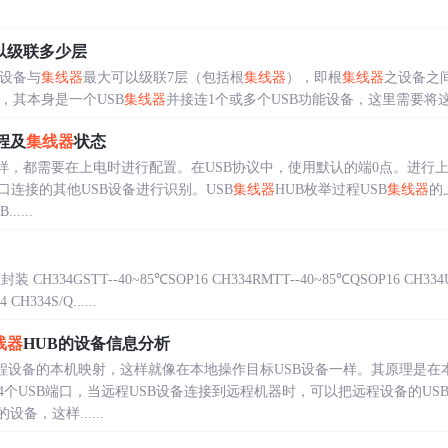
以级联多少层
B设备与
集线器
最大可以级联7层（包括根
集线器
），即根
集线器
之设备之
设备，其本身是一个USB
集线器
并接连1个或多个USB功能设备，这里需要将这
程及
集线器
状态
一样，都需要在上电时进行配置。在USB协议中，使用默认的端0点。进行上
连接的其他USB设备进行识别。USB
集线器
HUB枚举过程USB
集线器
的
.....
34GSTT--40~85℃SOP16 CH334RMTT--40~85℃QSOP16 CH33
CH334S/Q......
线器
HUB的设备信息分析
B远程设备的本机映射，这样就像在本地操作目标USB设备一样。其原理是在
4个USB端口，当远程USB设备连接到远程机器时，可以把远程设备的U
备，这样......