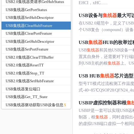
USB2.0集线器类请求GetHubStatus
EHCI，xHC......
USB集线器GetPortStatus
USB设备与
集线器
最大可
USB集线器SetHubDescriptor
在USB2.0规范中，定义了US
USB集线器ClearHubFeature
个USB复合（compound）
USB集线器ClearPortFeature
USB集线器GetHubDescriptor
USB
集线器
HUB的枚举过
USB集线器SetPortFeature
USB
集线器
和其他USB设备
置其自身外，还需要对下行端口
USB2.0集线器ClearTTBuffer
到USB主机的根
集线器
上。USB.
USB2.0集线器ResetTT
USB2.0集线器Stop_TT
USB HUB
集线器
芯片选型
USB2.0集线器SetHubFeature
型号TT模式过流检测工作温度封装 CH3
USB集线器复位端口
式-40~85℃QSOP28/QFN24_4x4 
USB集线器Get_TT_State
USBIP虚拟控制器和根
集
USB集线器驱动获取USB设备信息
USBIP是一套可以实现US
制器，根
集线器
，同时虚拟出
的虚拟USB端口虚拟一个相同的设