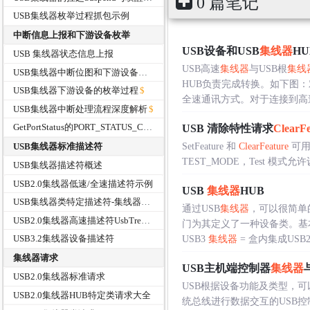
0 篇笔记
USB集线器枚举过程抓包示例
中断信息上报和下游设备枚举
USB设备和USB
集线器
H
USB 集线器状态信息上报
USB高速
集线器
与USB根
集线
USB集线器中断位图和下游设备的枚举
HUB负责完成转换。如下图：对
USB集线器下游设备的枚举过程
全速通讯方式。对于连接到高速..
USB集线器中断处理流程深度解析
GetPortStatus的PORT_STATUS_CONNECT和PORT_STATUS_ENABLE
USB 清除特性请求
ClearFe
USB集线器标准描述符
SetFeature 和
ClearFeature
可用
TEST_MODE，Test 模式允
USB集线器描述符概述
USB2.0集线器低速/全速描述符示例
USB
集线器
HUB
USB集线器类特定描述符-集线器类描述符
通过USB
集线器
，可以很简单
USB2.0集线器高速描述符UsbTreeViewer解析示例
门为其定义了一种设备类。基
USB3.2集线器设备描述符
USB3
集线器
= 盒内集成USB2..
集线器请求
USB主机端控制器
集线器
USB2.0集线器标准请求
USB根据设备功能及类型，可以
USB2.0集线器HUB特定类请求大全
统总线进行数据交互的USB控