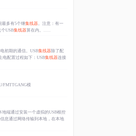
间最多有5个继
集线器
。注意：有一
个USB
集线器
算在内。......
电初期的通信。USB
集线器
除了配
上电配置过程如下：USB
集线器
连接
4U/FMTTGANG模
本地端通过安装一个虚拟的USB根控
SB信息通过网络传输到本地，在本地