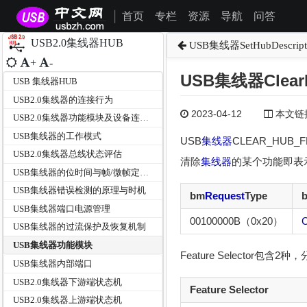
首页
专栏
资源
导航
问答
|
USB2.0集线器HUB
USB集线器SetHubDescript
+
-
USB集线器ClearH
USB 集线器HUB
USB2.0集线器的连接行为
2023-04-12
本文链接为
USB2.0集线器功能模块及设备连接路由
USB集线器的工作模式
USB
集线器
CLEAR_HUB_
USB2.0集线器总线状态评估
清除
集线器
的某个功能即表
USB集线器的位时间与帧/微帧定时器
USB集线器错误检测的原理与时机
bm
Request
Type
USB集线器端口电源管理
00100000B（0x20）
USB集线器的过流保护及恢复机制
USB集线器功能模块
Feature Selector包含2
USB集线器内部端口
USB2.0集线器下游端状态机
Feature Selector
USB2.0集线器上游端状态机