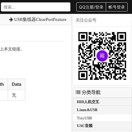
QQ注册/登录
帐号登录
USB集线器ClearPortFeature
关注公众号
转载请附上本文链接。
th
Data
分类导航
无
HID人机交互
Linux&USB
TinyUSB
UAC音频