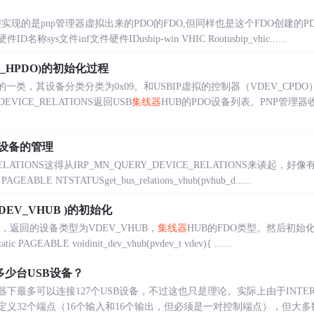
i工程实现的是pnp管理器虚拟出来的PDO的FDO,但同样也是这个FDO创建的
sys文件inf文件硬件IDusbip-win VHIC Rootusbip_vhic......
V_HPDO)的初始化过程
的一类，其设备分类分类为0x09。和USBIP虚拟的控制器（VDEV_CPD
EVICE_RELATIONS返回USB
集线器
HUB的PDO设备列表。PNP管理
子设备的管理
E_RELATIONS这得从IRP_MN_QUERY_DEVICE_RELATIONS来
LE NTSTATUSget_bus_relations_vhub(pvhub_d......
VDEV_VHUB )的初始化
device，返回的设备类型为VDEV_VHUB，
集线器
HUB的FDO类型。然后初始化
ic PAGEABLE voidinit_dev_vhub(pvdev_t vdev){ ......
少台USB设备？
器下最多可以连接127个USB设备，不过这也只是理论。实际上由于INT
定义32个端点（16个输入和16个输出，但必须是一对控制端点），但大