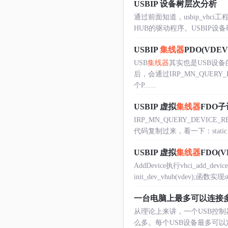
USBIP 设备树层次分析
通过前面知道，usbip_vhc
HUB的驱动程序。USBIP设备硬件ID名称
USBIP
集线器
PDO(VDE
USB
集线器
其实也是USB设备
后，会通过IRP_MN_QUERY_D
个P......
USBIP 虚拟
集线器
FDO
IRP_MN_QUERY_DEVIC
代码复制过来，看一下：static PAGEAB
USBIP 虚拟
集线器
FDO(
AddDevice执行vhci_add_
init_dev_vhub(vdev);函数实现stat
一台电脑上最多可以连接多
从理论上来讲，一个USB控制
么多。每个USB设备最多可以