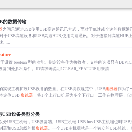
UB的数据传输
器
之间只通过USB使用USB高速通讯讯方式，而对于低速或全速的数据通
于USB高速设备和USB高速HUB,使用高速通讯。对于连接到高速HUB上
....
ature
于设置 boolean 型的功能。指定设备作为接收者，支持的选项只有DEVICE_
许设备到处多种条件。ID请求码说明1CLEAR_FEATURE用来清......
的实现主机扩展USB设备的数量。在USB协议规范中，USB
集线器
作为了
本定位USB
集线器
：将1 个上行口扩展为多个下行口，工作在物理层，仅
....
与USB设备类型分类
分USB主机端，USB设备端。USB主机端-USB hostUSB主机端也叫
制器和USB总线的根
集线器
。一个USB主机端就是一个独立的USB总线，其