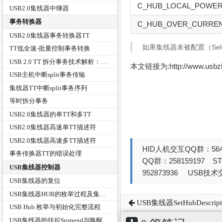
C_HUB_LOCAL_POWER
USB2.0集线器中继器
事务转换器
C_HUB_OVER_CURREN
USB2.0集线器事务转换器TT
如果集线器未被配置（Sele
TT低全速-批量控制事务转换
USB 2.0 TT 拆分事务技术解析：原理、计算与设计逻辑
本文链接为:http://www.usb
USB主机中断split事务传输
集线器TT中断split事务序列
等时拆分事务
USB2.0集线器的单TT和多TT
USB2.0集线器高速单TT描述符
USB2.0集线器高速多TT描述符
HID人机交互QQ群：564
事务传换器TT的错误处理
QQ群：258159197 
USB集线器控制器
952873936 USB技术交
USB集线器的复位
USB集线器HUB的枚举过程及集线器状态
USB集线器SetHubDescript
USB Hub 枚举与初始化完整流程
USB集线器的挂起Suspend与唤醒Resume