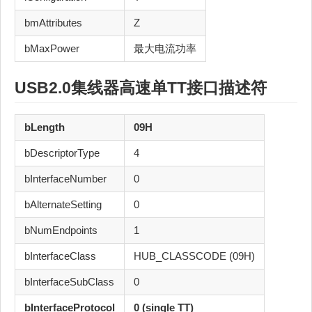
bmAttributes
Z
bMaxPower
最大电流功率
USB2.0
集线器
高速
单TT
接口描述符
bLength
09H
bDescriptorType
4
bInterfaceNumber
0
bAlternateSetting
0
bNumEndpoints
1
bInterfaceClass
HUB_CLASSCODE (09H)
bInterfaceSubClass
0
bInterfaceProtocol
0 (single TT)