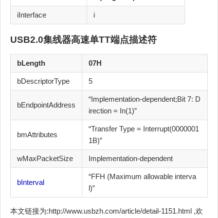
iInterface
i
USB2.0集线器高速单TT
端点描述符
bLength
07H
bDescriptorType
5
“Implementation-dependent;Bit 7: D
bEndpointAddress
irection = In(1)”
“Transfer Type = Interrupt(0000001
bmAttributes
1B)”
wMaxPacketSize
Implementation-dependent
“FFH (Maximum allowable interva
bInterval
l)”
本文链接为:http://www.usbzh.com/article/detail-1151.html ,欢