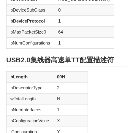
bDeviceSubClass
0
bDeviceProtocol
1
bMaxPacketSize0
64
bNumConfigurations
1
USB2.0
集线器
高速
单TT
配置描述符
bLength
09H
bDescriptorType
2
wTotalLength
N
bNumInterfaces
1
bConfigurationValue
X
iConfiguration
Y