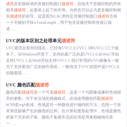
述符
是前接标准的音频控制接口
描述符
，后续关于音频控制的所有
相关
描述符
，起着承上起下的作用。当然也可以认为是音频控制相
关
描述符
的前导。这是因为UAC类特定音频控制接口
描述符
含有
一个关键的字段wTotalLength，用于包含音频控制所有接口描
述......
UVC的版本区别之处理单元
描述符
UVC规范自发布到现在，已经有UVC1.0,UVC1.1和UVC1.5三个版
本了。在Windows环境下，支持的最广泛的是UVC1.0,从Win7开始
支持UVC1.1,从Win8开始支持UVC1.5.我们常用的UVC摄像头一般
为了支持更加广泛的操作系统，一般情况下UVC的固件是UVC1.0,
但随着固......
UVC 颜色匹配
描述符
颜色匹配
描述符
是一个可选
描述符
，这是一个与图像成像时色域相
关的参数。对于未压缩的视频格式，必须使用颜色匹配
描述符
bt709是srgb色域。色域是对一种颜色进行编码的方法，也指一个技
术系统能够产生的颜色的总和。在计算机图形处理中，色域是颜色
的某个完全的子集。颜色子集最常见的应用是用来精确地代表
一......