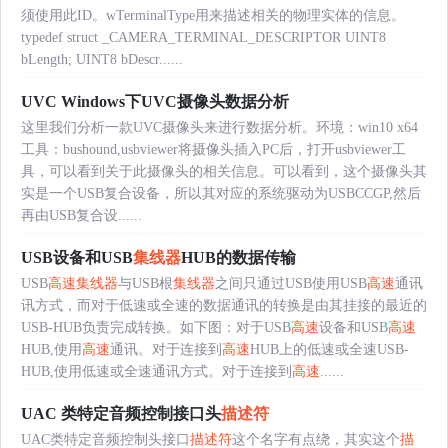
须使用此ID。wTerminalType用来描述相关的物理实体的信息。
typedef struct _CAMERA_TERMINAL_DESCRIPTOR UINT8
bLength; UINT8 bDescr......
UVC Windows下UVC摄像头数据分析
这里我们分析一款UVC摄像头来进行数据分析。环境：win10 x64
工具：bushound,usbviewer将摄像头插入PC后，打开usbviewer工
具，可以看到关于此摄像头的相关信息。可以看到，这个摄像头其
实是一个USB复合设备，所以其对应的系统驱动为USBCCGP,然后
再由USB复合设......
USB设备和USB
集线器
HUB的数据传输
USB
高速
集线器
与USB根
集线器
之间只通过USB使用USB
高速
通讯
讯方式，而对于低速或全速的数据通讯的转换是由其挂接的最近的
USB-HUB负责完成转换。如下图：对于USB
高速
设备和USB
高速
HUB,使用
高速
通讯。对于连接到
高速
HUB上的低速或全速USB-
HUB,使用低速或全速通讯方式。对于连接到
高速
......
UAC 类特定音频控制接口头
描述符
UAC类特定音频控制头接口
描述符
这个名字有点绕，其实这个
描