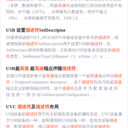
（令牌，数据和握手），而超
高速
对这相同的三部分的使用是不相
同的。对于输（OUTs），令牌被列入数据包；而对于输入
（INs），令牌则被握手所取代。USB 2.0......
USB 设置
描述符
SetDescriptor
ID请求码说明7SET_DESCRIPTOR修改设备中有关的
描述符
，或
者增加新的
描述符
SetDescriptoret用于设置USB的
描述符
，在
SetDescriptor请求的数据阶段，主机将向USB设备发送指定的
描述
符
类型 。bmRequestType(1)bRequest（1）wValue（2）w......
USB超
高速
超
高速
端点伴随
描述符
在接口中描述的每个超
高速
端点都紧跟着一个超
高速
端点伴侣
描述
符
（ EndpointCompanion descriptor）。这个
描述符
包含只给超
高速
端点定义的附加端点特性。这个
描述符
总是 作 为 配 置 描 述 符
信 息 的 一 部 分 在GetDescriptor(Configuration) ......
UVC
描述符
及
描述符
布局
USB设备的
描述符
用于向主机报告其设备的属性信息，UVC设备属
于USB设备的一种，故和通用的USB设备一样，也包含设备
描述
符
、配置
描述符
、接口
描述符
、端点
描述符
和字符串
描述符
。