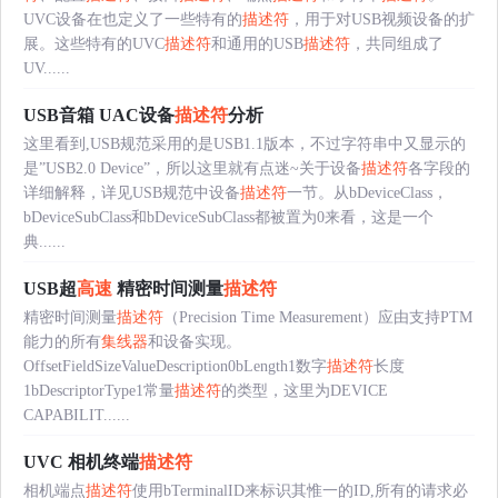
UVC设备在也定义了一些特有的
描述符
，用于对USB视频设备的扩
展。这些特有的UVC
描述符
和通用的USB
描述符
，共同组成了
UV......
USB音箱 UAC设备
描述符
分析
这里看到,USB规范采用的是USB1.1版本，不过字符串中又显示的
是”USB2.0 Device”，所以这里就有点迷~关于设备
描述符
各字段的
详细解释，详见USB规范中设备
描述符
一节。从bDeviceClass，
bDeviceSubClass和bDeviceSubClass都被置为0来看，这是一个
典......
USB超
高速
精密时间测量
描述符
精密时间测量
描述符
（Precision Time Measurement）应由支持PTM
能力的所有
集线器
和设备实现。
OffsetFieldSizeValueDescription0bLength1数字
描述符
长度
1bDescriptorType1常量
描述符
的类型，这里为DEVICE
CAPABILIT......
UVC 相机终端
描述符
相机端点
描述符
使用bTerminalID来标识其惟一的ID,所有的请求必