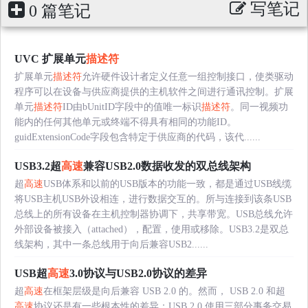
写笔记
0 篇笔记
UVC 扩展单元
描述符
扩展单元
描述符
允许硬件设计者定义任意一组控制接口，使类驱动
程序可以在设备与供应商提供的主机软件之间进行通讯控制。扩展
单元
描述符
ID由bUnitID字段中的值唯一标识
描述符
。同一视频功
能内的任何其他单元或终端不得具有相同的功能ID。
guidExtensionCode字段包含特定于供应商的代码，该代......
USB3.2超
高速
兼容USB2.0数据收发的双总线架构
超
高速
USB体系和以前的USB版本的功能一致，都是通过USB线缆
将USB主机USB外设相连，进行数据交互的。所与连接到该条USB
总线上的所有设备在主机控制器协调下，共享带宽。USB总线允许
外部设备被接入（attached），配置，使用或移除。USB3.2是双总
线架构，其中一条总线用于向后兼容USB2......
USB超
高速
3.0协议与USB2.0协议的差异
超
高速
在框架层级是向后兼容 USB 2.0 的。然而， USB 2.0 和超
高速
协议还是有一些根本性的差异：USB 2.0 使用三部分事务交易