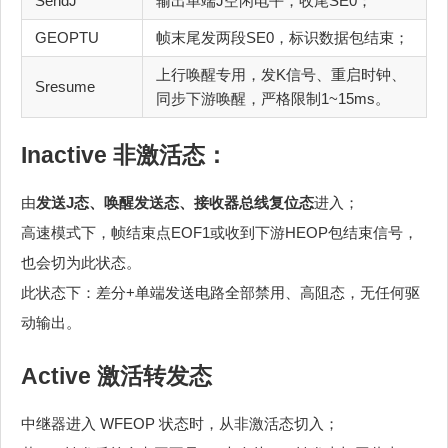
SendJ
输出单端J空闲电平，收尾SE0；
GEOPTU
帧末尾发两段SE0，标识数据包结束；
上行唤醒专用，发K信号、重启时钟、
Sresume
同步下游唤醒，严格限制1~15ms。
Inactive 非激活态：
由
发送J态、唤醒发送态、接收器总线复位态
进入；
高速模式下，帧结束点EOF1或收到下游HEOP包结束信号，
也会切为此状态。
此状态下：差分+单端发送电路全部禁用、高阻态，无任何驱
动输出。
Active 激活转发态
中继器进入 WFEOP 状态时，从非激活态切入；