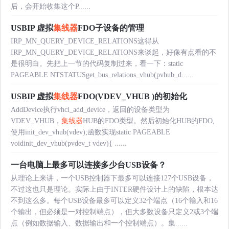
后，会开始收集这个P......
USBIP 虚拟
集线器
FDO子设备的管理
IRP_MN_QUERY_DEVICE_RELATIONS这得从
IRP_MN_QUERY_DEVICE_RELATIONS来谈起，好像有点看的不
是很明白。先把上一节的代码复制过来，看一下：static
PAGEABLE NTSTATUSget_bus_relations_vhub(pvhub_d......
USBIP 虚拟
集线器
FDO(VDEV_VHUB )的初始化
AddDevice执行vhci_add_device，返回的设备类型为
VDEV_VHUB，
集线器
HUB的FDO类型。然后初始化HUB的FDO,
使用init_dev_vhub(vdev);函数实现static PAGEABLE
voidinit_dev_vhub(pvdev_t vdev){ ......
一台电脑上最多可以连接多少台USB设备？
从理论上来讲，一个USB控制器下最多可以连接127个USB设备，
不过这也只是理论。实际上由于INTER硬件设计上的缺陷，根本达
不到这么多。每个USB设备最多可以定义32个端点（16个输入和16
个输出，但必须是一对控制端点），但大多数设备只定义2或3个端
点（例如数据输入、数据输出和一个控制端点）。集......