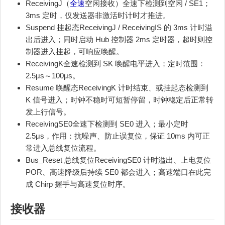
ReceivingJ（
全速
空闲接收）全速下检测到空闲 / SE1；
3ms 定时，仅发送器非激活时计时才推进。
Suspend 挂起态ReceivingJ / ReceivingIS 的 3ms 计时溢
出后进入；同时启动 Hub 控制器 2ms 定时器，超时则控
制器进入挂起，可响应唤醒。
ReceivingK全速检测到 SK 唤醒电平进入；定时范围：
2.5μs～100μs。
Resume 唤醒态ReceivingK 计时结束、或挂起态检测到
K 信号进入；时钟不稳时可短暂停留，时钟稳定后正常转
发上行信号。
ReceivingSE0全速下检测到 SE0 进入；最小定时
2.5μs，作用：抗噪声、防止误复位，保证 10ms 内可正
常进入总线复位流程。
Bus_Reset 总线复位ReceivingSE0 计时溢出、上电复位
POR、高速降级后持续 SE0 都会进入；高速端口在此完
成 Chirp 握手与高速复位时序。
接收器