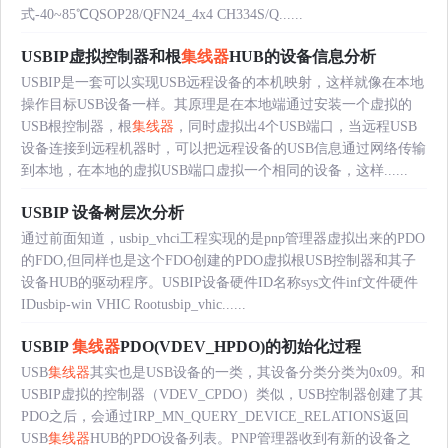
式-40~85℃QSOP28/QFN24_4x4 CH334S/Q......
USBIP虚拟控制器和根
集线器
HUB的设备信息分析
USBIP是一套可以实现USB远程设备的本机映射，这样就像在本地
操作目标USB设备一样。其原理是在本地端通过安装一个虚拟的
USB根控制器，根
集线器
，同时虚拟出4个USB端口，当远程USB
设备连接到远程机器时，可以把远程设备的USB信息通过网络传输
到本地，在本地的虚拟USB端口虚拟一个相同的设备，这样......
USBIP 设备树层次分析
通过前面知道，usbip_vhci工程实现的是pnp管理器虚拟出来的PDO
的FDO,但同样也是这个FDO创建的PDO虚拟根USB控制器和其子
设备HUB的驱动程序。USBIP设备硬件ID名称sys文件inf文件硬件
IDusbip-win VHIC Rootusbip_vhic......
USBIP
集线器
PDO(VDEV_HPDO)的初始化过程
USB
集线器
其实也是USB设备的一类，其设备分类分类为0x09。和
USBIP虚拟的控制器（VDEV_CPDO）类似，USB控制器创建了其
PDO之后，会通过IRP_MN_QUERY_DEVICE_RELATIONS返回
USB
集线器
HUB的PDO设备列表。PNP管理器收到有新的设备之