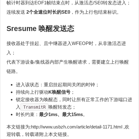
帧计时器到达EOF1帧结束点时，从激活态/SE0转发态进入；
连续发送
2个全速位时长的SE0
，作为上行包结束标识。
Sresume 唤醒发送态
接收器处于挂起、且中继器进入WFEOP时，从非激活态进
入；
代表下游设备/集线器内部产生唤醒请求，需要建立上行唤醒
链路。
进入该状态：重启挂起期间关闭的时钟；
持续向上行驱动
K唤醒信号
；
锁定接收器为唤醒态，同时让所有正常工作的下游端口进
入
唤醒转发态；
TransmitR
时长约束：
最少1ms、最大15ms
。
本文链接为:http://www.usbzh.com/article/detail-1171.html ,欢
迎转载，转载请附上本文链接。