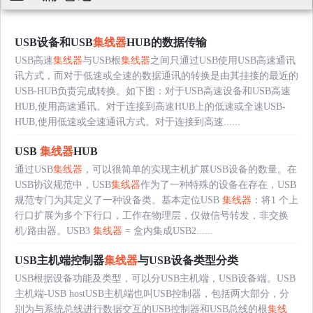
USB设备和USB
集线器
HUB的数据传输
USB高速
集线器
与USB根
集线器
之间只通过USB使用USB高速通讯
讯方式，而对于低速或全速的数据通讯的转换是由其挂接的最近的
USB-HUB负责完成转换。如下图：对于USB高速设备和USB高速
HUB,使用高速通讯。对于连接到高速HUB上的低速或全速USB-
HUB,使用低速或全速通讯方式。对于连接到高速......
USB
集线器
HUB
通过USB
集线器
，可以很简单的实现主机扩展USB设备的数量。在
USB协议规范中，USB
集线器
作为了一种特殊的设备在存在，USB
规范专门为其定义了一种设备类。基本定位USB
集线器
：将1 个上
行口扩展为多个下行口，工作在物理层，仅做信号转发，非交换
机/路由器。USB3
集线器
= 盒内集成USB2......
USB主机端控制器
集线器
与USB设备类型分类
USB根据设备功能及类型，可以分USB主机端，USB设备端。USB
主机端-USB hostUSB主机端也叫USB控制器，包括两大部分，分
别为与系统总线进行数据交互的USB控制器和USB总线的根
集线