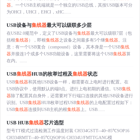
器
。一个USB主机端就是一个独立的USB总线，其按USB版本可分
为OHCI，UHCI，EHCI，xHC......
USB设备与
集线器
最大可以级联多少层
在USB2.0规范中，定义了USB设备与
集线器
最大可以级联7层（包
括根
集线器
），即根
集线器
之设备之间最多有5个继
集线器
。注
意：有一个USB复合（compound）设备，其本身是一个USB
集线
器
并接连1个或多个USB功能设备，这里需要将这个USB
集线器
算
在内。......
USB
集线器
HUB的枚举过程及
集线器
状态
USB
集线器
和其他USB设备一样，都需要在上电时进行配置。在
USB协议中，使用默认的端0点。进行上电初期的通信。USB
集线
器
除了配置其自身外，还需要对下行端口连接的其他USB设备进行
识别。USB
集线器
HUB枚举过程USB
集线器
的上电配置过程如下：
USB
集线器
连接到USB主机的根
集线器
上。USB......
USB HUB
集线器
芯片选型
型号TT模式过流检测工作温度封装 CH334GSTT--40~85℃SOP16
CH334RMTT--40~85℃QSOP16 CH334U/FMTTGANG模