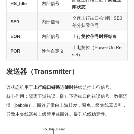
HS_Idle
内部信号
闲状态
全速上行端口检测到 SE0
SE0
内部信号
差分归零信号
EOR
内部信号
上行
复位信号时序结束
上电复位（Power-On Re
POR
硬件自定义
set）
发送器（Transmitter）
该状态机用于
上行端口链路连通时
持续监控上行信号。
核心作用：隔离下游错误，防止下游端口的错误信号、数据泛
滥（babble）、断连异常向上游转发，避免上级集线器误判，
导致本集线器被上级禁用或断连。提升总线稳定性。