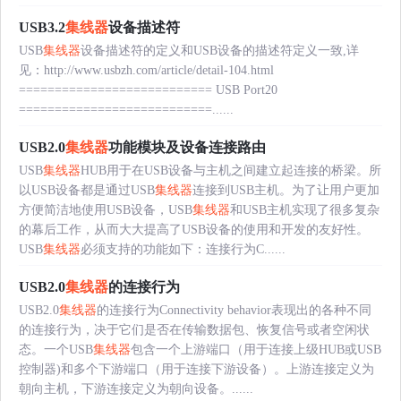
USB3.2
集线器
设备描述符
USB
集线器
设备描述符的定义和USB设备的描述符定义一致,详
见：http://www.usbzh.com/article/detail-104.html
=========================== USB Port20
===========================......
USB2.0
集线器
功能模块及设备连接路由
USB
集线器
HUB用于在USB设备与主机之间建立起连接的桥梁。所
以USB设备都是通过USB
集线器
连接到USB主机。为了让用户更加
方便简洁地使用USB设备，USB
集线器
和USB主机实现了很多复杂
的幕后工作，从而大大提高了USB设备的使用和开发的友好性。
USB
集线器
必须支持的功能如下：连接行为C......
USB2.0
集线器
的连接行为
USB2.0
集线器
的连接行为Connectivity behavior表现出的各种不同
的连接行为，决于它们是否在传输数据包、恢复信号或者空闲状
态。一个USB
集线器
包含一个上游端口（用于连接上级HUB或USB
控制器)和多个下游端口（用于连接下游设备）。上游连接定义为
朝向主机，下游连接定义为朝向设备。......