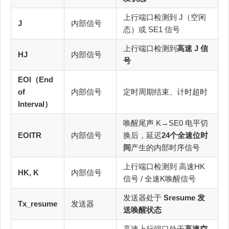
上行端口检测到 J（空闲
J
内部信号
态）或 SE1 信号
上行端口检测到
高速 J 信
HJ
内部信号
号
EOI（End
of
内部信号
定时周期结束、计时超时
Interval）
唤醒尾声 K→SE0 电平切
EOITR
内部信号
换后，延迟
24个全速位时
间
产生的内部时序信号
上行端口检测到 高速HK
HK, K
内部信号
信号 / 全速K唤醒信号
发送器处于
Sresume 发
Tx_resume
发送器
送唤醒状态
高速上行端口处于
高速空