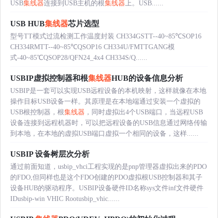
USB
集线器
连接到USB主机的根
集线器
上。USB......
USB HUB
集线器
芯片选型
型号TT模式过流检测工作温度封装 CH334GSTT--40~85℃SOP16
CH334RMTT--40~85℃QSOP16 CH334U/FMTTGANG模
式-40~85℃QSOP28/QFN24_4x4 CH334S/Q......
USBIP虚拟控制器和根
集线器
HUB的设备信息分析
USBIP是一套可以实现USB远程设备的本机映射，这样就像在本地
操作目标USB设备一样。其原理是在本地端通过安装一个虚拟的
USB根控制器，根
集线器
，同时虚拟出4个USB端口，当远程USB
设备连接到远程机器时，可以把远程设备的USB信息通过网络传输
到本地，在本地的虚拟USB端口虚拟一个相同的设备，这样......
USBIP 设备树层次分析
通过前面知道，usbip_vhci工程实现的是pnp管理器虚拟出来的PDO
的FDO,但同样也是这个FDO创建的PDO虚拟根USB控制器和其子
设备HUB的驱动程序。USBIP设备硬件ID名称sys文件inf文件硬件
IDusbip-win VHIC Rootusbip_vhic......