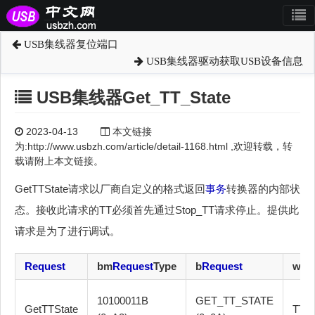
USB集线器复位端口
USB集线器驱动获取USB设备信息
USB集线器Get_TT_State
2023-04-13
本文链接
为:http://www.usbzh.com/article/detail-1168.html ,欢迎转载，转
载请附上本文链接。
GetTTState请求以厂商自定义的格式返回
事务
转换器的内部状
态。接收此请求的TT必须首先通过Stop_TT请求停止。提供此
请求是为了进行调试。
Request
bm
Request
Type
b
Request
wVa
10100011B
GET_TT_STATE
GetTTState
TT_F