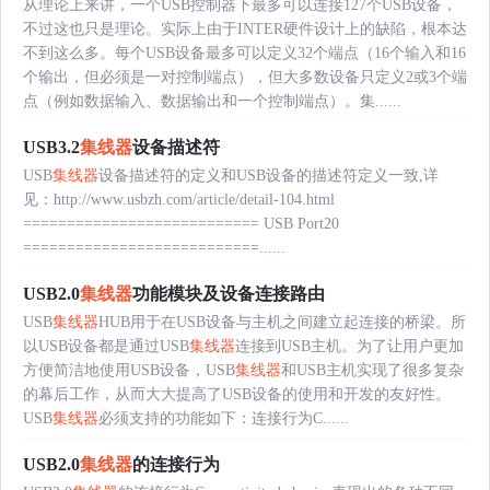
从理论上来讲，一个USB控制器下最多可以连接127个USB设备，
不过这也只是理论。实际上由于INTER硬件设计上的缺陷，根本达
不到这么多。每个USB设备最多可以定义32个端点（16个输入和16
个输出，但必须是一对控制端点），但大多数设备只定义2或3个端
点（例如数据输入、数据输出和一个控制端点）。集......
USB3.2
集线器
设备描述符
USB
集线器
设备描述符的定义和USB设备的描述符定义一致,详
见：http://www.usbzh.com/article/detail-104.html
=========================== USB Port20
===========================......
USB2.0
集线器
功能模块及设备连接路由
USB
集线器
HUB用于在USB设备与主机之间建立起连接的桥梁。所
以USB设备都是通过USB
集线器
连接到USB主机。为了让用户更加
方便简洁地使用USB设备，USB
集线器
和USB主机实现了很多复杂
的幕后工作，从而大大提高了USB设备的使用和开发的友好性。
USB
集线器
必须支持的功能如下：连接行为C......
USB2.0
集线器
的连接行为