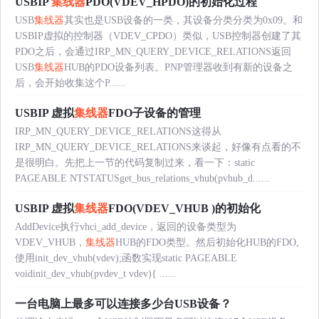
USBIP
集线器
PDO(VDEV_HPDO)的初始化过程
USB
集线器
其实也是USB设备的一类，其设备分类分类为0x09。和
USBIP虚拟的控制器（VDEV_CPDO）类似，USB控制器创建了其
PDO之后，会通过IRP_MN_QUERY_DEVICE_RELATIONS返回
USB
集线器
HUB的PDO设备列表。PNP管理器收到有新的设备之
后，会开始收集这个P......
USBIP 虚拟
集线器
FDO子设备的管理
IRP_MN_QUERY_DEVICE_RELATIONS这得从
IRP_MN_QUERY_DEVICE_RELATIONS来谈起，好像有点看的不
是很明白。先把上一节的代码复制过来，看一下：static
PAGEABLE NTSTATUSget_bus_relations_vhub(pvhub_d......
USBIP 虚拟
集线器
FDO(VDEV_VHUB )的初始化
AddDevice执行vhci_add_device，返回的设备类型为
VDEV_VHUB，
集线器
HUB的FDO类型。然后初始化HUB的FDO,
使用init_dev_vhub(vdev);函数实现static PAGEABLE
voidinit_dev_vhub(pvdev_t vdev){ ......
一台电脑上最多可以连接多少台USB设备？