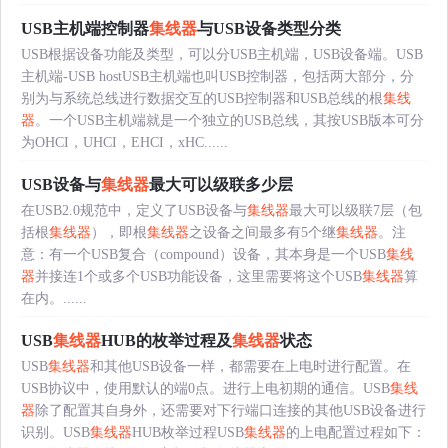
USB主机端控制器
集线器
与USB设备类型分类
USB根据设备功能及类型，可以分USB主机端，USB设备端。USB
主机端-USB hostUSB主机端也叫USB控制器，包括两大部分，分
别为与系统总线进行数据交互的USB控制器和USB总线的根
集线
器
。一个USB主机端就是一个独立的USB总线，其按USB版本可分
为OHCI，UHCI，EHCI，xHC......
USB设备与
集线器
最大可以级联多少层
在USB2.0规范中，定义了USB设备与
集线器
最大可以级联7层（包
括根
集线器
），即根
集线器
之设备之间最多有5个继
集线器
。注
意：有一个USB复合（compound）设备，其本身是一个USB
集线
器
并接连1个或多个USB功能设备，这里需要将这个USB
集线器
算
在内。......
USB
集线器
HUB的枚举过程及
集线器
状态
USB
集线器
和其他USB设备一样，都需要在上电时进行配置。在
USB协议中，使用默认的端0点。进行上电初期的通信。USB
集线
器
除了配置其自身外，还需要对下行端口连接的其他USB设备进行
识别。USB
集线器
HUB枚举过程USB
集线器
的上电配置过程如下：