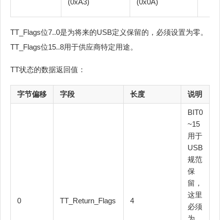
(0xA3)
(0x0A)
TT_Flags位7..0是为将来的USB定义保留的，必须设置为零。
TT_Flags位15..8用于供应商特定用途。
TT状态的数据返回值：
字节偏移
字段
长度
说明
BIT0
~15
用于
USB
规范
保
留，
这里
0
TT_Return_Flags
4
必须
为