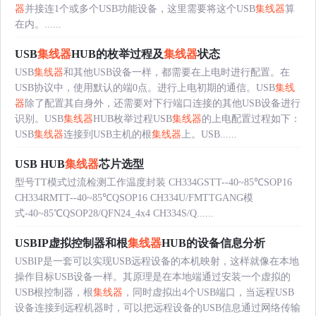
器
并接连1个或多个USB功能设备，这里需要将这个USB
集线器
算
在内。......
USB
集线器
HUB的枚举过程及
集线器
状态
USB
集线器
和其他USB设备一样，都需要在上电时进行配置。在
USB协议中，使用默认的端0点。进行上电初期的通信。USB
集线
器
除了配置其自身外，还需要对下行端口连接的其他USB设备进行
识别。USB
集线器
HUB枚举过程USB
集线器
的上电配置过程如下：
USB
集线器
连接到USB主机的根
集线器
上。USB......
USB HUB
集线器
芯片选型
型号TT模式过流检测工作温度封装 CH334GSTT--40~85℃SOP16
CH334RMTT--40~85℃QSOP16 CH334U/FMTTGANG模
式-40~85℃QSOP28/QFN24_4x4 CH334S/Q......
USBIP虚拟控制器和根
集线器
HUB的设备信息分析
USBIP是一套可以实现USB远程设备的本机映射，这样就像在本地
操作目标USB设备一样。其原理是在本地端通过安装一个虚拟的
USB根控制器，根
集线器
，同时虚拟出4个USB端口，当远程USB
设备连接到远程机器时，可以把远程设备的USB信息通过网络传输