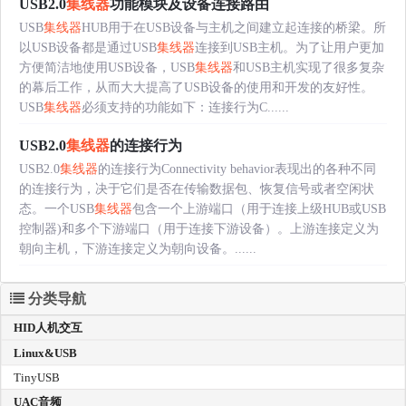
USB2.0
集线器
功能模块及设备连接路由
USB
集线器
HUB用于在USB设备与主机之间建立起连接的桥梁。所
以USB设备都是通过USB
集线器
连接到USB主机。为了让用户更加
方便简洁地使用USB设备，USB
集线器
和USB主机实现了很多复杂
的幕后工作，从而大大提高了USB设备的使用和开发的友好性。
USB
集线器
必须支持的功能如下：连接行为C......
USB2.0
集线器
的连接行为
USB2.0
集线器
的连接行为Connectivity behavior表现出的各种不同
的连接行为，决于它们是否在传输数据包、恢复信号或者空闲状
态。一个USB
集线器
包含一个上游端口（用于连接上级HUB或USB
控制器)和多个下游端口（用于连接下游设备）。上游连接定义为
朝向主机，下游连接定义为朝向设备。......
分类导航
HID人机交互
Linux&USB
TinyUSB
UAC音频