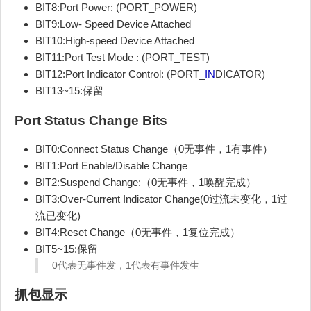
BIT8:Port Power: (PORT_POWER)
BIT9:Low- Speed Device Attached
BIT10:High-speed Device Attached
BIT11:Port Test Mode : (PORT_TEST)
BIT12:Port Indicator Control: (PORT_
IN
DICATOR)
BIT13~15:保留
Port Status Change Bits
BIT0:Connect Status Change（0无事件，1有事件）
BIT1:Port Enable/Disable Change
BIT2:Suspend Change:（0无事件，1唤醒完成）
BIT3:Over-Current Indicator Change(0过流未变化，1过
流已变化)
BIT4:Reset Change（0无事件，1复位完成）
BIT5~15:保留
0代表无事件发，1代表有事件发生
抓包显示