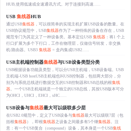
HUB,使用低速或全速通讯方式。对于连接到高速......
USB
集线器
HUB
通过USB
集线器
，可以很简单的实现主机扩展USB设备的数量。在
USB协议规范中，USB
集线器
作为了一种特殊的设备在存在，USB
规范专门为其定义了一种设备类。基本定位USB
集线器
：将1 个上
行口扩展为多个下行口，工作在物理层，仅做信号转发，非交换
机/路由器。USB3
集线器
= 盒内集成USB2......
USB主机端控制器
集线器
与USB设备类型分类
USB根据设备功能及类型，可以分USB主机端，USB设备端。USB
主机端-USB hostUSB主机端也叫USB控制器，包括两大部分，分
别为与系统总线进行数据交互的USB控制器和USB总线的根
集线
器
。一个USB主机端就是一个独立的USB总线，其按USB版本可分
为OHCI，UHCI，EHCI，xHC......
USB设备与
集线器
最大可以级联多少层
在USB2.0规范中，定义了USB设备与
集线器
最大可以级联7层（包
括根
集线器
），即根
集线器
之设备之间最多有5个继
集线器
。注
意：有一个USB复合（compound）设备，其本身是一个USB
集线