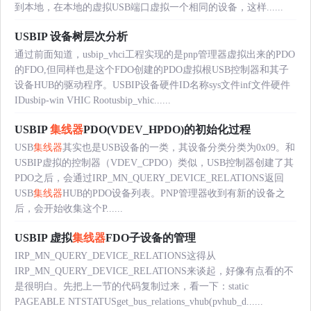
到本地，在本地的虚拟USB端口虚拟一个相同的设备，这样......
USBIP 设备树层次分析
通过前面知道，usbip_vhci工程实现的是pnp管理器虚拟出来的PDO
的FDO,但同样也是这个FDO创建的PDO虚拟根USB控制器和其子
设备HUB的驱动程序。USBIP设备硬件ID名称sys文件inf文件硬件
IDusbip-win VHIC Rootusbip_vhic......
USBIP
集线器
PDO(VDEV_HPDO)的初始化过程
USB
集线器
其实也是USB设备的一类，其设备分类分类为0x09。和
USBIP虚拟的控制器（VDEV_CPDO）类似，USB控制器创建了其
PDO之后，会通过IRP_MN_QUERY_DEVICE_RELATIONS返回
USB
集线器
HUB的PDO设备列表。PNP管理器收到有新的设备之
后，会开始收集这个P......
USBIP 虚拟
集线器
FDO子设备的管理
IRP_MN_QUERY_DEVICE_RELATIONS这得从
IRP_MN_QUERY_DEVICE_RELATIONS来谈起，好像有点看的不
是很明白。先把上一节的代码复制过来，看一下：static
PAGEABLE NTSTATUSget_bus_relations_vhub(pvhub_d......