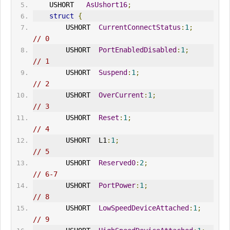
    USHORT   
AsUshort16
;
struct
{
        USHORT  
CurrentConnectStatus
:
1
;
// 0
        USHORT  
PortEnabledDisabled
:
1
;
// 1
        USHORT  
Suspend
:
1
;
// 2
        USHORT  
OverCurrent
:
1
;
// 3
        USHORT  
Reset
:
1
;
// 4
        USHORT  L1
:
1
;
// 5
        USHORT  
Reserved0
:
2
;
// 6-7
        USHORT  
PortPower
:
1
;
// 8
        USHORT  
LowSpeedDeviceAttached
:
1
;
// 9