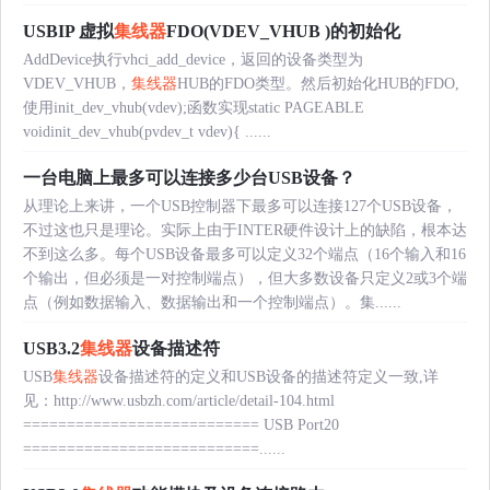
USBIP 虚拟
集线器
FDO(VDEV_VHUB )的初始化
AddDevice执行vhci_add_device，返回的设备类型为
VDEV_VHUB，
集线器
HUB的FDO类型。然后初始化HUB的FDO,
使用init_dev_vhub(vdev);函数实现static PAGEABLE
voidinit_dev_vhub(pvdev_t vdev){ ......
一台电脑上最多可以连接多少台USB设备？
从理论上来讲，一个USB控制器下最多可以连接127个USB设备，
不过这也只是理论。实际上由于INTER硬件设计上的缺陷，根本达
不到这么多。每个USB设备最多可以定义32个端点（16个输入和16
个输出，但必须是一对控制端点），但大多数设备只定义2或3个端
点（例如数据输入、数据输出和一个控制端点）。集......
USB3.2
集线器
设备描述符
USB
集线器
设备描述符的定义和USB设备的描述符定义一致,详
见：http://www.usbzh.com/article/detail-104.html
=========================== USB Port20
===========================......