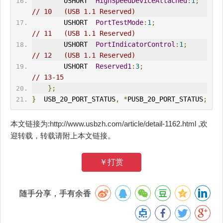
        USHORT  
HighSpeedDeviceAttached
:
1
;
// 10   (USB 1.1 Reserved)
        USHORT  
PortTestMode
:
1
;
// 11   (USB 1.1 Reserved)
        USHORT  
PortIndicatorControl
:
1
;
// 12   (USB 1.1 Reserved)
        USHORT  
Reserved1
:
3
;
// 13-15
};
}
  USB_20_PORT_STATUS
,
*
PUSB_20_PORT_STATUS
;
本文链接为:http://www.usbzh.com/article/detail-1162.html ,欢
迎转载，转载请附上本文链接。
￥打赏
随手分享，手有余香