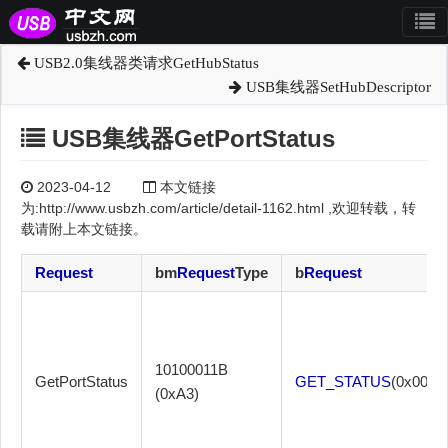
USB2.0集线器类请求GetHubStatus
USB集线器SetHubDescriptor
USB集线器GetPortStatus
2023-04-12
本文链接
为:http://www.usbzh.com/article/detail-1162.html ,欢迎转载，转
载请附上本文链接。
Request
bm
Request
Type
b
Request
10100011B
GetPortStatus
GET_STATUS
(0x00)
(0xA3)