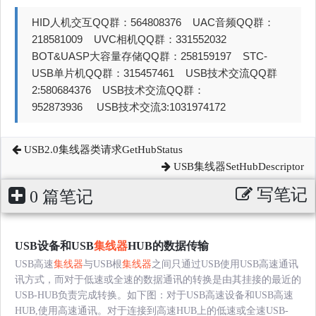
HID人机交互QQ群：564808376 UAC音频QQ群：
218581009 UVC相机QQ群：331552032
BOT&UASP大容量存储QQ群：258159197 STC-
USB单片机QQ群：315457461 USB技术交流QQ群
2:580684376 USB技术交流QQ群：
952873936 USB技术交流3:1031974172
USB2.0集线器类请求GetHubStatus
USB集线器SetHubDescriptor
写笔记
0 篇笔记
USB设备和USB
集线器
HUB的数据传输
USB高速
集线器
与USB根
集线器
之间只通过USB使用USB高速通讯
讯方式，而对于低速或全速的数据通讯的转换是由其挂接的最近的
USB-HUB负责完成转换。如下图：对于USB高速设备和USB高速
HUB,使用高速通讯。对于连接到高速HUB上的低速或全速USB-