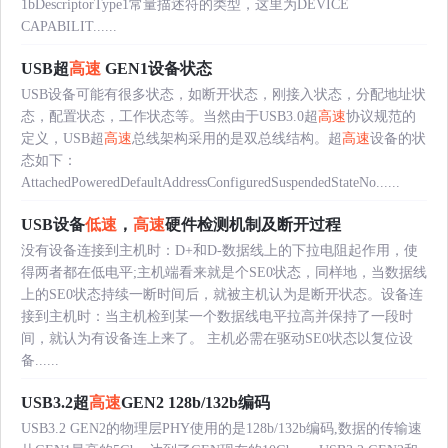
1bDescriptorType1常量描述符的类型，这里为DEVICE
CAPABILIT......
USB超
高速
GEN1设备状态
USB设备可能有很多状态，如断开状态，刚接入状态，分配地址状
态，配置状态，工作状态等。当然由于USB3.0超
高速
协议规范的
定义，USB超
高速
总线架构采用的是双总线结构。超
高速
设备的状
态如下：
AttachedPoweredDefaultAddressConfiguredSuspendedStateNo......
USB设备
低速
，
高速
硬件检测机制及断开过程
没有设备连接到主机时：D+和D-数据线上的下拉电阻起作用，使
得两者都在低电平;主机端看来就是个SE0状态，同样地，当数据线
上的SE0状态持续一断时间后，就被主机认为是断开状态。设备连
接到主机时：当主机检到某一个数据线电平拉高并保持了一段时
间，就认为有设备连上来了。 主机必需在驱动SE0状态以复位设
备......
USB3.2超
高速
GEN2 128b/132b编码
USB3.2 GEN2的物理层PHY使用的是128b/132b编码,数据的传输速