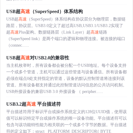
USB超
高速
（SuperSpeed）体系结构
USB超
高速
（SuperSpeed）体系结构在协议层分为物理层，数据链
路层，协议层。USB3.0定义了超过高USB,USB3.1/USB3.2实现了
超
高速
Plus架构。数据链路层（Link Layer）超
高速
链路
（SuperSpeed link）是两个端口的逻辑和物理连接。被连接的端口
（connec......
USB超
高速
对USB2.0的兼容性
当主机枚举时，所有设备都会被分配一个USB地址。每个设备支持
一个或多个管道，主机可以通过这些管道与设备通信。所有设备都
必须在端点0处支持指定的管道，设备的默认控制管道将连接到该
管道。所有设备都支持通过此控制管道访问信息的公共访问机制。
USB外接设备的兼容USB 3.0 外接设备 （ peripher......
USB3.2超
高速
平台描述符
平台描述符用于标识平台或操作系统定义的128位UUID值，使用该
值可以标识特定平台或操作系统的唯一设备功能。平台描述符可以
包含与该功能特性能力相关联的一个或多个字节的数据。平台描述
符的定义如下：struct _PLATFORM_DESCRIPTOR{ BYTE