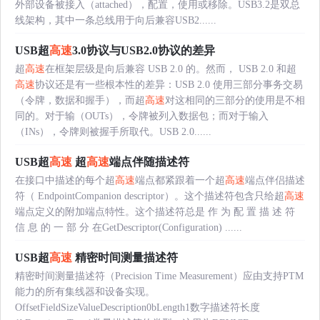
外部设备被接入（attached），配置，使用或移除。USB3.2是双总
线架构，其中一条总线用于向后兼容USB2......
USB超
高速
3.0协议与USB2.0协议的差异
超
高速
在框架层级是向后兼容 USB 2.0 的。然而， USB 2.0 和超
高速
协议还是有一些根本性的差异：USB 2.0 使用三部分事务交易
（令牌，数据和握手），而超
高速
对这相同的三部分的使用是不相
同的。对于输（OUTs），令牌被列入数据包；而对于输入
（INs），令牌则被握手所取代。USB 2.0......
USB超
高速
超
高速
端点伴随描述符
在接口中描述的每个超
高速
端点都紧跟着一个超
高速
端点伴侣描述
符（ EndpointCompanion descriptor）。这个描述符包含只给超
高速
端点定义的附加端点特性。这个描述符总是 作 为 配 置 描 述 符
信 息 的 一 部 分 在GetDescriptor(Configuration) ......
USB超
高速
精密时间测量描述符
精密时间测量描述符（Precision Time Measurement）应由支持PTM
能力的所有集线器和设备实现。
OffsetFieldSizeValueDescription0bLength1数字描述符长度