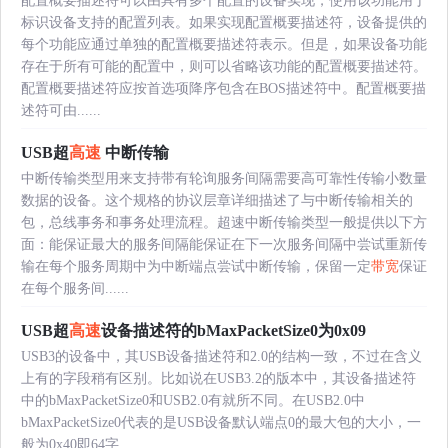
配置概要描述符可以由具有多个配置的设备实现，使用该功能用于
标识设备支持的配置列表。如果实现配置概要描述符，设备提供的
每个功能应通过单独的配置概要描述符表示。但是，如果设备功能
存在于所有可能的配置中，则可以省略该功能的配置概要描述符。
配置概要描述符应按首选项降序包含在BOS描述符中。配置概要描
述符可由......
USB超
高速
中断传输
中断传输类型用来支持带有轮询服务间隔需要高可靠性传输小数量
数据的设备。这个规格的协议层章详细描述了与中断传输相关的
包，总线事务和事务处理流程。超速中断传输类型一般提供以下方
面：能保证最大的服务间隔能保证在下一次服务间隔中尝试重新传
输在每个服务周期中为中断端点尝试中断传输，保留一定
带宽
保证
在每个服务间......
USB超
高速
设备描述符的bMaxPacketSize0为0x09
USB3的设备中，其USB设备描述符和2.0的结构一致，不过在含义
上有的字段稍有区别。比如说在USB3.2的版本中，其设备描述符
中的bMaxPacketSize0和USB2.0有就所不同。在USB2.0中
bMaxPacketSize0代表的是USB设备默认端点0的最大包的大小，一
般为0x40即64字......