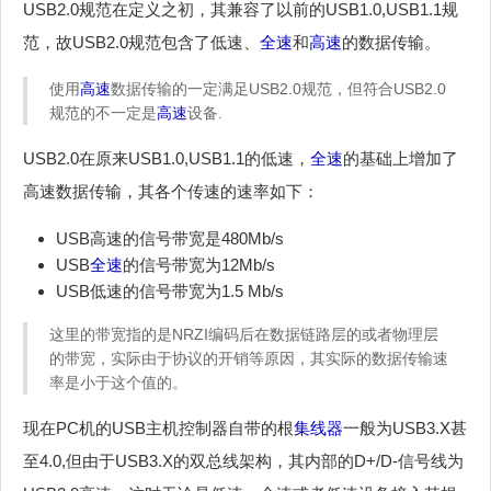
USB2.0规范在定义之初，其兼容了以前的USB1.0,USB1.1规
范，故USB2.0规范包含了低速、
全速
和
高速
的数据传输。
使用
高速
数据传输的一定满足USB2.0规范，但符合USB2.0
规范的不一定是
高速
设备.
USB2.0在原来USB1.0,USB1.1的低速，
全速
的基础上增加了
高速数据传输，其各个传速的速率如下：
USB高速的信号带宽是480Mb/s
USB
全速
的信号带宽为12Mb/s
USB低速的信号带宽为1.5 Mb/s
这里的带宽指的是NRZI编码后在数据链路层的或者物理层
的带宽，实际由于协议的开销等原因，其实际的数据传输速
率是小于这个值的。
现在PC机的USB主机控制器自带的根
集线器
一般为USB3.X甚
至4.0,但由于USB3.X的双总线架构，其内部的D+/D-信号线为