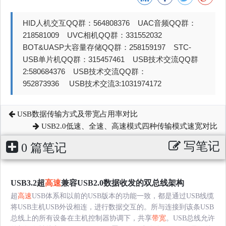
HID人机交互QQ群：564808376 UAC音频QQ群：
218581009 UVC相机QQ群：331552032
BOT&UASP大容量存储QQ群：258159197 STC-
USB单片机QQ群：315457461 USB技术交流QQ群
2:580684376 USB技术交流QQ群：
952873936 USB技术交流3:1031974172
USB数据传输方式及带宽占用率对比
USB2.0低速、全速、高速模式四种传输模式速宽对比
写笔记
0 篇笔记
USB3.2超
高速
兼容USB2.0数据收发的双总线架构
超
高速
USB体系和以前的USB版本的功能一致，都是通过USB线缆
将USB主机USB外设相连，进行数据交互的。所与连接到该条USB
总线上的所有设备在主机控制器协调下，共享
带宽
。USB总线允许