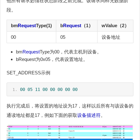
他所有请求必须在状态阶段之前完成。该请求同样无数据阶
段。
bm
Request
Type(1)
b
Request
（1）
wValue（2）
00
05
设备地址
0
bm
Request
Type为00，代表主机到设备。
bRequest为0x05，代表设置地址。
SET_ADDRESS示例
00
05
11
00
00
00
00
00
执行完成后，将设置的地址设为17，这样以后所有与该设备的
通读地址都是17，例如下面的获取
设备描述符
。