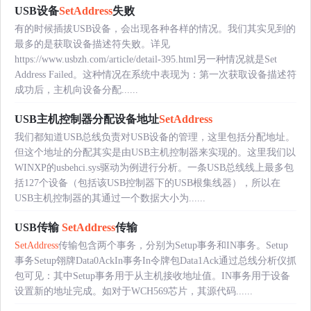
USB设备
SetAddress
失败
有的时候插拔USB设备，会出现各种各样的情况。我们其实见到的
最多的是获取设备描述符失败。详见
https://www.usbzh.com/article/detail-395.html另一种情况就是Set
Address Failed。这种情况在系统中表现为：第一次获取设备描述符
成功后，主机向设备分配......
USB主机控制器分配设备地址
SetAddress
我们都知道USB总线负责对USB设备的管理，这里包括分配地址。
但这个地址的分配其实是由USB主机控制器来实现的。这里我们以
WINXP的usbehci.sys驱动为例进行分析。一条USB总线线上最多包
括127个设备（包括该USB控制器下的USB根集线器），所以在
USB主机控制器的其通过一个数据大小为......
USB传输
SetAddress
传输
SetAddress
传输包含两个事务，分别为Setup事务和IN事务。Setup
事务Setup翎牌Data0AckIn事务In令牌包Data1Ack通过总线分析仪抓
包可见：其中Setup事务用于从主机接收地址值。IN事务用于设备
设置新的地址完成。如对于WCH569芯片，其源代码......