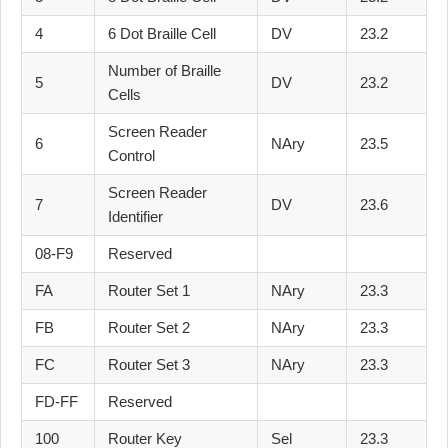
4
6 Dot Braille Cell
DV
23.2
Number of Braille
5
DV
23.2
Cells
Screen Reader
6
NAry
23.5
Control
Screen Reader
7
DV
23.6
Identifier
08-F9
Reserved
FA
Router Set 1
NAry
23.3
FB
Router Set 2
NAry
23.3
FC
Router Set 3
NAry
23.3
FD-FF
Reserved
100
Router Key
Sel
23.3