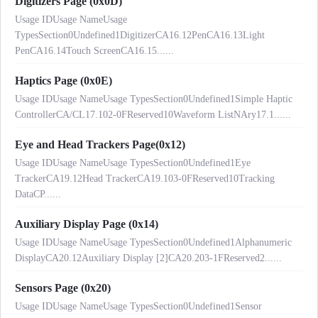
Digitizers Page (0x0D)
Usage IDUsage NameUsage
TypesSection0Undefined1DigitizerCA16.12PenCA16.13Light
PenCA16.14Touch ScreenCA16.15......
Haptics Page (0x0E)
Usage IDUsage NameUsage TypesSection0Undefined1Simple Haptic
ControllerCA/CL17.102-0FReserved10Waveform ListNAry17.1......
Eye and Head Trackers Page(0x12)
Usage IDUsage NameUsage TypesSection0Undefined1Eye
TrackerCA19.12Head TrackerCA19.103-0FReserved10Tracking
DataCP......
Auxiliary Display Page (0x14)
Usage IDUsage NameUsage TypesSection0Undefined1Alphanumeric
DisplayCA20.12Auxiliary Display [2]CA20.203-1FReserved2......
Sensors Page (0x20)
Usage IDUsage NameUsage TypesSection0Undefined1Sensor