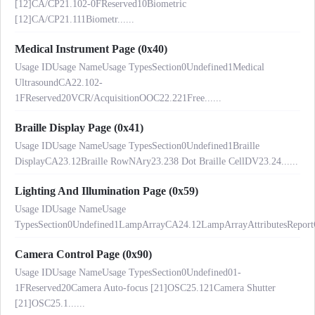
[12]CA/CP21.102-0FReserved10Biometric
[12]CA/CP21.111Biometr......
Medical Instrument Page (0x40)
Usage IDUsage NameUsage TypesSection0Undefined1Medical
UltrasoundCA22.102-
1FReserved20VCR/AcquisitionOOC22.221Free......
Braille Display Page (0x41)
Usage IDUsage NameUsage TypesSection0Undefined1Braille
DisplayCA23.12Braille RowNAry23.238 Dot Braille CellDV23.24......
Lighting And Illumination Page (0x59)
Usage IDUsage NameUsage
TypesSection0Undefined1LampArrayCA24.12LampArrayAttributesReport
Camera Control Page (0x90)
Usage IDUsage NameUsage TypesSection0Undefined01-
1FReserved20Camera Auto-focus [21]OSC25.121Camera Shutter
[21]OSC25.1......