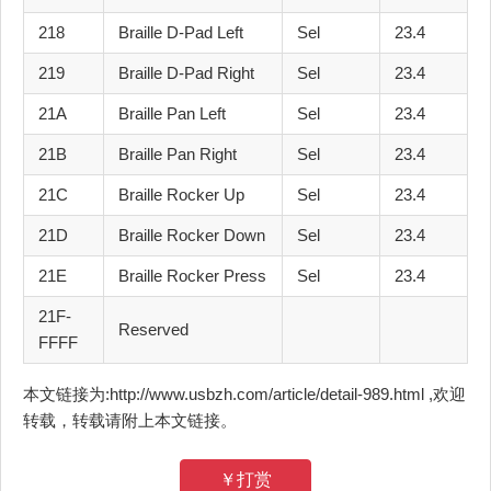
218
Braille D-Pad Left
Sel
23.4
219
Braille D-Pad Right
Sel
23.4
21A
Braille Pan Left
Sel
23.4
21B
Braille Pan Right
Sel
23.4
21C
Braille Rocker Up
Sel
23.4
21D
Braille Rocker Down
Sel
23.4
21E
Braille Rocker Press
Sel
23.4
21F-
Reserved
FFFF
本文链接为:http://www.usbzh.com/article/detail-989.html ,欢迎
转载，转载请附上本文链接。
￥打赏