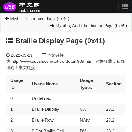
Medical Instrument Page (0x40)
Lighting And Illumination Page (0x59)
Braille Display Page (0x41)
2022-05-21
本文链接
为:http://www.usbzh.com/article/detail-989.html ,欢迎转载，转载
请附上本文链接。
Usage
Usage
Usage Name
Section
ID
Types
0
Undefined
1
Braille Display
CA
23.1
2
Braille Row
NAry
23.2
3
8 Dot Braille Cell
DV
23.2