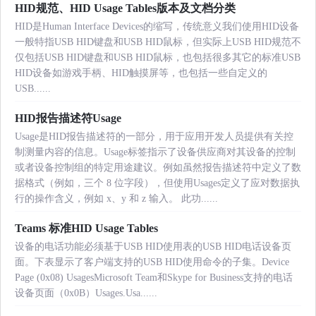
HID规范、HID Usage Tables版本及文档分类
HID是Human Interface Devices的缩写，传统意义我们使用HID设备
一般特指USB HID键盘和USB HID鼠标，但实际上USB HID规范不
仅包括USB HID键盘和USB HID鼠标，也包括很多其它的标准USB
HID设备如游戏手柄、HID触摸屏等，也包括一些自定义的
USB......
HID报告描述符Usage
Usage是HID报告描述符的一部分，用于应用开发人员提供有关控
制测量内容的信息。Usage标签指示了设备供应商对其设备的控制
或者设备控制组的特定用途建议。例如虽然报告描述符中定义了数
据格式（例如，三个 8 位字段），但使用Usages定义了应对数据执
行的操作含义，例如 x、y 和 z 输入。 此功......
Teams 标准HID Usage Tables
设备的电话功能必须基于USB HID使用表的USB HID电话设备页
面。下表显示了客户端支持的USB HID使用命令的子集。Device
Page (0x08) UsagesMicrosoft Team和Skype for Business支持的电话
设备页面（0x0B）Usages.Usa......