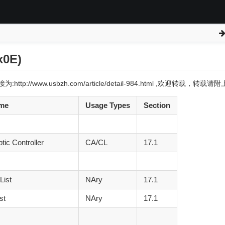
x0E)
:http://www.usbzh.com/article/detail-984.html ,欢迎转载，转
me
Usage Types
Section
tic Controller
CA/CL
17.1
List
NAry
17.1
st
NAry
17.1