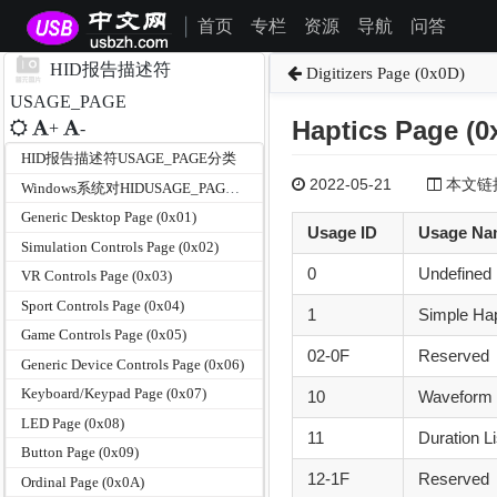
首页
专栏
资源
导航
问答
|
HID报告描述符
Digitizers Page (0x0D)
USAGE_PAGE
Haptics Page (0
+
-
HID报告描述符USAGE_PAGE分类
2022-05-21
本文链接为
Windows系统对HIDUSAGE_PAGE和USAGE的支持
Generic Desktop Page (0x01)
Usage ID
Usage Na
Simulation Controls Page (0x02)
0
Undefined
VR Controls Page (0x03)
Sport Controls Page (0x04)
1
Simple Hap
Game Controls Page (0x05)
02-0F
Reserved
Generic Device Controls Page (0x06)
Keyboard/Keypad Page (0x07)
10
Waveform 
LED Page (0x08)
11
Duration Li
Button Page (0x09)
12-1F
Reserved
Ordinal Page (0x0A)