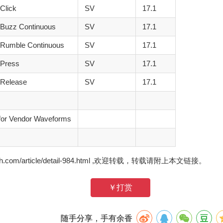
Click
SV
17.1
Buzz Continuous
SV
17.1
Rumble Continuous
SV
17.1
Press
SV
17.1
Release
SV
17.1
for Vendor Waveforms
zh.com/article/detail-984.html ,欢迎转载，转载请附上本文链接。
￥打赏
随手分享，手有余香