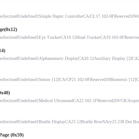
sSection0Undefined1Simple Haptic ControllerCA/CL17.102-0FReserved10Wav
ge(0x12)
sSection0Undefined1Eye TrackerCA19.12Head TrackerCA19.103-0FReserved1
14)
Section0Undefined1Alphanumeric DisplayCA20.12Auxiliary Display [2]CA20
sSection0Undefined1Sensor [12]CA/CP21.102-0FReserved10Biometric [12]CA
0x40)
sSection0Undefined1Medical UltrasoundCA22.102-1FReserved20VCR/Acquisi
Section0Undefined1Braille DisplayCA23.12Braille RowNAry23.238 Dot Brail
Page (0x59)