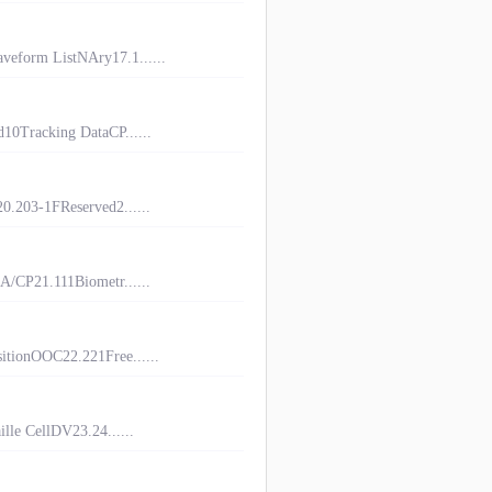
eform ListNAry17.1......
0Tracking DataCP......
.203-1FReserved2......
/CP21.111Biometr......
tionOOC22.221Free......
le CellDV23.24......