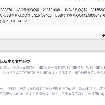
808376 UAC音频QQ群：218581009 UVC相机QQ群：331552
STC-USB单片机QQ群：315457461 USB技术交流QQ群2:580684
流3:1031974172
ables版本及文档分类
e Devices的缩写，传统意义我们使用HID设备一般特指USB HID键盘和USB H
D鼠标，也包括很多其它的标准USB HID设备如游戏手柄、HID触摸屏等，也包括一
的一部分，用于应用开发人员提供有关控制测量内容的信息。Usage标签指
然报告描述符中定义了数据格式（例如，三个 8 位字段），但使用Usag
.