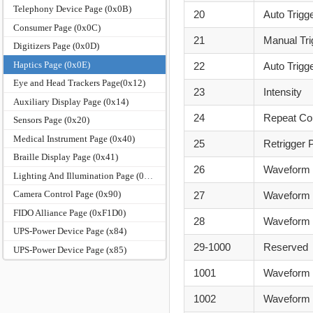
Telephony Device Page (0x0B)
20
Auto Trigg
Consumer Page (0x0C)
21
Manual Tri
Digitizers Page (0x0D)
Haptics Page (0x0E)
22
Auto Trigg
Eye and Head Trackers Page(0x12)
23
Intensity
Auxiliary Display Page (0x14)
24
Repeat Co
Sensors Page (0x20)
Medical Instrument Page (0x40)
25
Retrigger 
Braille Display Page (0x41)
26
Waveform 
Lighting And Illumination Page (0x59)
Camera Control Page (0x90)
27
Waveform 
FIDO Alliance Page (0xF1D0)
28
Waveform 
UPS-Power Device Page (x84)
29-1000
Reserved
UPS-Power Device Page (x85)
1001
Waveform
1002
Waveform 