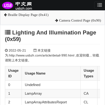
Braille Display Page (0x41)
Camera Control Page (0x90)
Lighting And Illumination Page
(0x59)
2022-05-21
本文链接
为:http://www.usbzh.com/article/detail-990.html ,欢迎转载，转载
请附上本文链接。
Usage
Usage
Usage Name
Se
ID
Types
0
Undefined
1
LampArray
CA
24
2
LampArrayAttributesReport
CL
24