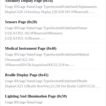
Auxiliary Display Page (0x14)
Usage IDUsage NameUsage TypesSection0Undefined1Alphanumeric
DisplayCA20.12Auxiliary Display [2]CA20.203-1FReserved2......
Sensors Page (0x20)
Usage IDUsage NameUsage TypesSection0Undefined1Sensor
[12]CA/CP21.102-0FReserved10Biometric
[12]CA/CP21.111Biometr......
Medical Instrument Page (0x40)
Usage IDUsage NameUsage TypesSection0Undefined1Medical
UltrasoundCA22.102-
1FReserved20VCR/AcquisitionOOC22.221Free......
Braille Display Page (0x41)
Usage IDUsage NameUsage TypesSection0Undefined1Braille
DisplayCA23.12Braille RowNAry23.238 Dot Braille CellDV23.24......
Lighting And Illumination Page (0x59)
Usage IDUsage NameUsage