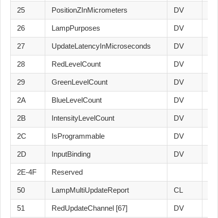
25
PositionZInMicrometers
DV
24
26
LampPurposes
DV
24
27
UpdateLatencyInMicroseconds
DV
24
28
RedLevelCount
DV
24
29
GreenLevelCount
DV
24
2A
BlueLevelCount
DV
24
2B
IntensityLevelCount
DV
24
2C
IsProgrammable
DV
24
2D
InputBinding
DV
24
2E-4F
Reserved
50
LampMultiUpdateReport
CL
24
51
RedUpdateChannel [67]
DV
24