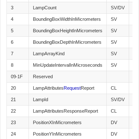
3
LampCount
SV/DV
24
4
BoundingBoxWidthInMicrometers
SV
24
5
BoundingBoxHeightInMicrometers
SV
24
6
BoundingBoxDepthInMicrometers
SV
24
7
LampArrayKind
SV
24
8
MinUpdateIntervalInMicroseconds
SV
24
09-1F
Reserved
20
LampAttributes
Request
Report
CL
24
21
LampId
SV/DV
24
22
LampAttributesResponseReport
CL
24
23
PositionXInMicrometers
DV
24
24
PositionYInMicrometers
DV
24