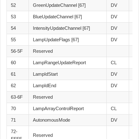
52
GreenUpdateChannel [67]
DV
24
53
BlueUpdateChannel [67]
DV
24
54
IntensityUpdateChannel [67]
DV
24
55
LampUpdateFlags [67]
DV
24
56-5F
Reserved
60
LampRangeUpdateReport
CL
24
61
LampIdStart
DV
24
62
LampIdEnd
DV
24
63-6F
Reserved
70
LampArrayControlReport
CL
24
71
AutonomousMode
DV
24
72-
Reserved
FFFF