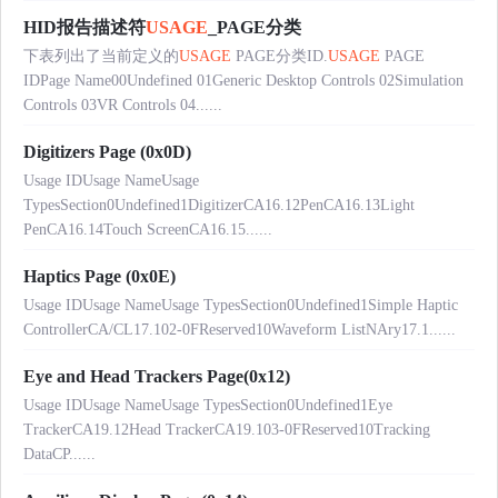
HID报告描述符
USAGE
_PAGE分类
下表列出了当前定义的
USAGE
PAGE分类ID.
USAGE
PAGE
IDPage Name00Undefined 01Generic Desktop Controls 02Simulation
Controls 03VR Controls 04......
Digitizers Page (0x0D)
Usage IDUsage NameUsage
TypesSection0Undefined1DigitizerCA16.12PenCA16.13Light
PenCA16.14Touch ScreenCA16.15......
Haptics Page (0x0E)
Usage IDUsage NameUsage TypesSection0Undefined1Simple Haptic
ControllerCA/CL17.102-0FReserved10Waveform ListNAry17.1......
Eye and Head Trackers Page(0x12)
Usage IDUsage NameUsage TypesSection0Undefined1Eye
TrackerCA19.12Head TrackerCA19.103-0FReserved10Tracking
DataCP......