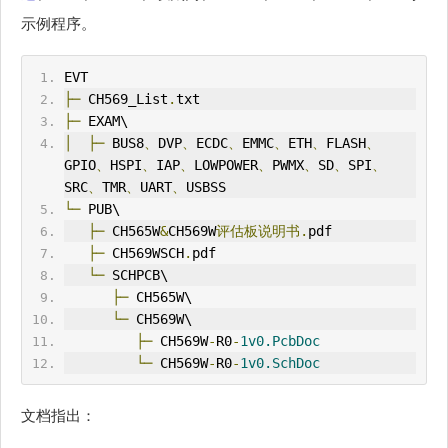
示例程序。
EVT
├─
 CH569_List
.
txt
├─
 EXAM\
│
├─
 BUS8
、
DVP
、
E
CDC
、
EMMC
、
ETH
、
FLASH
、
GPIO
、
HSPI
、
IAP
、
LOWPOWER
、
PWMX
、
SD
、
SPI
、
SRC
、
TMR
、
UART
、
USBSS
└─
 PUB\
├─
 CH565W
&
CH569W
评估板说明书.
pdf
├─
 CH569WSCH
.
pdf
└─
 SCHPCB\
├─
 CH565W\
└─
 CH569W\
├─
 CH569W
-
R0
-
1v0.PcbDoc
└─
 CH569W
-
R0
-
1v0.SchDoc
文档指出：