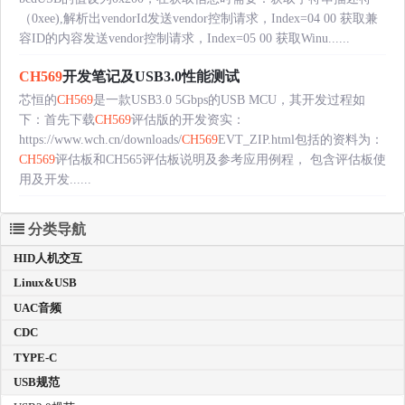
（0xee),解析出vendorId发送vendor控制请求，Index=04 00 获取兼
容ID的内容发送vendor控制请求，Index=05 00 获取Winu......
CH569
开发笔记及USB3.0性能测试
芯恒的
CH569
是一款USB3.0 5Gbps的USB MCU，其开发过程如
下：首先下载
CH569
评估版的开发资实：
https://www.wch.cn/downloads/
CH569
EVT_ZIP.html包括的资料为：
CH569
评估板和CH565评估板说明及参考应用例程， 包含评估板使
用及开发......
分类导航
HID人机交互
Linux&USB
UAC音频
CDC
TYPE-C
USB规范