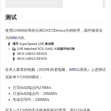
测试
使用CH569自带的示例CH372Device示例程序，固件烧录后
为W
IN
USB。
在本人家里的电脑（2019年的老电脑，W
IN
11系统）上进测试
实际单个CH569测试：
只写0x02端点约278M/s
只读0x82端点约：195MB/s
先读后写约：230MB/s
可见一个CH569无法跑满所有5G带宽，所以2台设备