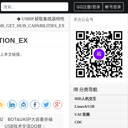
QQ注册/登录
帐号登录
USBIP 获取集线器特性
关注公众号
SB_GET_HUB_CAPABILITIES_EX
ION_EX
转载请附上本文链接。
分类导航
HID人机交互
Linux&USB
UAC音频
032 BOT&UASP大容量存储
CDC
376 USB技术交流QQ群：