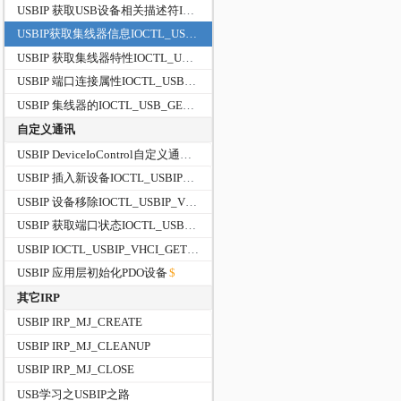
USBIP 获取USB设备相关描述符IOCTL_USB_GET_DESCRIPTOR_FROM_NODE_CONNECTION
USBIP获取集线器信息IOCTL_USB_GET_HUB_INFORMATION_EX
USBIP 获取集线器特性IOCTL_USB_GET_HUB_CAPABILITIES_EX
USBIP 端口连接属性IOCTL_USB_GET_PORT_CONNECTOR_PROPERTIES
USBIP 集线器的IOCTL_USB_GET_NODE_CONNECTION_DRIVERKEY_NAME/DirverKeyName
自定义通讯
USBIP DeviceIoControl自定义通讯
USBIP 插入新设备IOCTL_USBIP_VHCI_PLUGIN_HARDWARE
USBIP 设备移除IOCTL_USBIP_VHCI_UNPLUG_HARDWARE
USBIP 获取端口状态IOCTL_USBIP_VHCI_GET_PORTS_STATUS
USBIP IOCTL_USBIP_VHCI_GET_IMPORTED_DEVICES
USBIP 应用层初始化PDO设备
其它IRP
USBIP IRP_MJ_CREATE
USBIP IRP_MJ_CLEANUP
USBIP IRP_MJ_CLOSE
USB学习之USBIP之路