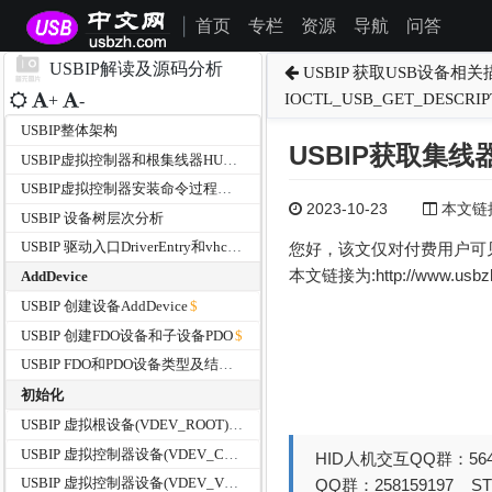
首页
专栏
资源
导航
问答
|
USBIP解读及源码分析
USBIP 获取USB设备相
IOCTL_USB_GET_DESCRI
+
-
USBIP整体架构
USBIP获取集线器信
USBIP虚拟控制器和根集线器HUB的设备信息分析
USBIP虚拟控制器安装命令过程分析
2023-10-23
本文链接为
USBIP 设备树层次分析
USBIP 驱动入口DriverEntry和vhci_driverUnload函数
您好，该文仅对付费用户可
本文链接为:http://www.usb
AddDevice
USBIP 创建设备AddDevice
USBIP 创建FDO设备和子设备PDO
USBIP FDO和PDO设备类型及结构体大小
初始化
USBIP 虚拟根设备(VDEV_ROOT)FDO的初始化过程
USBIP 虚拟控制器设备(VDEV_CPDO)PDO的初始化过程
HID人机交互QQ群：564
USBIP 虚拟控制器设备(VDEV_VHCI)FDO的初始化过程
QQ群：258159197 