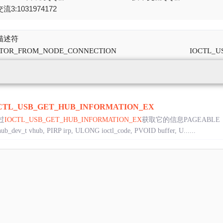
流3:1031974172
关描述符
PTOR_FROM_NODE_CONNECTION
IOCTL_U
CTL_USB_GET_HUB_INFORMATION_EX
过
IOCTL_USB_GET_HUB_INFORMATION_EX
获取它的信息PAGEABLE
_dev_t vhub, PIRP irp, ULONG ioctl_code, PVOID buffer, U......