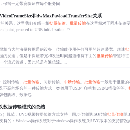
，保留一定带宽保证在每个服务间......
deoFrameSize和dwMaxPayloadTransferSize关系
输的关系，这里我们介绍一相
批量传输
。
批量传输
在这里相对于同步传输要简单的多。
nt, proceed to URB initialization. */ ......
跟相当大的海量数据通信设备，传输能使用任何可用的超速带宽。超速
批
据的发送，但是不保证带宽和发送时间超速维持下面的
批量传输
管道特征
一个流式管道，因此总是有通信流......
型：控制传输、
批量传输
、同步传输、
中断传输
。
批量传输
一般用于批量的
又不高的场合的一种传输方式，类似用于USB打印机和USB扫描仪等等。
阶段、数据包......
像头数据传输模式的总结
CLASS）规范，UVC视频数据传输方式支持：同步传输即ISO传输
批量传输
即
：Windows操作系统对于windows操作系统,对UVC版本的支持情况如下:UVC 