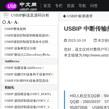
首页
专栏
资源
导航
问答
|
USBIP解读及源码分析
USBIP 标准请求
+
-
USBIP 中断传
USBIP整体架构
USBIP虚拟控制器和根集线器HUB的设备信息分析
2023-10-19
本文链接为
USBIP虚拟控制器安装命令过程分析
USBIP 设备树层次分析
您好，该文仅对付费用户可
USBIP 驱动入口DriverEntry和vhci_driverUnload函数
本文链接为:http://www.usb
AddDevice
USBIP 创建设备AddDevice
USBIP 创建FDO设备和子设备PDO
USBIP FDO和PDO设备类型及结构体大小
初始化
USBIP 虚拟根设备(VDEV_ROOT)FDO的初始化过程
HID人机交互QQ群：564
USBIP 虚拟控制器设备(VDEV_CPDO)PDO的初始化过程
QQ群：258159197 
USBIP 虚拟控制器设备(VDEV_VHCI)FDO的初始化过程
952873936 USB技术交