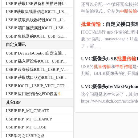
USBIP 获取USB设备相关描述符IOCTL_USB_GET_DESCRIPTOR_FROM_NODE_CONNECTION
还可以分配一个循环冗余校验和
种传输模式，分别为
中断传输
USBIP获取集线器信息IOCTL_USB_GET_HUB_INFORMATION_EX
USBIP 获取集线器特性IOCTL_USB_GET_HUB_CAPABILITIES_EX
批量传输
：自定义接口实
USBIP 端口连接属性IOCTL_USB_GET_PORT_CONNECTOR_PROPERTIES
[TOC]在进行 usb 传输
USBIP 集线器的IOCTL_USB_GET_NODE_CONNECTION_DRIVERKEY_NAME/DirverKeyName
要 pc 驱动。massstroag
自定义通讯
了，需......
USBIP DeviceIoControl自定义通讯
UVC摄像头USB
批量传输
USBIP 插入新设备IOCTL_USBIP_VHCI_PLUGIN_HARDWARE
USB的
批量传输
和
中断传输
是
USBIP 设备移除IOCTL_USBIP_VHCI_UNPLUG_HARDWARE
判断。BULK摄像头的打开我们通过BUS
USBIP 获取端口状态IOCTL_USBIP_VHCI_GET_PORTS_STATUS
USBIP IOCTL_USBIP_VHCI_GET_IMPORTED_DEVICES
UVC摄像头dwMaxPayloadTr
USBIP 应用层初始化PDO设备
这个问题是老生常谈了，其实结
https://www.usbzh.com/article/d
其它IRP
USBIP IRP_MJ_CREATE
USBIP IRP_MJ_CLEANUP
USBIP IRP_MJ_CLOSE
USB学习之USBIP之路