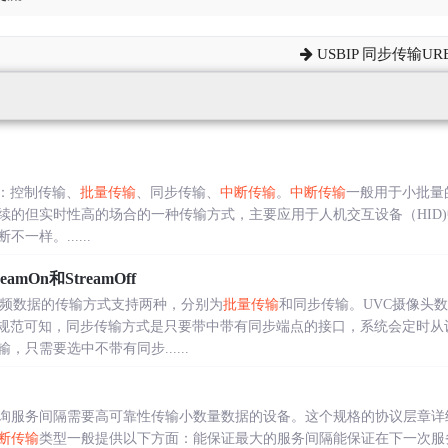
USBIP 同步传输URB
型：控制传输、
批量传输
、同步传输、
中断传输
。
中断传输
一般用于小批量
的但实时性高的场合的一种传输方式，主要应用于人机交互设备（HID)中的
一样。......
eamOn和StreamOff
视频数据的传输方式支持两种，分别为
批量传输
和同步传输。UVC摄像头
B规范可知，同步传输方式是只要带中带有同步端点的接口，系统会定时从
只需要选中不带有同步......
询服务间隔需要高可靠性传输小数量数据的设备。这个规格的协议层章详
断传输
类型一般提供以下方面：能保证最大的服务间隔能保证在下一次服