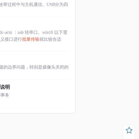
枚举过程中与主机通信。USB分为四
-acm ：usb 转串口。win10 以下需
定义接口进行
批量传输
就比较合适
问题的边界问题，特别是摄像头关闭的
系说明
N事务