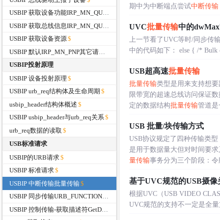
期中为中断端点尝试
中断传输
USBIP 获取设备功能IRP_MN_QUERY_CAPABILITIES
USBIP 获取总线信息IRP_MN_QUERY_BUS_INFORMATION
UVC
批量传输
中的dwMaxVi
USBIP 获取设备资源
上一节看了UVC等时/同步传
中的代码如下： else { /* Bulk endpoi
USBIP 默认IRP_MN_PNP其它请求
USBIP投射原理
USB超高速
批量传输
USBIP 设备投射原理
批量传输
类型是用来支持想要
USBIP urb_req结构体及生命周期
限带宽的超速总线访问保证数
usbip_header结构体概述
定的数据结构
批量传输
管道是
USBIP usbip_header与urb_req关系
USB 批量/块传输方式
urb_req数据的读取
USB协议规定了四种传输类
USB标准请求
是用于数据量大但对时间要求
USBIP的URB请求
量传输
事务分为三个阶段：令牌包
USBIP 标准请求
基于UVC规范的USB摄
USBIP 中断传输批量传输
根据UVC（USB VIDEO 
USBIP 同步传输URB_FUNCTION_ISOCH_TRANSFER
UVC规范的支持不一定是全量支持的
USBIP 控制传输-获取描述符GetDescriptor