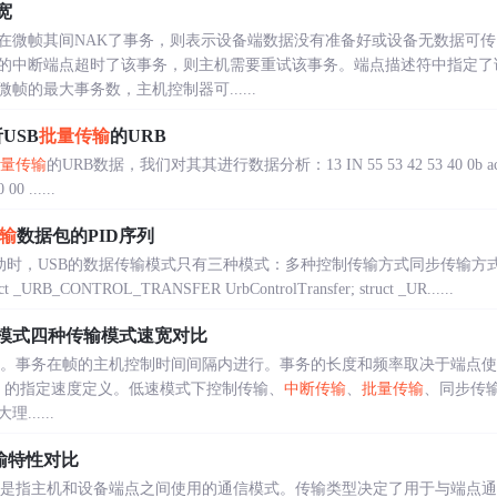
宽
在微帧其间NAK了事务，则表示设备端数据没有准备好或设备无数据可
的中断端点超时了该事务，则主机需要重试该事务。端点描述符中指定了
的最大事务数，主机控制器可......
USB
批量传输
的URB
量传输
的URB数据，我们对其其进行数据分析：13 IN 55 53 42 53 40 0b ac 57 00
00 ......
输
数据包的PID序列
SB驱动时，USB的数据传输模式只有三种模式：多种控制传输方式同步传输方
_CONTROL_TRANSFER UrbControlTransfer; struct _UR......
高速模式四种传输模式速宽对比
实现。事务在帧的主机控制时间间隔内进行。事务的长度和频率取决于端点
B 的指定速度定义。低速模式下控制传输、
中断传输
、
批量传输
、同步传输
.....
输特性对比
输类型是指主机和设备端点之间使用的通信模式。传输类型决定了用于与端点