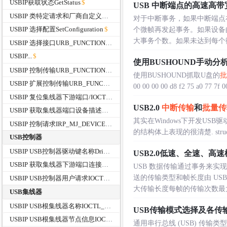
USBIP获取状态GetStatus
USB 中断端点的高速高带
USBIP 类特定请求和厂商自定义请求
对于中断事务，如果中断端点
USBIP 选择配置SetConfiguration
个微帧再发起事务。如果设备
大事务个数。如果未达到每个微帧
USBIP 选择接口URB_FUNCTION_SELECT_INTERFACE
USBIP...
使用BUSHOUND手动分析
USBIP 控制传输URB_FUNCTION_CONTROL_TRANSFER
使用BUSHOUND抓取U盘的
批
USBIP 扩展控制传输URB_FUNCTION_CONTROL_TRANSFER_EX
00 00 00 00 d8 f2 75 a0 77 7f 00 
USBIP 复位集线器下游端口/IOCTL_INTERNAL_USB_RESET_PORT
USB2.0
中断传输
和
批量传
USBIP 获取集线器端口设备描述符IOCTL_USB_GET_DESCRIPTOR_FROM_NODE_CONNECTION
其实在Windows下开发U
USBIP 控制请求IRP_MJ_DEVICE_CONTROL
的结构体上表现的很清楚. struct _URB
USB控制器
USBIP USB控制器驱动键名称DriverKeyName
USB2.0低速、全速、
USBIP 获取集线器下游端口连接信息IOCTL_USB_GET_NODE_CONNECTION_INFORMATION
USB 数据传输通过事务来
送的传输类型和帧长度由 US
USBIP USB控制器用户请求IOCTL_USB_USER_REQUEST
大传输长度每帧的传输次数最大理.
USB集线器
USBIP USB根集线器名称IOCTL_USB_GET_ROOT_HUB_NAME
USB传输模式选择及各传
USBIP USB根集线器节点信息IOCTL_USB_GET_NODE_INFORMATION
通用串行总线 (USB) 传