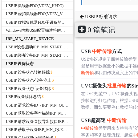
USBIP 集线器PDO(VDEV_HPDO)的初始化过程
USBIP 虚拟集线器FDO(VDEV_VHUB )的初始化
USBIP 标准请求
USBIP 虚拟集线器FDO子设备的管理
0 篇笔记
Windows内核USB配置描述符解析函数
IRP_MN_START_DEVICE
USBIP设备启动IRP_MN_START_DEVICE
USB
中断传输
方式
USBIP启动设备IRP_MN_START_DEVICE
USB协议规定了四种传输类
USBIP设备状态
就是用于数据量小的数据不连续
USBIP 设备状态转换跟踪
断传输
和我们传统意义上的中断不
USBIP 设备状态-设备停止
UVC摄像头
批量传输
的Str
USBIP 设备状态-设备移除
在UVC规范中，UVC摄像头
USBIP设备移除总结
按帧进行打包传输。根据US
USBIP 请求设备ID（IRP_MN_QUERY_ID）
数据。而如要要停止数据的传输，
USBIP 获取设备字本描述IRP_MN_QUERY_DEVICE_TEXT
USB超高速
中断传输
USBIP 请求设备直接导出接口IRP_MN_QUERY_INTERFACE
中断传输
类型用来支持带有轮
USBIP 获取子设备IRP_MN_QUERY_DEVICE_RELATIONS
事务和事务处理流程。超速
中
USBIP 总线驱动上报子设备