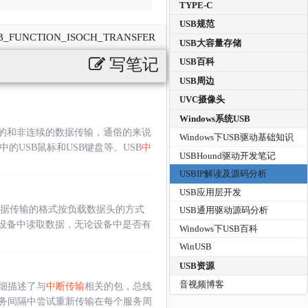
TYPE-C
USB规范
_FUNCTION_ISOCH_TRANSFER
USB大容量存储
写笔记
USB百科
USB周边
UVC摄像头
Windows系统USB
的和非连续的数据传输，通俗的来说
Windows下USB驱动基础知识
USB鼠标和USB键盘等。USB
中
USBHound驱动开发笔记
USBIP解读及源码分析
USB应用层开发
数据传输的格式按负载数据头的方式
USB通用驱动源码分析
设备中读取数据，无论设备中是否有
Windows下USB百科
WinUSB
USB资源
音视频博客
细描述了与
中断传输
相关的包，总线
务间隔中尝试重新传输在每个服务周