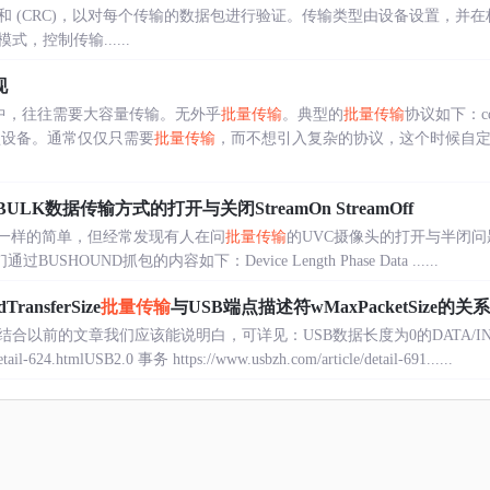
 (CRC)，以对每个传输的数据包进行验证。传输类型由设备设置，并在
模式，控制传输......
现
的过程中，往往需要大容量传输。无外乎
批量传输
。典型的
批量传输
协议如下：cdc
e：U 盘设备。通常仅仅只需要
批量传输
，而不想引入复杂的协议，这个时候自
BULK数据传输方式的打开与关闭StreamOn StreamOff
一样的简单，但经常发现有人在问
批量传输
的UVC摄像头的打开与半闭
HOUND抓包的内容如下：Device Length Phase Data ......
ansferSize
批量传输
与USB端点描述符wMaxPacketSize的关
合以前的文章我们应该能说明白，可详见：USB数据长度为0的DATA/I
etail-624.htmlUSB2.0 事务 https://www.usbzh.com/article/detail-691......